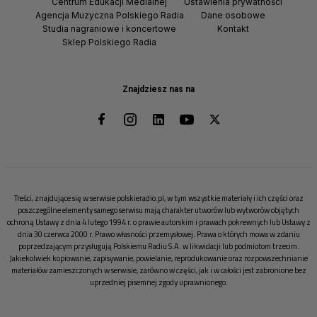
Centrum Edukacji Medialnej
Ustawienia prywatności
Agencja Muzyczna Polskiego Radia
Dane osobowe
Studia nagraniowe i koncertowe
Kontakt
Sklep Polskiego Radia
Znajdziesz nas na
Treści, znajdujące się w serwisie polskieradio.pl, w tym wszystkie materiały i ich części oraz
poszczególne elementy samego serwisu mają charakter utworów lub wytworów objętych
ochroną Ustawy z dnia 4 lutego 1994 r. o prawie autorskim i prawach pokrewnych lub Ustawy z
dnia 30 czerwca 2000 r. Prawo własności przemysłowej. Prawa o których mowa w zdaniu
poprzedzającym przysługują Polskiemu Radiu S.A. w likwidacji lub podmiotom trzecim.
Jakiekolwiek kopiowanie, zapisywanie, powielanie, reprodukowanie oraz rozpowszechnianie
materiałów zamieszczonych w serwisie, zarówno w części, jak i w całości jest zabronione bez
uprzedniej pisemnej zgody uprawnionego.