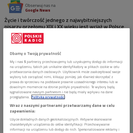
Obserwuj nas na
Google News
Życie i twórczość jednego z najwybitniejszych
pisarzy przełomu XIX i XX wieku jest wciąż w Polsce
mało znana. Czym zasłużył się dla literatury Henry
James? Jaki tak naprawdę był?
Dbamy o Twoją prywatność
1 plik
AUDIO
My i nasi
5
partnerzy przechowujemy lub uzyskujemy dostęp do informacji


37'39
na urządzeniu, takich jak unikalne identyfikatory w plikach cookie w celu
przetwarzania danych osobowych. Użytkownik może zaakceptować swoje
Henry James na nowo odczytany. Audycja z
wybory lub zarządzać nimi, klikając poniżej, jak również skorzystać z
prawa do sprzeciwu na podstawie prawnie uzasadnionego interesu lub w
udziałem prof. Mirosławy Buchholtz i dr hab. Ewy
dowolnym momencie na stronie polityki prywatności. Te wybory będą
Łuczak .(PR, 4.12.2011)
sygnalizowane naszym partnerom i nie będą miały wpływu na dane
przeglądania.
Polityka prywatności
Wraz z naszymi partnerami przetwarzamy dane w celu
Dla wielu pierwsze spotkanie z książkami Henry'ego Jamesa
zapewnienia:
następuje przez ekran kinowy. Powieści tego amerykańsko-
Użycie dokładnych danych geolokalizacyjnych. Aktywne skanowanie
charakterystyki urządzenia do celów identyfikacji. Przechowywanie
brytyjskiego pisarza stały się podstawą scenariuszy takich
informacji na urządzeniu lub dostęp do nich. Spersonalizowane reklamy i