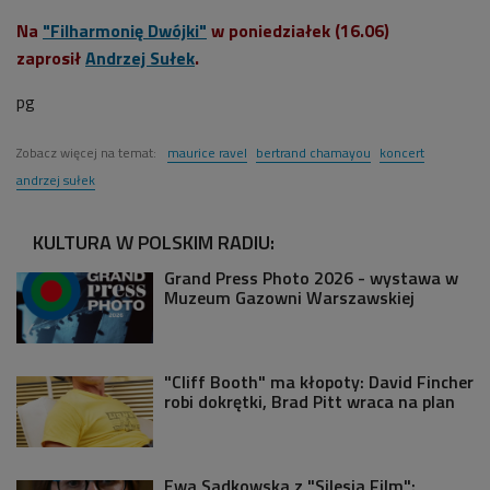
Na
"Filharmonię Dwójki"
w poniedziałek (16.06)
zaprosił
Andrzej Sułek
.
pg
Zobacz więcej na temat:
maurice ravel
bertrand chamayou
koncert
andrzej sułek
KULTURA W POLSKIM RADIU:
Grand Press Photo 2026 - wystawa w
Muzeum Gazowni Warszawskiej
"Cliff Booth" ma kłopoty: David Fincher
robi dokrętki, Brad Pitt wraca na plan
Ewa Sadkowska z "Silesia Film":