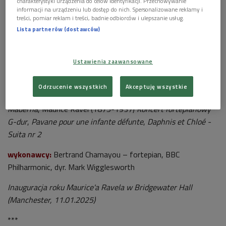
charakterystyki urządzenia do celów identyfikacji. Przechowywanie
informacji na urządzeniu lub dostęp do nich. Spersonalizowane reklamy i
treści, pomiar reklam i treści, badnie odbiorców i ulepszanie usług.
Lista partnerów (dostawców)
Bertrand Chamayou z łatwością oscyluje pomiędzy różnymi stylami. Krytycy
wielokrotnie podkreślali jego niezwykłą wyobraźnię i spójność wypowiedzi
artystycznej
Foto: Marco Borggreve
Ustawienia zaawansowane
Program:
Odrzucenie wszystkich
Akceptuję wszystkie
Pierre Boulez (1925-2016)
Rituel – in memoriam Bruno
Maderna
, Maurice Ravel (1875-1937)
Koncert fortepianowy
G-dur
,
Pavane pour une infante défunte
,
Daphnis et Chloé -
Suita nr 2
wykonawcy:
Bertrand Chamayou – fortepian, BBC
Philharmonic, dyr. Mark Wigglesworth
Inauguracja roku Maurice'a Ravela w Bridgewater Hall
(Manchester, 11.01.2025)
***