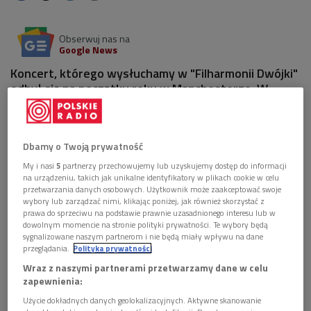
Obserwuj nas na
Google News
Koncert, którego wysłuchamy w "Filharmonii Dwójki"
odbył się na początku roku w Manchesterze. W
Bridgewater Hall wystąpili wówczas pianista
Bertrand Chamayou wraz z orkiestrą BBC
Philharmonic pod dyrekcją Marka Wiggleswortha.
Dbamy o Twoją prywatność
Była to inauguracja Roku Maurice'a Ravela. Emisja w
poniedziałek o godz. 20.00. Zapraszamy.
My i nasi
5
partnerzy przechowujemy lub uzyskujemy dostęp do informacji
na urządzeniu, takich jak unikalne identyfikatory w plikach cookie w celu
przetwarzania danych osobowych. Użytkownik może zaakceptować swoje
wybory lub zarządzać nimi, klikając poniżej, jak również skorzystać z
prawa do sprzeciwu na podstawie prawnie uzasadnionego interesu lub w
dowolnym momencie na stronie polityki prywatności. Te wybory będą
sygnalizowane naszym partnerom i nie będą miały wpływu na dane
przeglądania.
Polityka prywatności
Wraz z naszymi partnerami przetwarzamy dane w celu
zapewnienia:
Użycie dokładnych danych geolokalizacyjnych. Aktywne skanowanie