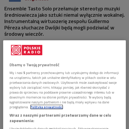
Ensemble Tasto Solo przełamuje stereotyp muzyki
średniowiecza jako sztuki niemal wyłącznie wokalnej.
Instrumentalną wirtuozerię zespołu Guillermo
Péreza słuchacze Dwójki będą mogli podziwiać w
środowy wieczór.
Dbamy o Twoją prywatność
My i nasi
5
partnerzy przechowujemy lub uzyskujemy dostęp do informacji
na urządzeniu, takich jak unikalne identyfikatory w plikach cookie w celu
przetwarzania danych osobowych. Użytkownik może zaakceptować swoje
wybory lub zarządzać nimi, klikając poniżej, jak również skorzystać z
prawa do sprzeciwu na podstawie prawnie uzasadnionego interesu lub w
dowolnym momencie na stronie polityki prywatności. Te wybory będą
sygnalizowane naszym partnerom i nie będą miały wpływu na dane
przeglądania.
Polityka prywatności
Wraz z naszymi partnerami przetwarzamy dane w celu
Ensemble Tasto Solo
Foto: www.organetto.es
zapewnienia:
W składzie Ensemble Tasto Solo odnaleźć można także
Użycie dokładnych danych geolokalizacyjnych. Aktywne skanowanie