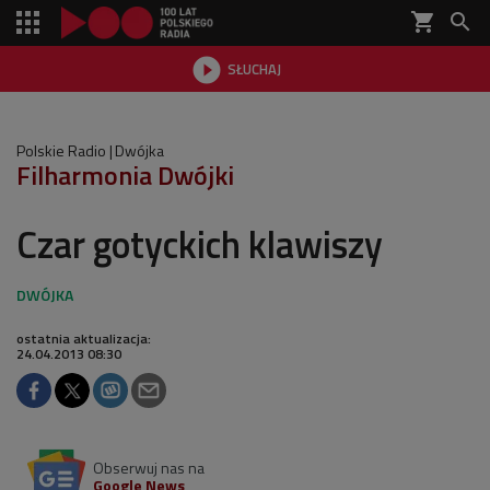
shopping_cart


SŁUCHAJ

Polskie Radio
Dwójka
Filharmonia Dwójki
Czar gotyckich klawiszy
ostatnia aktualizacja:
24.04.2013 08:30
Obserwuj nas na
Google News