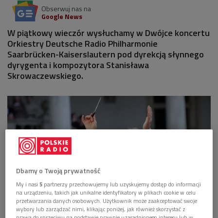
Obserwuj nas na
Google News
W piątkowy wieczór wysłuchamy w Dwójce koncertu
Orkiestry Deutsche Radio Philharmonie
Saarbrücken-Kaiserslautern pod dyrekcją słynnego
dyrygenta i kompozytora Stanisława
Skrowaczewskiego.
Dbamy o Twoją prywatność
My i nasi
5
partnerzy przechowujemy lub uzyskujemy dostęp do informacji
na urządzeniu, takich jak unikalne identyfikatory w plikach cookie w celu
przetwarzania danych osobowych. Użytkownik może zaakceptować swoje
wybory lub zarządzać nimi, klikając poniżej, jak również skorzystać z
Stanisław Skrowaczewski, Kraków 2005
Foto: PAP/Jacek Bednarczyk
prawa do sprzeciwu na podstawie prawnie uzasadnionego interesu lub w