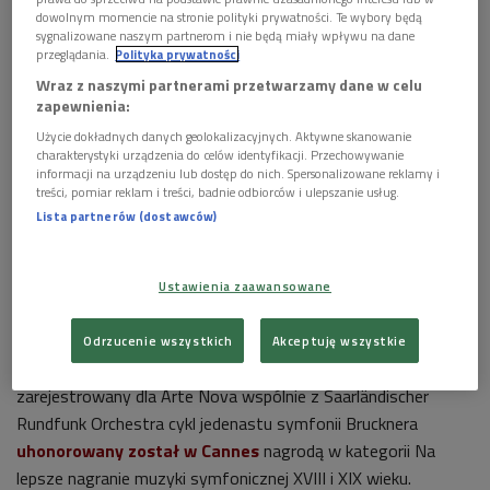
dowolnym momencie na stronie polityki prywatności. Te wybory będą
sygnalizowane naszym partnerom i nie będą miały wpływu na dane
Stanisław Skrowaczewski
, lwowianin, pierwszy utwór
przeglądania.
Polityka prywatności
symfoniczny skomponował w wieku siedmiu lat. Po wojnie
Wraz z naszymi partnerami przetwarzamy dane w celu
studiował w Paryżu kompozycję u ikony pedagogiki
zapewnienia:
muzycznej -
Nadii Boulanger
, tam również uczestniczył w
Użycie dokładnych danych geolokalizacyjnych. Aktywne skanowanie
założeniu awangardowej grupy Zodiaque.
charakterystyki urządzenia do celów identyfikacji. Przechowywanie
W kraju związany był z Filharmonią Wrocławską, Śląską,
informacji na urządzeniu lub dostęp do nich. Spersonalizowane reklamy i
treści, pomiar reklam i treści, badnie odbiorców i ulepszanie usług.
Krakowską i Narodową. W 1960 powołany został na
Lista partnerów (dostawców)
stanowisko dyrektora muzycznego Minneapolis Symphony
Orchestra (obecnie Minnesota Orchestra) – funkcję tę pełnił
przez 19 lat. W latach 1984-91 był I dyrygentem Hallé
Ustawienia zaawansowane
Orchestra w Manchester.
Za interpretacje symfonii Brucknera otrzymał
Złoty Medal
Odrzucenie wszystkich
Akceptuję wszystkie
Towarzystwa Mahlerowsko-Brucknerowskiego.
W 2002
zarejestrowany dla Arte Nova wspólnie z Saarländischer
Rundfunk Orchestra cykl jedenastu symfonii Brucknera
uhonorowany został w Cannes
nagrodą w kategorii Na
lepsze nagranie muzyki symfonicznej XVIII i XIX wieku.