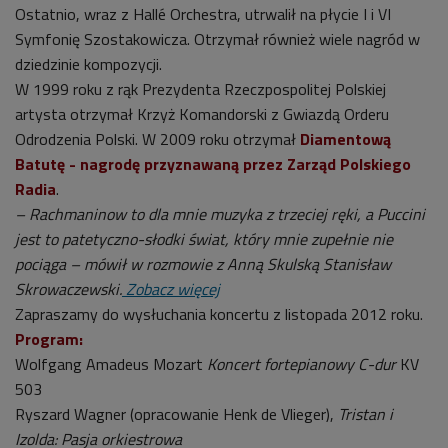
Ostatnio, wraz z Hallé Orchestra, utrwalił na płycie I i VI
Symfonię Szostakowicza. Otrzymał również wiele nagród w
dziedzinie kompozycji.
W 1999 roku z rąk Prezydenta Rzeczpospolitej Polskiej
artysta otrzymał Krzyż Komandorski z Gwiazdą Orderu
Odrodzenia Polski. W 2009 roku otrzymał
Diamentową
Batutę - nagrodę przyznawaną przez Zarząd Polskiego
Radia
.
– Rachmaninow to dla mnie muzyka z trzeciej ręki, a Puccini
jest to patetyczno-słodki świat, który mnie zupełnie nie
pociąga – mówił w rozmowie z Anną Skulską Stanisław
Skrowaczewski.
Zobacz więcej
Zapraszamy do wysłuchania koncertu z listopada 2012 roku.
Program:
Wolfgang Amadeus Mozart
Koncert fortepianowy C-dur
KV
503
Ryszard Wagner (opracowanie Henk de Vlieger),
Tristan i
Izolda: Pasja orkiestrowa