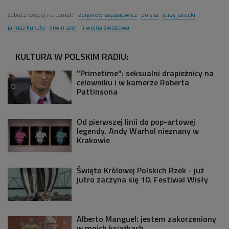
Zobacz więcej na temat:
zbigniew zapasiewicz
polska
jerzy jarocki
janusz kukuła
erwin axer
ii wojna światowa
KULTURA W POLSKIM RADIU:
"Primetime": seksualni drapieżnicy na
celowniku i w kamerze Roberta
Pattinsona
Od pierwszej linii do pop-artowej
legendy. Andy Warhol nieznany w
Krakowie
Święto Królowej Polskich Rzek - już
jutro zaczyna się 10. Festiwal Wisły
Alberto Manguel: jestem zakorzeniony
w moich książkach