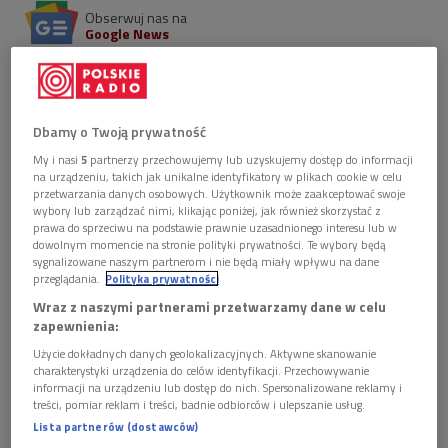
Obserwuj nas na
Google News
W tym miesiącu minęła 77. rocznica urodzin
wybitnego aktora teatralnego i filmowego.
Przypominamy ostatni z nim wywiad. Audycja
Tomasza Obertyna.
Dbamy o Twoją prywatność
My i nasi
5
partnerzy przechowujemy lub uzyskujemy dostęp do informacji
na urządzeniu, takich jak unikalne identyfikatory w plikach cookie w celu
1 plik
AUDIO
przetwarzania danych osobowych. Użytkownik może zaakceptować swoje
wybory lub zarządzać nimi, klikając poniżej, jak również skorzystać z


29'22
prawa do sprzeciwu na podstawie prawnie uzasadnionego interesu lub w
dowolnym momencie na stronie polityki prywatności. Te wybory będą
Zbigniew Zapasiewicz - ostatni wywiad
sygnalizowane naszym partnerom i nie będą miały wpływu na dane
przeglądania.
Polityka prywatności
Wraz z naszymi partnerami przetwarzamy dane w celu
zapewnienia:
Był związany z wieloma warszawskimi teatrami, grał u
Użycie dokładnych danych geolokalizacyjnych. Aktywne skanowanie
Erwina Axera, Zygmunta Huebnera i Jerzego Jarockiego. Jego
charakterystyki urządzenia do celów identyfikacji. Przechowywanie
kariera filmowa rozpoczęła się w 1963 roku - rolą księdza w
informacji na urządzeniu lub dostęp do nich. Spersonalizowane reklamy i
treści, pomiar reklam i treści, badnie odbiorców i ulepszanie usług.
"Wianie" Jana Łomnickiego. Następnie przyszły kolejne
Lista partnerów (dostawców)
wspaniałe kreacje. Zagrał w "Barwach ochronnych"