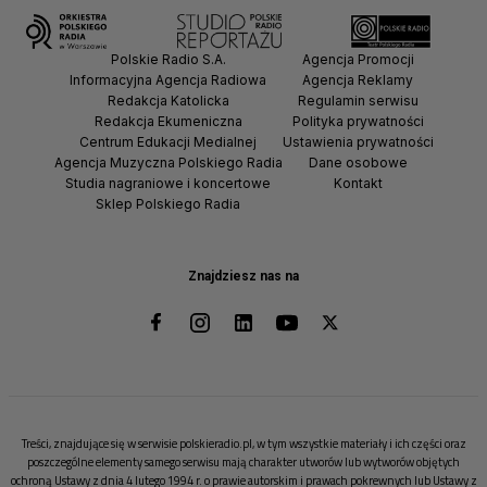
Polskie Radio S.A.
Agencja Promocji
Informacyjna Agencja Radiowa
Agencja Reklamy
Redakcja Katolicka
Regulamin serwisu
Redakcja Ekumeniczna
Polityka prywatności
Centrum Edukacji Medialnej
Ustawienia prywatności
Agencja Muzyczna Polskiego Radia
Dane osobowe
Studia nagraniowe i koncertowe
Kontakt
Sklep Polskiego Radia
Znajdziesz nas na
Treści, znajdujące się w serwisie polskieradio.pl, w tym wszystkie materiały i ich części oraz
poszczególne elementy samego serwisu mają charakter utworów lub wytworów objętych
ochroną Ustawy z dnia 4 lutego 1994 r. o prawie autorskim i prawach pokrewnych lub Ustawy z