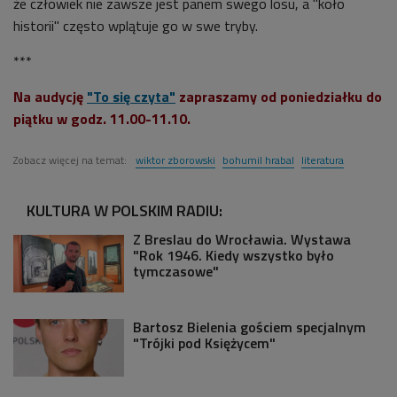
że człowiek nie zawsze jest panem swego losu, a "koło
historii" często wplątuje go w swe tryby.
***
Na audycję
"To się czyta"
zapraszamy od poniedziałku do
piątku w godz. 11.00-11.10.
Zobacz więcej na temat:
wiktor zborowski
bohumil hrabal
literatura
KULTURA W POLSKIM RADIU:
Z Breslau do Wrocławia. Wystawa
"Rok 1946. Kiedy wszystko było
tymczasowe"
Bartosz Bielenia gościem specjalnym
"Trójki pod Księżycem"