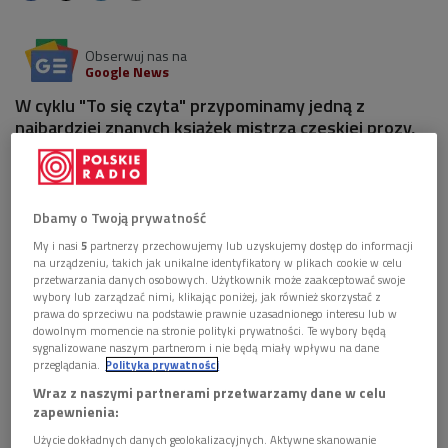
Obserwuj nas na
Google News
W cyklu "To się czyta" przypominamy jedną z
najbardziej znanych książek mistrza czeskiej prozy,
Bohumila Hrabala. "Obsługiwałem angielskiego króla"
w przekładzie Jana Stachowskiego zabrzmi na
antenie Dwójki w znakomitej interpretacji Wiktora
Zborowskiego.
Dbamy o Twoją prywatność
My i nasi
5
partnerzy przechowujemy lub uzyskujemy dostęp do informacji
na urządzeniu, takich jak unikalne identyfikatory w plikach cookie w celu
przetwarzania danych osobowych. Użytkownik może zaakceptować swoje
wybory lub zarządzać nimi, klikając poniżej, jak również skorzystać z
prawa do sprzeciwu na podstawie prawnie uzasadnionego interesu lub w
dowolnym momencie na stronie polityki prywatności. Te wybory będą
sygnalizowane naszym partnerom i nie będą miały wpływu na dane
przeglądania.
Polityka prywatności
Wraz z naszymi partnerami przetwarzamy dane w celu
zapewnienia:
Użycie dokładnych danych geolokalizacyjnych. Aktywne skanowanie