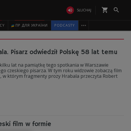
shopping_cart


SŁUCHAJ

ICY
ПР ДЛЯ УКРАЇНИ
PODCASTY
la. Pisarz odwiedził Polskę 58 lat temu
d kilku lat na pamiątkę tego spotkania w Warszawie
ego czeskiego pisarza. W tym roku widzowie zobaczą film
, w którym fragmenty prozy Hrabala przeczyta Robert
ski film w formie