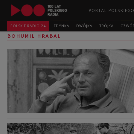
PORTAL POLSKIEGO
POLSKIE RADIO 24
JEDYNKA
DWÓJKA
TRÓJKA
CZWÓ
BOHUMIL HRABAL