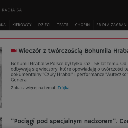
 RADIA SA
RKA
KIEROWCY
DZIECI
TEATR
CHOPIN
PR DLA ZAGRAN

Wieczór z twórczością Bohumila Hraba
Bohumil Hrabal w Polsce był tylko raz - 58 lat temu. O
odbywają się wieczory, które opowiadają o twórczości t
dokumentalny "Czuły Hrabal" i performance "Auteczko"
Gonera.
Zobacz więcej na temat:
Trójka
"Pociągi pod specjalnym nadzorem". Cze