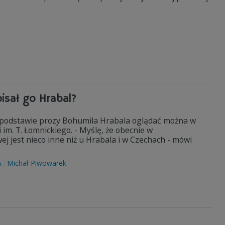
isał go Hrabal?
 podstawie prozy Bohumila Hrabala oglądać można w
m. T. Łomnickiego. - Myślę, że obecnie w
j jest nieco inne niż u Hrabala i w Czechach - mówi
A
Michał Piwowarek