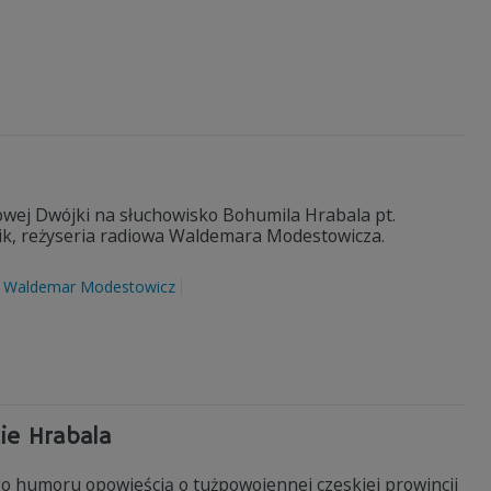
owej Dwójki na słuchowisko Bohumila Hrabala pt.
ik, reżyseria radiowa Waldemara Modestowicza.
Waldemar Modestowicz
ie Hrabala
o humoru opowieścią o tużpowojennej czeskiej prowincji