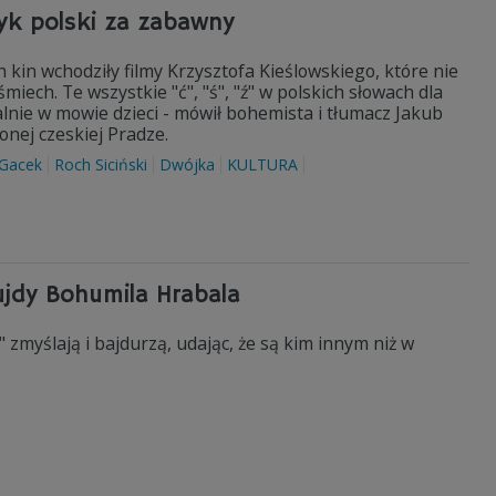
yk polski za zabawny
h kin wchodziły filmy Krzysztofa Kieślowskiego, które nie
iech. Te wszystkie "ć", "ś", "ź" w polskich słowach dla
nie w mowie dzieci - mówił bohemista i tłumacz Jakub
onej czeskiej Pradze.
 Gacek
Roch Siciński
Dwójka
KULTURA
ujdy Bohumila Hrabala
zmyślają i bajdurzą, udając, że są kim innym niż w