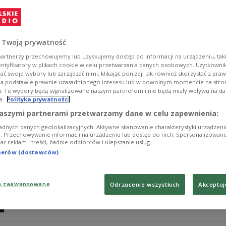
18 listopada 1966 roku odbyła się premiera filmu Jiřeg
najciekawszy i najlepszy przykład czeskiej nowej fali 
fakt, że był to właściwie debiut reżysera.
 Twoją prywatność
Zobacz więcej na temat:
kino
Czechy
Czechosłowacja
litera
artnerzy przechowujemy lub uzyskujemy dostęp do informacji na urządzeniu, taki
entyfikatory w plikach cookie w celu przetwarzania danych osobowych. Użytkown
ć swoje wybory lub zarządzać nimi, klikając poniżej, jak również skorzystać z pra
na podstawie prawnie uzasadnionego interesu lub w dowolnym momencie na stroni
i. Te wybory będą sygnalizowane naszym partnerom i nie będą miały wpływu na d
a.
Polityka prywatności
Bohumil Hrabal. Pisał bez patosu, gór
aszymi partnerami przetwarzamy dane w celu zapewnienia:
adnych danych geolokalizacyjnych. Aktywne skanowanie charakterystyki urządzen
Kiedy Polacy mówią "to jest jak z Mrożka", mają na myśli
ji. Przechowywanie informacji na urządzeniu lub dostęp do nich. Spersonalizowane
iar reklam i treści, badnie odbiorców i ulepszanie usług.
Hrabala"? - To był wielki intelektualista, który w gosp
wiersze podczas swoich posiedzeń, a ludzie patrzyli n
tnerów (dostawców)
biografka Bohumila Hrabala.
Zobacz więcej na temat:
Magda Mikołajczuk
literatura
Monik
Czechy
a zaawansowane
Odrzucenie wszystkich
Akceptuj