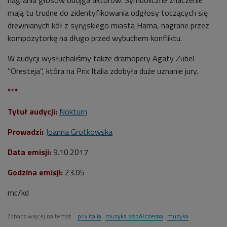
mają tu trudne do zidentyfikowania odgłosy toczących się
drewnianych kół z syryjskiego miasta Hama, nagrane przez
kompozytorkę na długo przed wybuchem konfliktu.
W audycji wysłuchaliśmy także dramopery Agaty Zubel
"Oresteja", która na Prix Italia zdobyła duże uznanie jury.
***
Tytuł audycji:
Nokturn
Prowadzi:
Joanna Grotkowska
Data emisji:
9.10.2017
Godzina emisji:
23.05
mc/kd
Zobacz więcej na temat:
prix italia
muzyka współczesna
muzyka