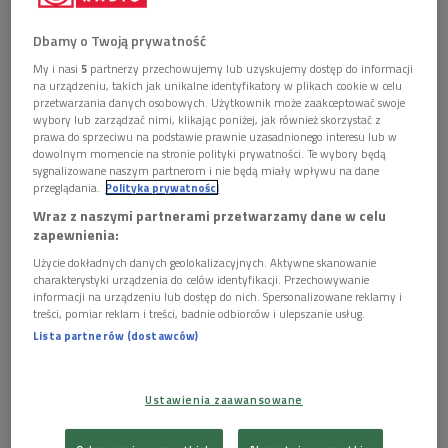
Dzieło zostało stworzone do fragmentów tekstu ludowej
Dbamy o Twoją prywatność
ballady "Hasanaginica" z XVII wieku w opracowaniu serbskiego
My i nasi
5
partnerzy przechowujemy lub uzyskujemy dostęp do informacji
poety i dramaturga Ljubomira Simovića.
na urządzeniu, takich jak unikalne identyfikatory w plikach cookie w celu
przetwarzania danych osobowych. Użytkownik może zaakceptować swoje
Pierwiastek męski i kobiecy w ich symbolicznej konfrontacji
wybory lub zarządzać nimi, klikając poniżej, jak również skorzystać z
prawa do sprzeciwu na podstawie prawnie uzasadnionego interesu lub w
spotykają się tu w archaicznym czasie. Dźwięk określa ich
dowolnym momencie na stronie polityki prywatności. Te wybory będą
dwa osobne światy. Pierwszy to świat siły, armii,
sygnalizowane naszym partnerom i nie będą miały wpływu na dane
przeglądania.
Polityka prywatności
żołnierskiego drylu, komend, obozów, pól bitewnych i
"ł
óżek
Wraz z naszymi partnerami przetwarzamy dane w celu
nasiąkniętych krwią". Drugi to świat uległości, strachu i
zapewnienia:
rozpaczy. Głęboka bałkańska ciemność. (…)
Użycie dokładnych danych geolokalizacyjnych. Aktywne skanowanie
charakterystyki urządzenia do celów identyfikacji. Przechowywanie
Dwie postaci – on i ona.
informacji na urządzeniu lub dostęp do nich. Spersonalizowane reklamy i
treści, pomiar reklam i treści, badnie odbiorców i ulepszanie usług.
Jej imię to Samotność.
Lista partnerów (dostawców)
Jego imię to Samotność.
Ustawienia zaawansowane
Dwie samotności, dwie cisze. (…)
Odgłosy kroków są tu istotnym motywem materiału