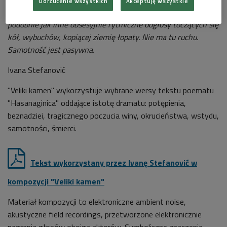
Odrzucenie wszystkich
Akceptuję wszystkie
muzycznego. Sugerują ruch, ale nie prowadzą do nikąd,
podobnie jak inne obsesyjnie rytmiczne odgłosy toczących się
kół, wybuchów, kopiącej ziemię łopaty. Nie ma tu ruchu.
Samotność jest pasywna.
Ivana Stefanović
"Veliki kamen
"
wykorzystuje wybrane wersy tekstu poematu
"Hasanaginica" oddające istotę dramatu: potępienia,
beznadziei, tragicznego poczucia winy, okrucieństwa, wstydu,
samotności, śmierci.
Tekst wykorzystany przez Ivanę Stefanović w
kompozycji "Veliki kamen"
Materiał kompozycji to elektroniczne ambient noise,
akustyczne field recordings, przetworzone elektronicznie
nagrania głosów obojga aktorów. Symboliczne znaczenie