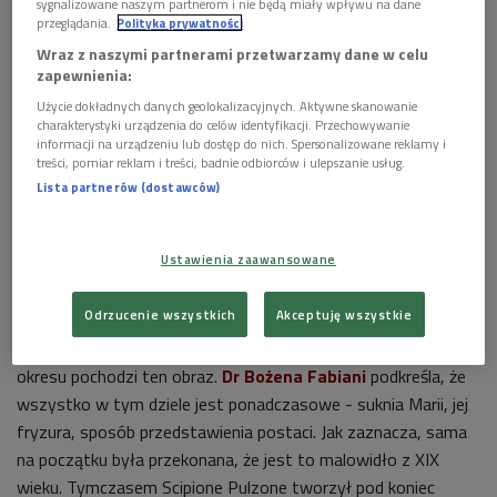
sygnalizowane naszym partnerom i nie będą miały wpływu na dane
przeglądania.
Polityka prywatności
Wraz z naszymi partnerami przetwarzamy dane w celu
zapewnienia:
Użycie dokładnych danych geolokalizacyjnych. Aktywne skanowanie
charakterystyki urządzenia do celów identyfikacji. Przechowywanie
informacji na urządzeniu lub dostęp do nich. Spersonalizowane reklamy i
treści, pomiar reklam i treści, badnie odbiorców i ulepszanie usług.
Lista partnerów (dostawców)
Obraz "Matki Bożej Boskiej Opatrzności" autorstwa Scipione Pulzone
Foto:
Wikipedia/domena publiczna
Ustawienia zaawansowane
O Scipione Pulzone, zwanym Gaetano, słyszało pewnie
nawet niewielu miłośników sztuki. Jednak jedno z jego dzieł -
Odrzucenie wszystkich
Akceptuję wszystkie
"Matka Boża Boskiej Opatrzności" - osiągnęło światową
sławę. Na pierwszy rzut oka trudno jest rozpoznać, z jakiego
okresu pochodzi ten obraz.
Dr
Bożena Fabiani
podkreśla, że
wszystko w tym dziele jest ponadczasowe - suknia Marii, jej
fryzura, sposób przedstawienia postaci. Jak zaznacza, sama
na początku była przekonana, że jest to malowidło z XIX
wieku. Tymczasem Scipione Pulzone tworzył pod koniec