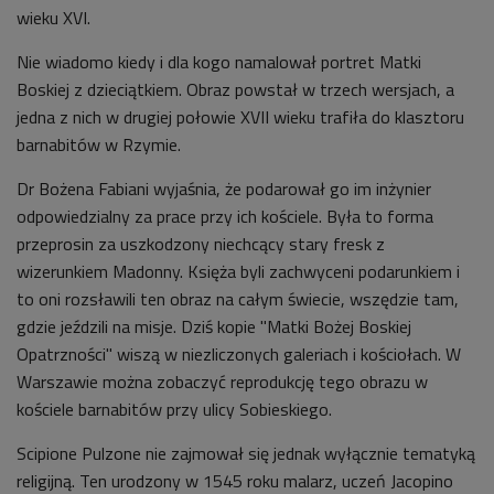
wieku XVI.
Nie wiadomo kiedy i dla kogo namalował portret Matki
Boskiej z dzieciątkiem. Obraz powstał w trzech wersjach, a
jedna z nich w drugiej połowie XVII wieku trafiła do klasztoru
barnabitów w Rzymie.
Dr Bożena Fabiani wyjaśnia, że podarował go im inżynier
odpowiedzialny za prace przy ich kościele. Była to forma
przeprosin za uszkodzony niechcący stary fresk z
wizerunkiem Madonny. Księża byli zachwyceni podarunkiem i
to oni rozsławili ten obraz na całym świecie, wszędzie tam,
gdzie jeździli na misje. Dziś kopie "Matki Bożej Boskiej
Opatrzności" wiszą w niezliczonych galeriach i kościołach. W
Warszawie można zobaczyć reprodukcję tego obrazu w
kościele barnabitów przy ulicy Sobieskiego.
Scipione Pulzone nie zajmował się jednak wyłącznie tematyką
religijną. Ten urodzony w 1545 roku malarz, uczeń Jacopino