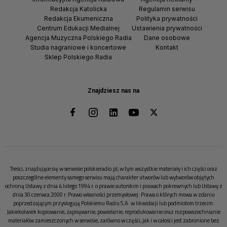
Redakcja Katolicka
Regulamin serwisu
Redakcja Ekumeniczna
Polityka prywatności
Centrum Edukacji Medialnej
Ustawienia prywatności
Agencja Muzyczna Polskiego Radia
Dane osobowe
Studia nagraniowe i koncertowe
Kontakt
Sklep Polskiego Radia
Znajdziesz nas na
Treści, znajdujące się w serwisie polskieradio.pl, w tym wszystkie materiały i ich części oraz
poszczególne elementy samego serwisu mają charakter utworów lub wytworów objętych
ochroną Ustawy z dnia 4 lutego 1994 r. o prawie autorskim i prawach pokrewnych lub Ustawy z
dnia 30 czerwca 2000 r. Prawo własności przemysłowej. Prawa o których mowa w zdaniu
poprzedzającym przysługują Polskiemu Radiu S.A. w likwidacji lub podmiotom trzecim.
Jakiekolwiek kopiowanie, zapisywanie, powielanie, reprodukowanie oraz rozpowszechnianie
materiałów zamieszczonych w serwisie, zarówno w części, jak i w całości jest zabronione bez