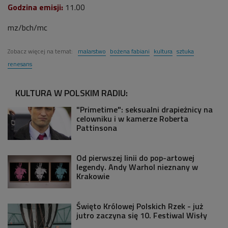
Godzina emisji:
11.00
mz/bch/mc
Zobacz więcej na temat:
malarstwo
bożena fabiani
kultura
sztuka
renesans
KULTURA W POLSKIM RADIU:
"Primetime": seksualni drapieżnicy na
celowniku i w kamerze Roberta
Pattinsona
Od pierwszej linii do pop-artowej
legendy. Andy Warhol nieznany w
Krakowie
Święto Królowej Polskich Rzek - już
jutro zaczyna się 10. Festiwal Wisły