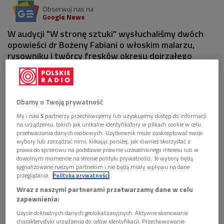
Obserwuj nas na
Google News
W audycji "W stronę sztuki" wysłuchaliśmy dwóch
opowieści dr Bożeny Fabiani o włoskim malarzu,
rysowniku i twórcy fresków okresu dojrzałego
renesansu.
2 pliki
AUDIO
Dbamy o Twoją prywatność


14'17
My i nasi
5
partnerzy przechowujemy lub uzyskujemy dostęp do informacji
na urządzeniu, takich jak unikalne identyfikatory w plikach cookie w celu
Światłocień i uroda życia na płótnach Antonia
przetwarzania danych osobowych. Użytkownik może zaakceptować swoje
Corregio (W stronę sztuki/Dwójka)
wybory lub zarządzać nimi, klikając poniżej, jak również skorzystać z
prawa do sprzeciwu na podstawie prawnie uzasadnionego interesu lub w
dowolnym momencie na stronie polityki prywatności. Te wybory będą


14'46
sygnalizowane naszym partnerom i nie będą miały wpływu na dane
przeglądania.
Polityka prywatności
Antionio Corregio. Druga część opowieści dr
Wraz z naszymi partnerami przetwarzamy dane w celu
Bożeny Fabiani (W stronę sztuki/Dwójka)
zapewnienia:
Użycie dokładnych danych geolokalizacyjnych. Aktywne skanowanie
charakterystyki urządzenia do celów identyfikacji. Przechowywanie