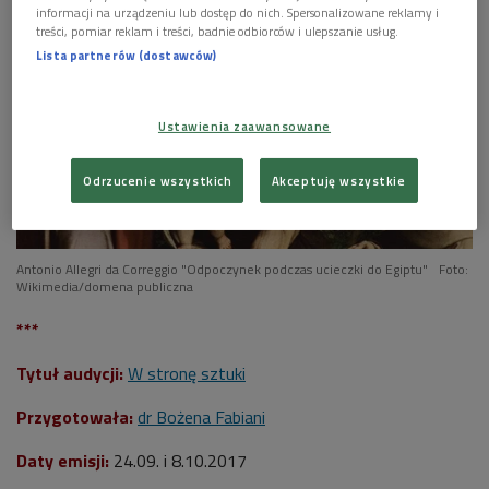
informacji na urządzeniu lub dostęp do nich. Spersonalizowane reklamy i
treści, pomiar reklam i treści, badnie odbiorców i ulepszanie usług.
Lista partnerów (dostawców)
Ustawienia zaawansowane
Odrzucenie wszystkich
Akceptuję wszystkie
Antonio Allegri da Correggio "Odpoczynek podczas ucieczki do Egiptu"
Foto:
Wikimedia/domena publiczna
***
Tytuł audycji:
W stronę sztuki
Przygotowała:
dr Bożena Fabiani
Daty emisji:
24
.09. i 8.10.2017