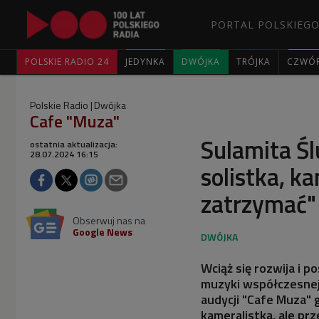
PORTAL POLSKIEGO
POLSKIE RADIO 24
JEDYNKA
DWÓJKA
TRÓJKA
CZWÓ
Polskie Radio
Dwójka
Cafe "Muza"
Sulamita Śl
ostatnia aktualizacja:
28.07.2024 16:15
solistka, ka
zatrzymać"
Obserwuj nas na
Google News
Wciąż się rozwija i 
muzyki współczesnej
audycji "Cafe Muza" 
kameralistka, ale pr