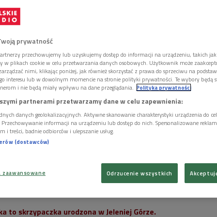
Twoją prywatność
artnerzy przechowujemy lub uzyskujemy dostęp do informacji na urządzeniu, takich jak
ory w plikach cookie w celu przetwarzania danych osobowych. Użytkownik może zaakcep
arządzać nimi, klikając poniżej, jak również skorzystać z prawa do sprzeciwu na podsta
go interesu lub w dowolnym momencie na stronie polityki prywatności. Te wybory będą 
nerom i nie będą miały wpływu na dane przeglądania.
Polityka prywatności
szymi partnerami przetwarzamy dane w celu zapewnienia:
dnych danych geolokalizacyjnych. Aktywne skanowanie charakterystyki urządzenia do ce
i. Przechowywanie informacji na urządzeniu lub dostęp do nich. Spersonalizowane reklamy 
m i treści, badnie odbiorców i ulepszanie usług.
nerów (dostawców)
a zaawansowane
Odrzucenie wszystkich
Akceptuj
zka i kameralistka, ale przede wszystkim muzyk
Foto: Polskie Radio/Cezary
ka to skrzypaczka urodzona w Jeleniej Górze.