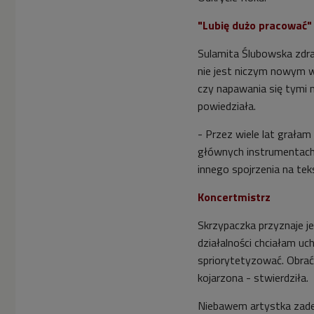
"Lubię dużo pracować"
Sulamita Ślubowska zdr
nie jest niczym nowym w 
czy napawania się tymi m
powiedziała.
- Przez wiele lat grałam
głównych instrumentach.
innego spojrzenia na tek
Koncertmistrz
Skrzypaczka przyznaje je
działalności chciałam uc
spriorytetyzować. Obrać
kojarzona - stwierdziła.
Niebawem artystka zade