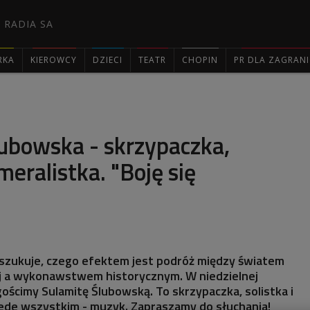
 RADIA SA
RKA
KIEROWCY
DZIECI
TEATR
CHOPIN
PR DLA ZAGRAN

ubowska - skrzypaczka,
meralistka. "Boję się
poszukuje, czego efektem jest podróż między światem
 a wykonawstwem historycznym. W niedzielnej
gościmy Sulamitę Ślubowską. To skrzypaczka, solistka i
zede wszystkim - muzyk. Zapraszamy do słuchania!