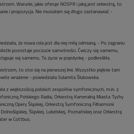
trzem. Warunki, jakie oferuje NOSPR i jaką jest orkiestrą, to
nie i propozycja. Nie musiałam się długo zastanawiać -
działa, że nowa rola jest dla niej miłą odmianą. - Po zagraniu
solistki pozostaje poczucie samotności. Ćwiczy się samemu,
tępuje się samemu. To życie w pojedynkę - podkreśliła.
istrzem, to stoi się na pierwszej linii. Wszystko pięknie tam
owite wrażenie - powiedziała Sulamita Ślubowska.
ła z większością polskich zespołów symfonicznych, m.in. z
foniczną Polskiego Radia, Orkiestrą Kameralną Miasta Tychy
iczną Opery Śląskiej, Orkiestrą Symfoniczną Filharmonii
olnośląskiej, Śląskiej, Lubelskiej, Poznańskiej oraz Orkiestrą
ater w Cottbus.