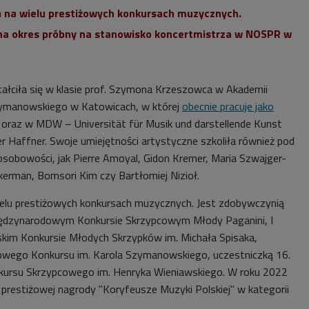
 na wielu prestiżowych konkursach muzycznych.
 na okres próbny na stanowisko koncertmistrza w NOSPR w
ałciła się w klasie prof. Szymona Krzeszowca w Akademii
zymanowskiego w Katowicach, w której
obecnie pracuje jako
, oraz w MDW – Universität für Musik und darstellende Kunst
er Haffner. Swoje umiejętności artystyczne szkoliła również pod
osobowości, jak Pierre Amoyal, Gidon Kremer, Maria Szwajger-
erman, Bomsori Kim czy Bartłomiej Nizioł.
ielu prestiżowych konkursach muzycznych. Jest zdobywczynią
 Międzynarodowym Konkursie Skrzypcowym Młody Paganini, I
kim Konkursie Młodych Skrzypków im. Michała Spisaka,
dowego Konkursu im. Karola Szymanowskiego, uczestniczką 16.
ursu Skrzypcowego im. Henryka Wieniawskiego. W roku 2022
restiżowej nagrody "Koryfeusze Muzyki Polskiej" w kategorii