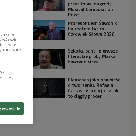
prestiżowej nagrody
Musical Composition
Prize
Profesor Lech Śliwonik
laureatem tytułu
Człowiek Słowa 2026
 unikalne
tować swoje
wie prawnie
sygnalizowane
Szkoła, bunt i pierwsze
literackie próby Marka
Ławrynowicza
lów
i treści,
Flamenco jako opowieść
o tworzeniu. Rafaela
Carrasco: kreacja sztuki
to ciągły proces
ę wszystkie