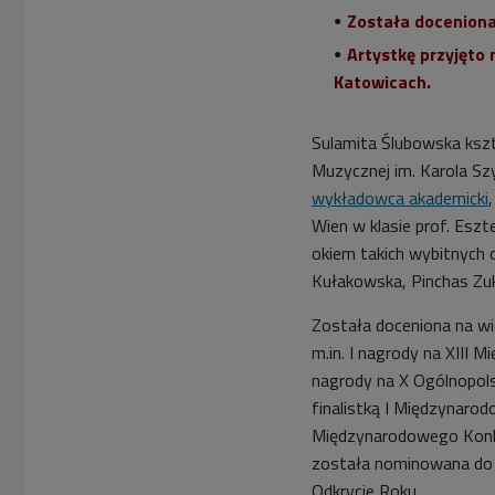
Została doceniona
Artystkę przyjęto
Katowicach.
Sulamita Ślubowska kszt
Muzycznej im. Karola S
wykładowca akademicki
Wien w klasie prof. Eszt
okiem takich wybitnych 
Kułakowska, Pinchas Zuk
Została doceniona na w
m.in. I nagrody na XIII
nagrody na X Ogólnopols
finalistką I Międzynaro
Międzynarodowego Konk
została nominowana do p
Odkrycie Roku.