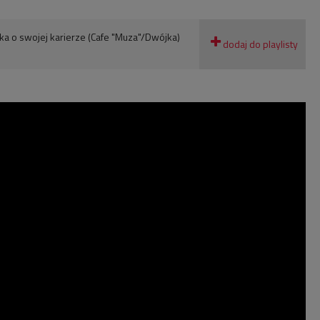
ka o swojej karierze (Cafe "Muza"/Dwójka)