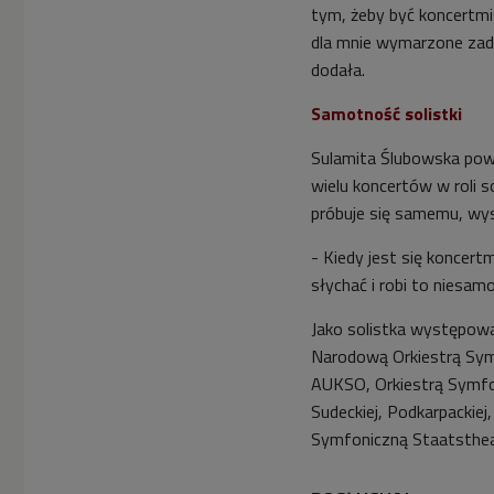
tym, żeby być koncertmis
dla mnie wymarzone zada
dodała.
Samotność solistki
Sulamita Ślubowska powie
wielu koncertów w roli 
próbuje się samemu, wys
- Kiedy jest się koncertm
słychać i robi to niesam
Jako solistka występowa
Narodową Orkiestrą Sym
AUKSO, Orkiestrą Symfon
Sudeckiej, Podkarpackiej, D
Symfoniczną Staatsthe