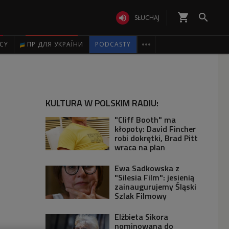
shopping_cart


SŁUCHAJ

ICY
ПР ДЛЯ УКРАЇНИ
PODCASTY
KULTURA W POLSKIM RADIU:
"Cliff Booth" ma
kłopoty: David Fincher
robi dokrętki, Brad Pitt
wraca na plan
Ewa Sadkowska z
"Silesia Film": jesienią
zainaugurujemy Śląski
Szlak Filmowy
Elżbieta Sikora
nominowana do