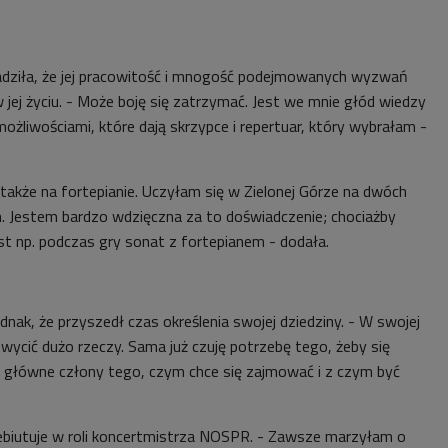
adziła, że jej pracowitość i mnogość podejmowanych wyzwań
jej życiu. - Może boję się zatrzymać. Jest we mnie głód wiedzy
ożliwościami, które dają skrzypce i repertuar, który wybrałam -
 także na fortepianie. Uczyłam się w Zielonej Górze na dwóch
 Jestem bardzo wdzięczna za to doświadczenie; chociażby
st np. podczas gry sonat z fortepianem - dodała.
dnak, że przyszedł czas określenia swojej dziedziny. - W swojej
hwycić dużo rzeczy. Sama już czuję potrzebę tego, żeby się
 główne człony tego, czym chce się zajmować i z czym być
biutuje w roli koncertmistrza NOSPR. - Zawsze marzyłam o