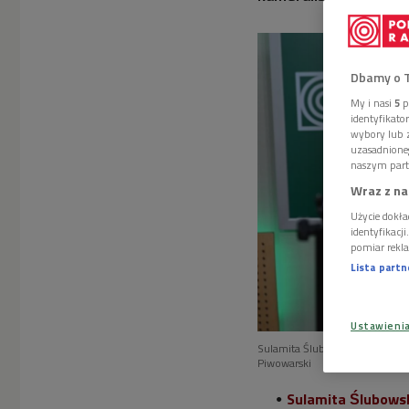
Dbamy o 
My i nasi
5
p
identyfikat
wybory lub z
uzasadnione
naszym part
Wraz z na
Użycie dokła
identyfikacj
pomiar rekla
Lista part
Ustawieni
Sulamita Ślubowska - skrzypac
Piwowarski
Sulamita Ślubows