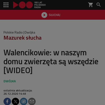
shopping_cart


SŁUCHAJ

Polskie Radio
Dwójka
Mazurek słucha
Walencikowie: w naszym
domu zwierzęta są wszędzie
[WIDEO]
ostatnia aktualizacja:
26.12.2020 14:49