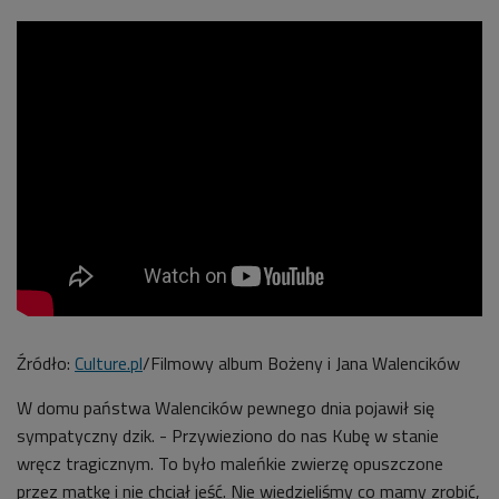
Źródło:
Culture.pl
/Filmowy album Bożeny i Jana Walencików
W domu państwa Walencików pewnego dnia pojawił się
sympatyczny dzik. - Przywieziono do nas Kubę w stanie
wręcz tragicznym. To było maleńkie zwierzę opuszczone
przez matkę i nie chciał jeść. Nie wiedzieliśmy co mamy zrobić,