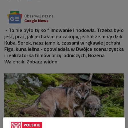
Obserwuj nas na
Google News
- To nie było tylko filmowanie i hodowla. Trzeba było
jeść, prać, jak jechałam na zakupy, jechał ze mną: dzik
Kuba, Sorek, nasz jamnik, czasami w rękawie jechała
Figa, kuna leśna - opowiadała w Dwójce scenarzystka
i realizatorka filmów przyrodniczych, Bożena
Walencik. Zobacz wideo.