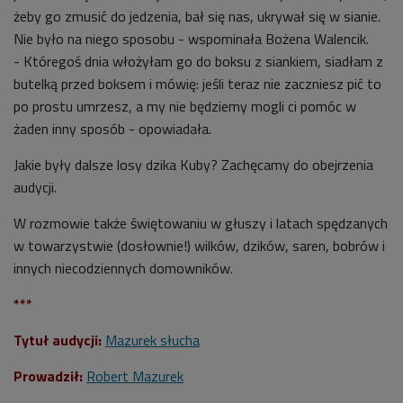
żeby go zmusić do jedzenia, bał się nas, ukrywał się w sianie.
Nie było na niego sposobu - wspominała Bożena Walencik.
- Któregoś dnia włożyłam go do boksu z siankiem, siadłam z
butelką przed boksem i mówię: jeśli teraz nie zaczniesz pić to
po prostu umrzesz, a my nie będziemy mogli ci pomóc w
żaden inny sposób - opowiadała.
Jakie były dalsze losy dzika Kuby? Zachęcamy do obejrzenia
audycji.
W rozmowie także świętowaniu w głuszy i latach spędzanych
w towarzystwie (dosłownie!) wilków, dzików, saren, bobrów i
innych niecodziennych domowników.
***
Tytuł audycji:
Mazurek słucha
Prowadził:
Robert Mazurek