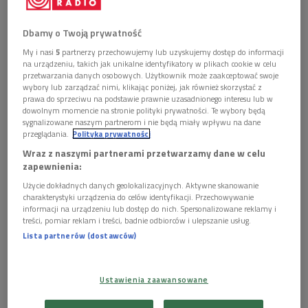
Dbamy o Twoją prywatność
Zdjęcie ilustracyjne
Foto: Vaclav Sebek/Shutterstock.com
My i nasi
5
partnerzy przechowujemy lub uzyskujemy dostęp do informacji
na urządzeniu, takich jak unikalne identyfikatory w plikach cookie w celu
POSŁUCHAJ
przetwarzania danych osobowych. Użytkownik może zaakceptować swoje
wybory lub zarządzać nimi, klikając poniżej, jak również skorzystać z
prawa do sprzeciwu na podstawie prawnie uzasadnionego interesu lub w
Mazurek słucha Bożeny i Jana Walencików. (Mazurek
dowolnym momencie na stronie polityki prywatności. Te wybory będą
słucha/Dwójka)
sygnalizowane naszym partnerom i nie będą miały wpływu na dane
57:58
przeglądania.
Polityka prywatności
Wraz z naszymi partnerami przetwarzamy dane w celu
zapewnienia:
Użycie dokładnych danych geolokalizacyjnych. Aktywne skanowanie
charakterystyki urządzenia do celów identyfikacji. Przechowywanie
informacji na urządzeniu lub dostęp do nich. Spersonalizowane reklamy i
treści, pomiar reklam i treści, badnie odbiorców i ulepszanie usług.
Oglądaj teraz
Lista partnerów (dostawców)
Ustawienia zaawansowane