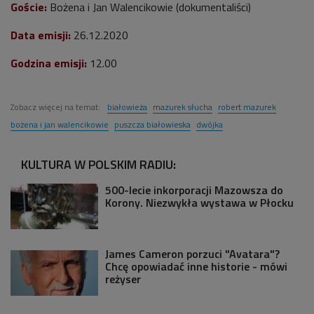
Goście:
Bożena i Jan Walencikowie
(dokumentaliści)
Data emisji:
26
.12.2020
Godzina emisji:
12
.00
Zobacz więcej na temat:
białowieża
mazurek słucha
robert mazurek
bożena i jan walencikowie
puszcza białowieska
dwójka
KULTURA W POLSKIM RADIU:
500-lecie inkorporacji Mazowsza do
Korony. Niezwykła wystawa w Płocku
James Cameron porzuci "Avatara"?
Chcę opowiadać inne historie - mówi
reżyser