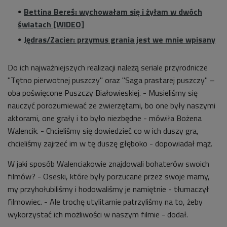
Bettina Bereś: wychowałam się i żyłam w dwóch
światach [WIDEO]
Jędras/Zacier: przymus grania jest we mnie wpisany
Do ich najważniejszych realizacji należą seriale przyrodnicze
"Tętno pierwotnej puszczy" oraz "Saga prastarej puszczy" –
oba poświęcone Puszczy Białowieskiej. - Musieliśmy się
nauczyć porozumiewać ze zwierzętami, bo one były naszymi
aktorami, one grały i to było niezbędne - mówiła Bożena
Walencik. - Chcieliśmy się dowiedzieć co w ich duszy gra,
chcieliśmy zajrzeć im w tę duszę głęboko - dopowiadał mąż.
W jaki sposób Walenciakowie znajdowali bohaterów swoich
filmów? - Oseski, które były porzucane przez swoje mamy,
my przyhołubiliśmy i hodowaliśmy je namiętnie - tłumaczył
filmowiec. - Ale trochę utylitarnie patrzyliśmy na to, żeby
wykorzystać ich możliwości w naszym filmie - dodał.