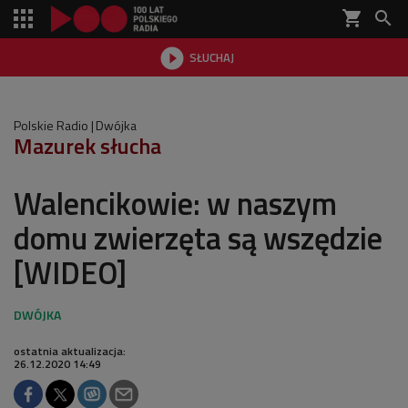
shopping_cart


SŁUCHAJ

Polskie Radio
Dwójka
Mazurek słucha
Walencikowie: w naszym
domu zwierzęta są wszędzie
[WIDEO]
ostatnia aktualizacja:
26.12.2020 14:49