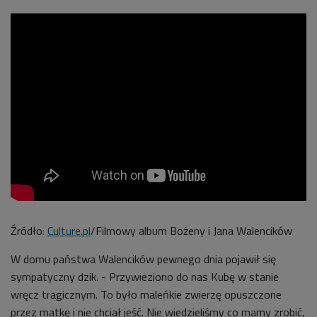
Źródło:
Culture.pl
/Filmowy album Bożeny i Jana Walencików
W domu państwa Walencików pewnego dnia pojawił się
sympatyczny dzik. - Przywieziono do nas Kubę w stanie
wręcz tragicznym. To było maleńkie zwierzę opuszczone
przez matkę i nie chciał jeść. Nie wiedzieliśmy co mamy zrobić,