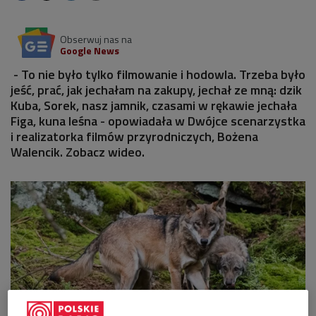
Obserwuj nas na
Google News
- To nie było tylko filmowanie i hodowla. Trzeba było
jeść, prać, jak jechałam na zakupy, jechał ze mną: dzik
Kuba, Sorek, nasz jamnik, czasami w rękawie jechała
Figa, kuna leśna - opowiadała w Dwójce scenarzystka
i realizatorka filmów przyrodniczych, Bożena
Walencik. Zobacz wideo.