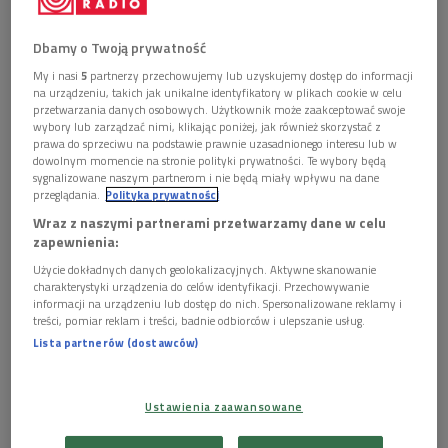
Dbamy o Twoją prywatność
Zdjęcie ilustracyjne
Foto: Vaclav Sebek/Shutterstock.com
My i nasi
5
partnerzy przechowujemy lub uzyskujemy dostęp do informacji
na urządzeniu, takich jak unikalne identyfikatory w plikach cookie w celu
POSŁUCHAJ
przetwarzania danych osobowych. Użytkownik może zaakceptować swoje
wybory lub zarządzać nimi, klikając poniżej, jak również skorzystać z
prawa do sprzeciwu na podstawie prawnie uzasadnionego interesu lub w
Mazurek słucha Bożeny i Jana Walencików. (Mazurek
dowolnym momencie na stronie polityki prywatności. Te wybory będą
słucha/Dwójka)
sygnalizowane naszym partnerom i nie będą miały wpływu na dane
57:58
przeglądania.
Polityka prywatności
Wraz z naszymi partnerami przetwarzamy dane w celu
zapewnienia:
Użycie dokładnych danych geolokalizacyjnych. Aktywne skanowanie
charakterystyki urządzenia do celów identyfikacji. Przechowywanie
informacji na urządzeniu lub dostęp do nich. Spersonalizowane reklamy i
treści, pomiar reklam i treści, badnie odbiorców i ulepszanie usług.
Oglądaj teraz
Lista partnerów (dostawców)
Ustawienia zaawansowane