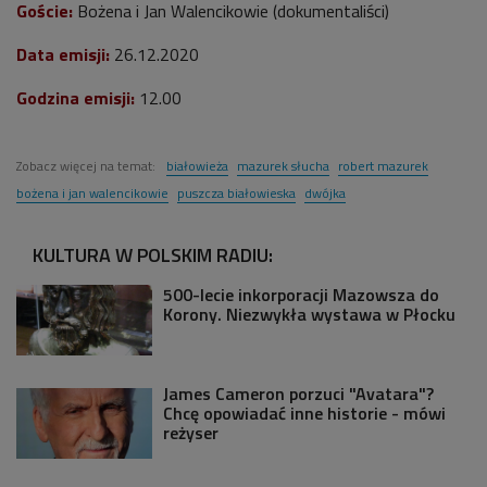
Goście:
Bożena i Jan Walencikowie
(dokumentaliści)
Data emisji:
26
.12.2020
Godzina emisji:
12
.00
Zobacz więcej na temat:
białowieża
mazurek słucha
robert mazurek
bożena i jan walencikowie
puszcza białowieska
dwójka
KULTURA W POLSKIM RADIU:
500-lecie inkorporacji Mazowsza do
Korony. Niezwykła wystawa w Płocku
James Cameron porzuci "Avatara"?
Chcę opowiadać inne historie - mówi
reżyser