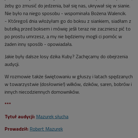
żeby go zmusić do jedzenia, bał się nas, ukrywał się w sianie.
Nie było na niego sposobu - wspominała Bożena Walencik.
- Któregoś dnia włożyłam go do boksu z siankiem, siadłam z
butelką przed boksem i mówię: jeśli teraz nie zaczniesz pić to
po prostu umrzesz, a my nie będziemy mogli ci pomóc w
żaden inny sposób - opowiadała.
Jakie były dalsze losy dzika Kuby? Zachęcamy do obejrzenia
audycji.
W rozmowie także świętowaniu w głuszy i latach spędzanych
w towarzystwie (dosłownie!) wilków, dzików, saren, bobrów i
innych niecodziennych domowników.
***
Tytuł audycji:
Mazurek słucha
Prowadził:
Robert Mazurek