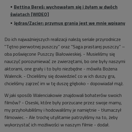
Bettina Bereś: wychowałam się i żyłam w dwóch
światach [WIDEO]
Jędras/Zacier: przymus grania jest we mnie wpisany
Do ich najważniejszych realizacji należą seriale przyrodnicze
"Tętno pierwotnej puszczy" oraz "Saga prastarej puszczy" –
oba poświęcone Puszczy Białowieskiej. - Musieliśmy się
nauczyć porozumiewać ze zwierzętami, bo one były naszymi
aktorami, one grały i to było niezbędne - mówiła Bożena
Walencik. - Chcieliśmy się dowiedzieć co w ich duszy gra,
chcieliśmy zajrzeć im w tę duszę głęboko - dopowiadał mąż.
W jaki sposób Walenciakowie znajdowali bohaterów swoich
filmów? - Oseski, które były porzucane przez swoje mamy,
my przyhołubiliśmy i hodowaliśmy je namiętnie - tłumaczył
filmowiec. - Ale trochę utylitarnie patrzyliśmy na to, żeby
wykorzystać ich możliwości w naszym filmie - dodał.