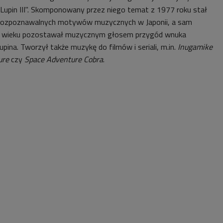
 "Lupin III". Skomponowany przez niego temat z 1977 roku stał
ej rozpoznawalnych motywów muzycznych w Japonii, a sam
ół wieku pozostawał muzycznym głosem przygód wnuka
pina. Tworzył także muzykę do filmów i seriali, m.in.
Inugamike
ure
czy
Space Adventure Cobra
.