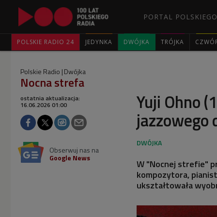
PORTAL POLSKIEGO
POLSKIE RADIO 24
JEDYNKA
DWÓJKA
TRÓJKA
CZWÓ
Polskie Radio
Dwójka
Nocna strefa
Yuji Ohno 
ostatnia aktualizacja:
16.06.2026 01:00
jazzowego 
Obserwuj nas na
Google News
W "Nocnej strefie" p
kompozytora, pianist
ukształtowała wyobr