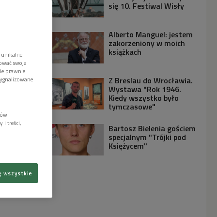
się 10. Festiwal Wisły
Alberto Manguel: jestem
zakorzeniony w moich
książkach
 unikalne
tować swoje
wie prawnie
Z Breslau do Wrocławia.
sygnalizowane
Wystawa "Rok 1946.
Kiedy wszystko było
tymczasowe"
lów
i treści,
Bartosz Bielenia gościem
specjalnym "Trójki pod
Księżycem"
ę wszystkie