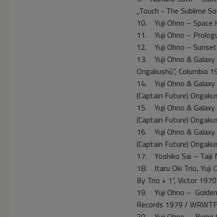
„Touch - The Sublime S
10. Yuji Ohno – Space K
11. Yuji Ohno – Prolog
12. Yuji Ohno – Sunset
13. Yuji Ohno & Galaxy
Ongakushū”, Columbia 1
14. Yuji Ohno & Galaxy
(Captain Future) Ongaku
15. Yuji Ohno & Galaxy
(Captain Future) Ongaku
16. Yuji Ohno & Galaxy
(Captain Future) Ongaku
17. Yoshiko Sai – Taiji
18. Itaru Oki Trio, Yuj
By Trio + 1”, Victor 1970
19. Yuji Ohno – Golden 
Records 1979 / WRWT
20. Yuji Ohno – Being C