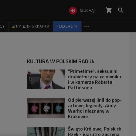
shopping_cart


SŁUCHAJ

ICY
ПР ДЛЯ УКРАЇНИ
PODCASTY
KULTURA W POLSKIM RADIU:
"Primetime": seksualni
drapieżnicy na celowniku
i w kamerze Roberta
Pattinsona
Od pierwszej linii do pop-
artowej legendy. Andy
Warhol nieznany w
Krakowie
Święto Królowej Polskich
Rzek - już jutro zaczyna