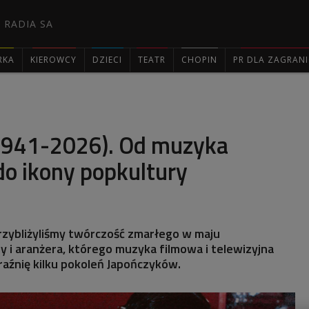
 RADIA SA
RKA
KIEROWCY
DZIECI
TEATR
CHOPIN
PR DLA ZAGRAN

(1941-2026). Od muzyka
do ikony popkultury
rzybliżyliśmy twórczość zmarłego w maju
y i aranżera, którego muzyka filmowa i telewizyjna
aźnię kilku pokoleń Japończyków.