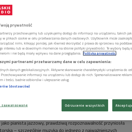
Twoją prywatność
artnerzy przechowujemy lub uzyskujemy dostęp do informacji na urządzeniu, takich jak
ory w plikach cookie w celu przetwarzania danych osobowych. Użytkownik może zaakcep
arządzać nimi, klikając poniżej, jak również skorzystać z prawa do sprzeciwu na podsta
go interesu lub w dowolnym momencie na stronie polityki prywatności. Te wybory będą 
nerom i nie będą miały wpływu na dane przeglądania.
Polityka prywatności
szymi partnerami przetwarzamy dane w celu zapewnienia:
dnych danych geolokalizacyjnych. Aktywne skanowanie charakterystyki urządzenia do ce
i. Przechowywanie informacji na urządzeniu lub dostęp do nich. Spersonalizowane reklamy 
m i treści, badnie odbiorców i ulepszanie usług.
nerów (dostawców)
łość do tradycji z niezwykłym wyczuciem melodii i sprawić, że jazz dotarł do
rednictwem ekranów telewizorów
Foto: Nippon Columbia/materiały prom.
a zaawansowane
Odrzucenie wszystkich
Akceptuj
 "Nocna strefa"<<<
 jako pianista jazzowy, prawdziwą rozpoznawalność przyniosła
torska – szczególnie muzyka do jednego z najważniejszych