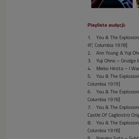
Playlista audycji:
1. You & The Explosion 
III”, Columbia 1978]
2. Ann Young & Yuji Ohn
3. Yuji Ohno – Grudge (O
4. Mieko Hirota – I Wan
5. You & The Explosion B
Columbia 1979]
6. You & The Explosion 
Columbia 1978]
7. You & The Explosion 
Castle Of Cagliostro Ori
8. You & The Explosion B
Columbia 1978]
9. Nanako Sato – Subter