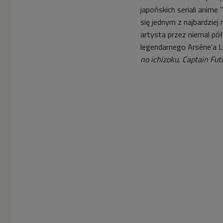
japońskich seriali anime
się jednym z najbardzi
artysta przez niemal p
legendarnego Arsène'a Lu
no ichizoku
,
Captain Fut