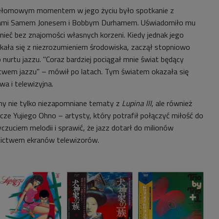
zełomowym momentem w jego życiu było spotkanie z
ami Samem Jonesem i Bobbym Durhamem. Uświadomiło mu
tnieć bez znajomości własnych korzeni. Kiedy jednak jego
tkała się z niezrozumieniem środowiska, zaczął stopniowo
nurtu jazzu. "Coraz bardziej pociągał mnie świat będący
twem jazzu" – mówił po latach. Tym światem okazała się
a i telewizyjna.
my nie tylko niezapomniane tematy z
Lupina III
, ale również
cze Yujiego Ohno – artysty, który potrafił połączyć miłość do
czuciem melodii i sprawić, że jazz dotarł do milionów
ictwem ekranów telewizorów.