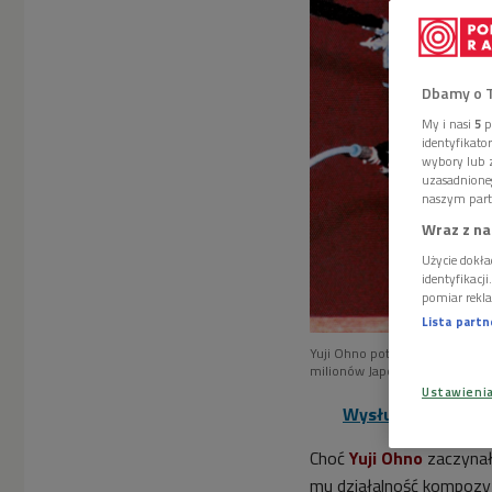
Dbamy o 
My i nasi
5
p
identyfikat
wybory lub z
uzasadnione
naszym part
Wraz z na
Użycie dokła
identyfikacj
pomiar rekla
Lista part
Yuji Ohno potrafił połączyć mi
milionów Japończyków za poś
Ustawieni
Wysłuchaj audycji
Choć
Yuji Ohno
zaczynał
mu działalność kompozy