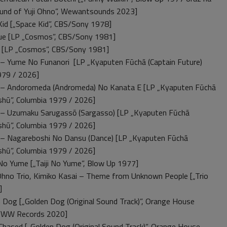
ound of Yuji Ohno”, Wewantsounds 2023]
id [„Space Kid”, CBS/Sony 1978]
ue [LP „Cosmos”, CBS/Sony 1981]
 [LP „Cosmos”, CBS/Sony 1981]
 – Yume No Funanori [LP „Kyaputen Fūchā (Captain Future)
979 / 2026]
 – Andoromeda (Andromeda) No Kanata E [LP „Kyaputen Fūchā
shū”, Columbia 1979 / 2026]
 – Uzumaku Sarugassō (Sargasso) [LP „Kyaputen Fūchā
shū”, Columbia 1979 / 2026]
 – Nagareboshi No Dansu (Dance) [LP „Kyaputen Fūchā
shū”, Columbia 1979 / 2026]
 No Yume [„Taiji No Yume”, Blow Up 1977]
i Ohno Trio, Kimiko Kasai – Theme from Unknown People [„Trio
]
Dog [„Golden Dog (Original Sound Track)”, Orange House
FWW Records 2020]
hased [„Golden Dog (Original Sound Track)”, Orange House