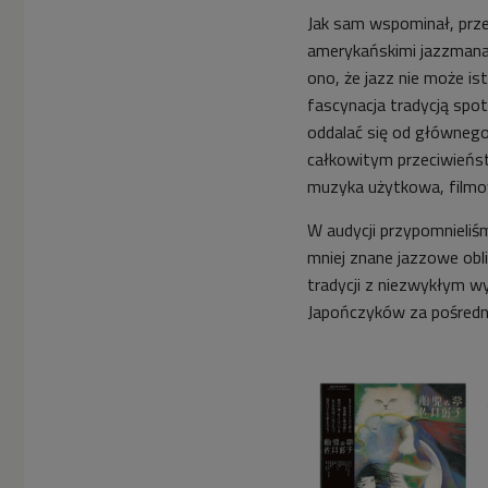
Jak sam wspominał, pr
amerykańskimi jazzman
ono, że jazz nie może is
fascynacja tradycją spo
oddalać się od głównego 
całkowitym przeciwieńs
muzyka użytkowa, filmow
W audycji przypomnieliś
mniej znane jazzowe obli
tradycji z niezwykłym wy
Japończyków za pośredn