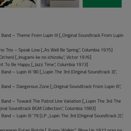
Band – Theme From Lupin III [„Original Soundtrack From Lupin
o Trio – Speak Low [„As Well Be Spring”, Columbia 1975]
n’nen) [„Inugami-ke no ichizoku”, Victor 1976]
t To Be Happy [„Jazz Time”, Columbia 1973]
and – Lupin III '80 [„Lupin The 3rd (Original Soundtrack 3)”,
Band – Dangerous Zone [„Original Soundtrack From Lupin III”,
Band – Toward The Patrol Line Variation [„Lupin The 3rd The
ginal Soundtrack BGM Collection”, Columbia 1983]
and – Lupin III '79 [LP „Lupin The 3rd (Original Soundtrack 2)”,
ranean Futari Botchi [„Funny Walkin’”, Blow Up 1977 oraz na