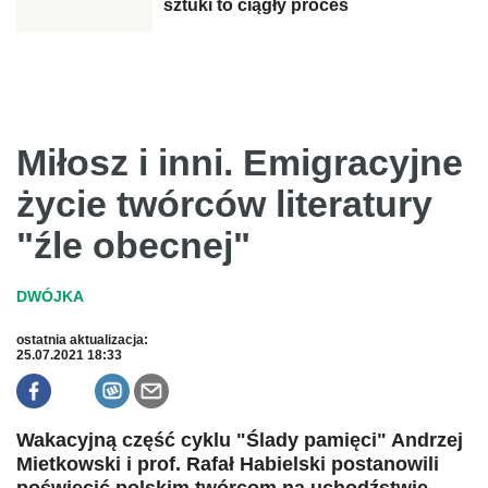
sztuki to ciągły proces
Miłosz i inni. Emigracyjne
życie twórców literatury
"źle obecnej"
ostatnia aktualizacja:
25.07.2021 18:33
Wakacyjną część cyklu "Ślady pamięci" Andrzej
Mietkowski i prof. Rafał Habielski postanowili