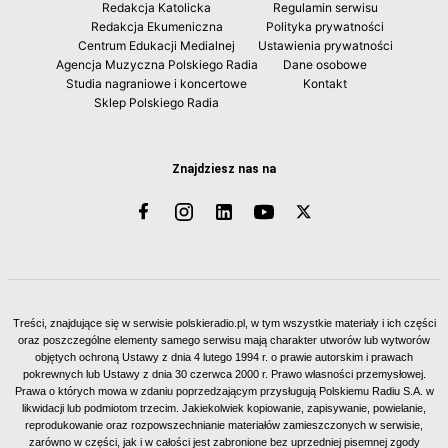
Redakcja Katolicka
Regulamin serwisu
Redakcja Ekumeniczna
Polityka prywatności
Centrum Edukacji Medialnej
Ustawienia prywatności
Agencja Muzyczna Polskiego Radia
Dane osobowe
Studia nagraniowe i koncertowe
Kontakt
Sklep Polskiego Radia
Znajdziesz nas na
Treści, znajdujące się w serwisie polskieradio.pl, w tym wszystkie materiały i ich części
oraz poszczególne elementy samego serwisu mają charakter utworów lub wytworów
objętych ochroną Ustawy z dnia 4 lutego 1994 r. o prawie autorskim i prawach
pokrewnych lub Ustawy z dnia 30 czerwca 2000 r. Prawo własności przemysłowej.
Prawa o których mowa w zdaniu poprzedzającym przysługują Polskiemu Radiu S.A. w
likwidacji lub podmiotom trzecim. Jakiekolwiek kopiowanie, zapisywanie, powielanie,
reprodukowanie oraz rozpowszechnianie materiałów zamieszczonych w serwisie,
zarówno w części, jak i w całości jest zabronione bez uprzedniej pisemnej zgody