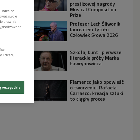
prestiżowej nagrody
Musical Composition
 unikalne
Prize
tować swoje
wie prawnie
Profesor Lech Śliwonik
sygnalizowane
laureatem tytułu
Człowiek Słowa 2026
lów
Szkoła, bunt i pierwsze
i treści,
literackie próby Marka
Ławrynowicza
Flamenco jako opowieść
o tworzeniu. Rafaela
ę wszystkie
Carrasco: kreacja sztuki
to ciągły proces