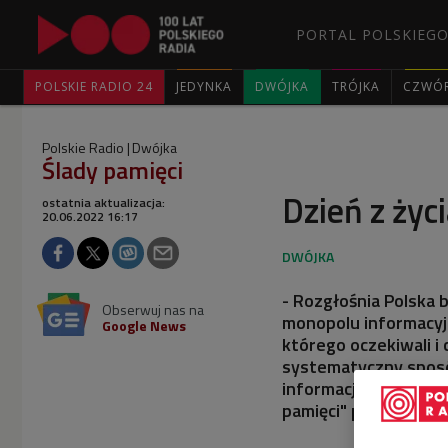
PORTAL POLSKIEGO
POLSKIE RADIO 24
JEDYNKA
DWÓJKA
TRÓJKA
CZWÓ
Polskie Radio
Dwójka
Ślady pamięci
Dzień z życi
ostatnia aktualizacja:
20.06.2022 16:17
- Rozgłośnia Polska 
Obserwuj nas na
monopolu informacyj
Google News
którego oczekiwali i 
systematyczny sposó
informacje na temat t
pamięci" prof. Rafał H