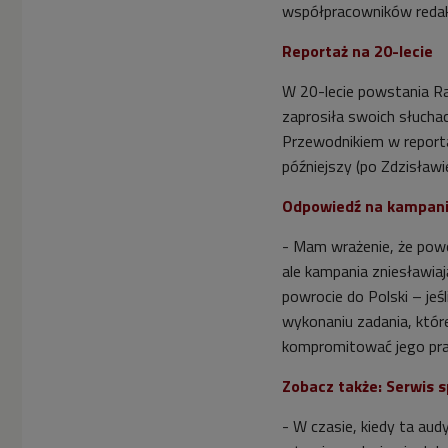
współpracowników redakcj
Reportaż na 20-lecie
W 20-lecie powstania Ra
zaprosiła swoich słucha
Przewodnikiem w reporta
późniejszy (po Zdzisławi
Odpowiedź na kampani
- Mam wrażenie, że powod
ale kampania zniesławiaj
powrocie do Polski – jeś
wykonaniu zadania, któr
kompromitować jego prac
Zobacz także: Serwis 
- W czasie, kiedy ta aud