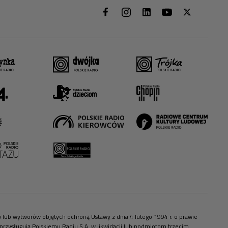
ów lub wytworów objętych ochroną Ustawy z dnia 4 lutego 1994 r. o prawie
zysługują Polskiemu Radiu S.A. w likwidacji lub podmiotom trzecim.