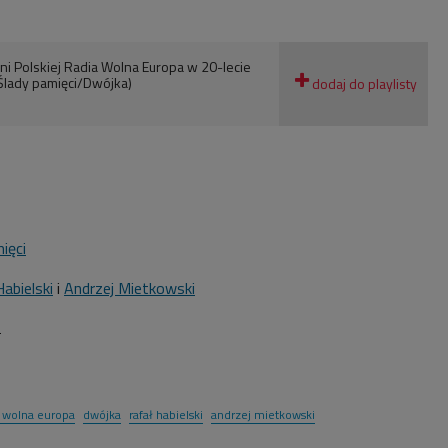
i Polskiej Radia Wolna Europa w 20-lecie
(Ślady pamięci/Dwójka)
ięci
Habielski
i
Andrzej Mietkowski
2
o wolna europa
dwójka
rafał habielski
andrzej mietkowski