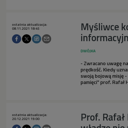
Myśliwce k
ostatnia aktualizacja:
08.11.2021 18:45
informacyjn
- Zwracano uwagę na
prędkość. Kiedy uznan
swoją bojową misję -
pamięci" prof. Rafał H
Prof. Rafał
ostatnia aktualizacja:
20.12.2021 19:00
władze nie