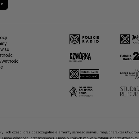
re
ocji
amy
rwisu
atności
ywatności
we
riały i ich części oraz poszczególne elementy samego serwisu mają charakter utwor
r. Prawo własności przemysłowej. Prawa o których mowa w zdaniu poprzedzającym pr