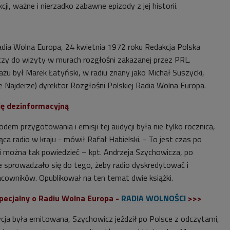
i, ważne i nierzadko zabawne epizody z jej historii.
dia Wolna Europa, 24 kwietnia 1972 roku Redakcja Polska
czy do wizyty w murach rozgłośni zakazanej przez PRL.
żu był Marek Łatyński, w radiu znany jako Michał Suszycki,
e Najderze) dyrektor
Rozgłośni Polskiej Radia Wolna Europa
.
ę dezinformacyjną
em przygotowania i emisji tej audycji była nie tylko rocznica,
ąca radio w kraju - mówił Rafał Habielski. - To jest czas po
li można tak powiedzieć – kpt. Andrzeja Szychowicza, po
e sprowadzało się do tego, żeby radio dyskredytować i
owników. Opublikował na ten temat dwie książki.
specjalny o Radiu Wolna Europa -
RADIA WOLNOŚCI
>>>
ycja była emitowana, Szychowicz jeździł po Polsce z odczytami,