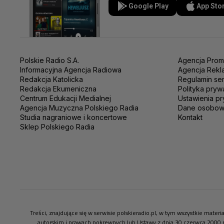
Google Play
App Sto
Polskie Radio S.A.
Agencja Prom
Informacyjna Agencja Radiowa
Agencja Rekl
Redakcja Katolicka
Regulamin se
Redakcja Ekumeniczna
Polityka pryw
Centrum Edukacji Medialnej
Ustawienia pr
Agencja Muzyczna Polskiego Radia
Dane osobo
Studia nagraniowe i koncertowe
Kontakt
Sklep Polskiego Radia
Treści, znajdujące się w serwisie polskieradio.pl, w tym wszystkie mate
autorskim i prawach pokrewnych lub Ustawy z dnia 30 czerwca 2000 