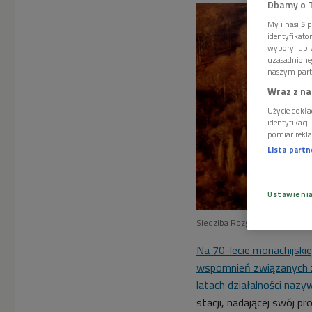
Dbamy o 
My i nasi
5
p
identyfikat
wybory lub z
uzasadnione
naszym part
Wraz z na
Użycie dokła
identyfikacj
pomiar rekla
Lista part
Ustawieni
Siedziba Rozgłośni Polskiej 
Na 70-lecie monachijskie
wspomnień związanych 
latach działalności na
stacji, nadającej swój p