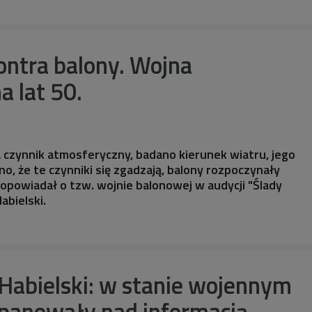
ontra balony. Wojna
a lat 50.
 czynnik atmosferyczny, badano kierunek wiatru, jego
o, że te czynniki się zgadzają, balony rozpoczynały
 opowiadał o tzw. wojnie balonowej w audycji "Ślady
abielski.
 Habielski: w stanie wojennym
 panowały nad informacją