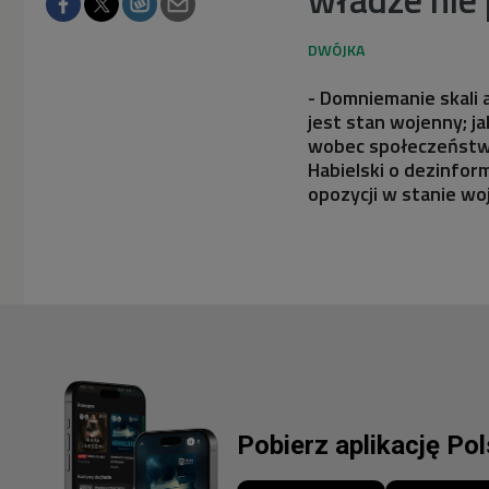
- Domniemanie skali
jest stan wojenny; j
wobec społeczeństwa 
Habielski o dezinfor
opozycji w stanie w
Pobierz aplikację Po