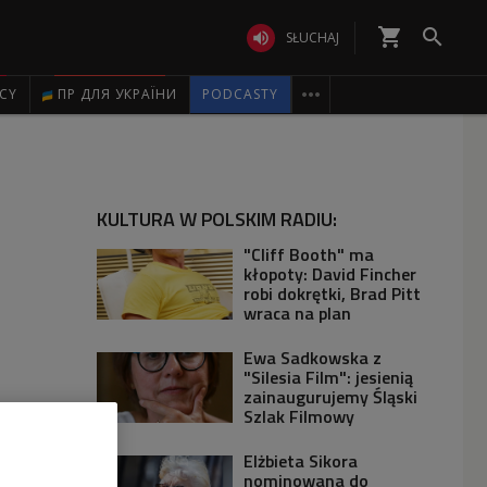
shopping_cart


SŁUCHAJ

ICY
ПР ДЛЯ УКРАЇНИ
PODCASTY
KULTURA W POLSKIM RADIU:
"Cliff Booth" ma
kłopoty: David Fincher
robi dokrętki, Brad Pitt
wraca na plan
Ewa Sadkowska z
"Silesia Film": jesienią
zainaugurujemy Śląski
Szlak Filmowy
Elżbieta Sikora
nominowana do