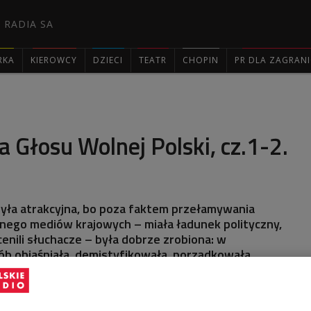
 RADIA SA
RKA
KIEROWCY
DZIECI
TEATR
CHOPIN
PR DLA ZAGRAN

a Głosu Wolnej Polski, cz.1-2.
była atrakcyjna, bo poza faktem przełamywania
nego mediów krajowych – miała ładunek polityczny,
cenili słuchacze – była dobrze zrobiona: w
b objaśniała, demistyfikowała, porządkowała
ego, co dzieje się w świecie - mówił w audycji "Ślady
abielski.