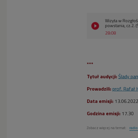
Wizyta w Rozgłośn
powstania, cz.2. 
28:08
***
Tytuł audycji:
Ślady pam
Prowadzili:
prof. Rafał 
Data emisji:
13.06.202
Godzina emisji:
17.30
Zobacz więcej na temat:
radi