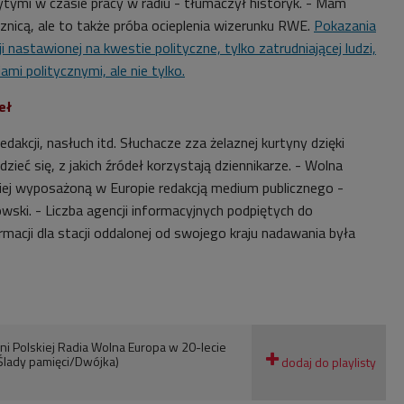
ytymi w czasie pracy w radiu - tłumaczył historyk. - Mam
cznicą, ale to także próba ocieplenia wizerunku RWE.
Pokazania
cji nastawionej na kwestie polityczne, tylko zatrudniającej ludzi,
ami politycznymi, ale nie tylko.
eł
dakcji, nasłuch itd. Słuchacze zza żelaznej kurtyny dzięki
zieć się, z jakich źródeł korzystają dziennikarze. - Wolna
piej wyposażoną w Europie redakcją medium publicznego -
owski. - Liczba agencji informacyjnych podpiętych do
rmacji dla stacji oddalonej od swojego kraju nadawania była
i Polskiej Radia Wolna Europa w 20-lecie
(Ślady pamięci/Dwójka)