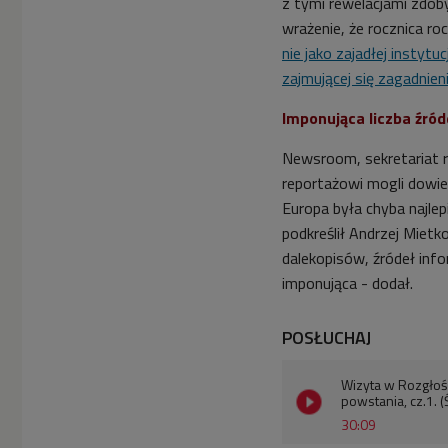
z tymi rewelacjami zdob
wrażenie, że rocznica ro
nie jako zajadłej instytu
zajmującej się zagadnieni
Imponująca liczba źród
Newsroom, sekretariat re
reportażowi mogli dowied
Europa była chyba najle
podkreślił Andrzej Mietk
dalekopisów, źródeł info
imponująca - dodał.
POSŁUCHAJ
Wizyta w Rozgłośn
powstania, cz.1. 
30:09