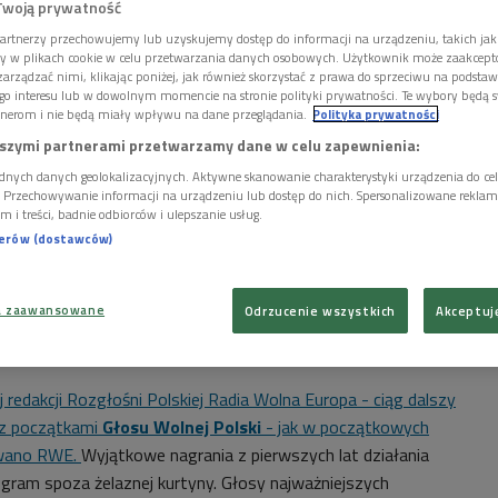
Twoją prywatność
artnerzy przechowujemy lub uzyskujemy dostęp do informacji na urządzeniu, takich jak
ory w plikach cookie w celu przetwarzania danych osobowych. Użytkownik może zaakcep
arządzać nimi, klikając poniżej, jak również skorzystać z prawa do sprzeciwu na podsta
go interesu lub w dowolnym momencie na stronie polityki prywatności. Te wybory będą 
nerom i nie będą miały wpływu na dane przeglądania.
Polityka prywatności
szymi partnerami przetwarzamy dane w celu zapewnienia:
dnych danych geolokalizacyjnych. Aktywne skanowanie charakterystyki urządzenia do ce
i. Przechowywanie informacji na urządzeniu lub dostęp do nich. Spersonalizowane reklamy 
m i treści, badnie odbiorców i ulepszanie usług.
nerów (dostawców)
a zaawansowane
Odrzucenie wszystkich
Akceptuj
Radia Wolna Europa w Monachium
Foto: NAC
j redakcji Rozgłośni Polskiej Radia Wolna Europa - ciąg dalszy
z początkami
Głosu Wolnej Polski
- jak w początkowych
zywano RWE.
Wyjątkowe nagrania z pierwszych lat działania
rogram spoza żelaznej kurtyny. Głosy najważniejszych