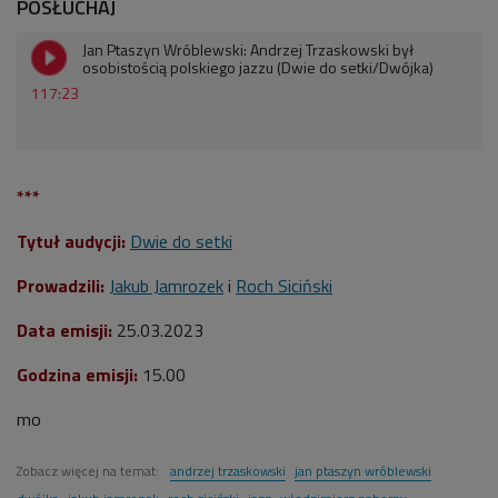
POSŁUCHAJ
Jan Ptaszyn Wróblewski: Andrzej Trzaskowski był
osobistością polskiego jazzu (Dwie do setki/Dwójka)
117:23
***
Tytuł audycji:
Dwie do setki
Prowadzili:
Jakub Jamrozek
i
Roch Siciński
Data emisji:
25.03.2023
Godzina emisji:
15.00
mo
Zobacz więcej na temat:
andrzej trzaskowski
jan ptaszyn wróblewski