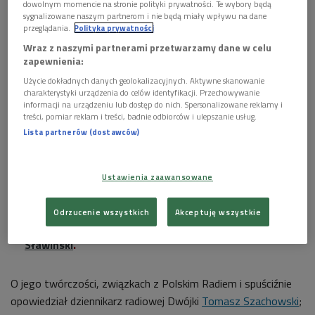
dowolnym momencie na stronie polityki prywatności. Te wybory będą
sygnalizowane naszym partnerom i nie będą miały wpływu na dane
przeglądania.
Polityka prywatności
Fragment okładki płyty "Andrzej Trzaskowski”
Foto: PR/materiały
Wraz z naszymi partnerami przetwarzamy dane w celu
promocyjne
zapewnienia:
23 marca minęła 90. rocznica urodzin Andrzeja
Użycie dokładnych danych geolokalizacyjnych. Aktywne skanowanie
charakterystyki urządzenia do celów identyfikacji. Przechowywanie
Trzaskowskiego, pioniera jazzu w Polsce
.
informacji na urządzeniu lub dostęp do nich. Spersonalizowane reklamy i
Tworzył utwory fortepianowe, orkiestrowe,
treści, pomiar reklam i treści, badnie odbiorców i ulepszanie usług.
Lista partnerów (dostawców)
kameralne oraz muzykę filmową i teatralną.
Koncertował w wielu krajach Europy oraz w Stanach
Zjednoczonych, gdzie współpracował między innymi
Ustawienia zaawansowane
ze Stanem Getzem.
W Dwójce wspominali go wybitni artyści:
Odrzucenie wszystkich
Akceptuję wszystkie
Włodzimierz Nahorny
,
Jan Ptaszyn Wróblewski
i
Adam
Sławiński
.
O jego twórczości, związkach z Polskim Radiem i spuściźnie
opowiedział dziennikarz radiowej Dwójki
Tomasz Szachowski
;