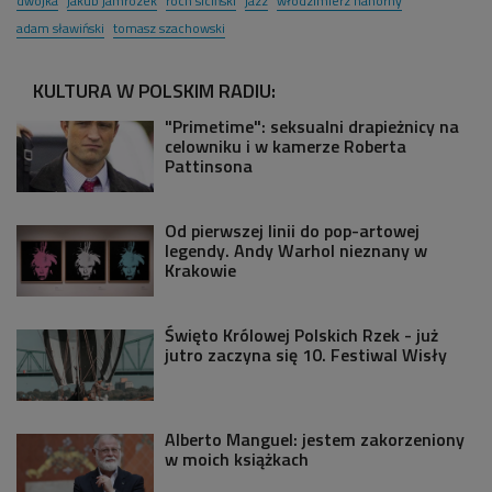
dwójka
jakub jamrozek
roch siciński
jazz
włodzimierz nahorny
adam sławiński
tomasz szachowski
KULTURA W POLSKIM RADIU:
"Primetime": seksualni drapieżnicy na
celowniku i w kamerze Roberta
Pattinsona
Od pierwszej linii do pop-artowej
legendy. Andy Warhol nieznany w
Krakowie
Święto Królowej Polskich Rzek - już
jutro zaczyna się 10. Festiwal Wisły
Alberto Manguel: jestem zakorzeniony
w moich książkach