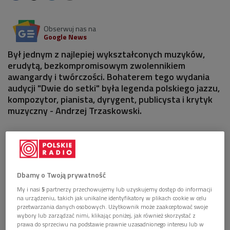
Obserwuj nas na
Google News
Był jednym z najlepiej wykształconych muzyków,
erudytą, bezkompromisowym zwolennikiem
awangardy i twórczości. Bohaterem tego wydania
audycji "Dwie do setki" była legenda polskiego jazzu,
kompozytor, pianista, dyrygent, publicysta i krytyk
muzyczny - Andrzej Trzaskowski.
Dbamy o Twoją prywatność
My i nasi
5
partnerzy przechowujemy lub uzyskujemy dostęp do informacji
na urządzeniu, takich jak unikalne identyfikatory w plikach cookie w celu
przetwarzania danych osobowych. Użytkownik może zaakceptować swoje
wybory lub zarządzać nimi, klikając poniżej, jak również skorzystać z
prawa do sprzeciwu na podstawie prawnie uzasadnionego interesu lub w