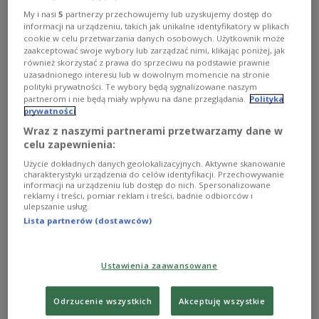
Inscenizacja "Ani z Zielonego Wzgórza" na Novej Scenie
My i nasi
5
partnerzy przechowujemy lub uzyskujemy dostęp do
Teatru Muzycznego ROMA – ze scenariuszem, tekstami
informacji na urządzeniu, takich jak unikalne identyfikatory w plikach
piosenek i w reżyserii Cezarego Domagały – nawiązuje
cookie w celu przetwarzania danych osobowych. Użytkownik może
do epoki, w której toczy się akcja książki Lucy Maud
zaakceptować swoje wybory lub zarządzać nimi, klikając poniżej, jak
Montgomery, ale jednocześnie operuje współczesną
również skorzystać z prawa do sprzeciwu na podstawie prawnie
stylistyką, m.in. jeśli chodzi choćby o takie elementy jak
uzasadnionego interesu lub w dowolnym momencie na stronie
gra aktorska, język, a przede wszystkim muzyka Jakuba
polityki prywatności. Te wybory będą sygnalizowane naszym
partnerom i nie będą miały wpływu na dane przeglądania.
Polityka
Lubowicza.
prywatności
Zobacz więcej na temat:
Teatr Muzyczny Roma
Wraz z naszymi partnerami przetwarzamy dane w
Ula Kaczyńska
celu zapewnienia:
Użycie dokładnych danych geolokalizacyjnych. Aktywne skanowanie
charakterystyki urządzenia do celów identyfikacji. Przechowywanie
informacji na urządzeniu lub dostęp do nich. Spersonalizowane
reklamy i treści, pomiar reklam i treści, badnie odbiorców i
ulepszanie usług.
Lista partnerów (dostawców)
Ustawienia zaawansowane
Odrzucenie wszystkich
Akceptuję wszystkie
Takiej "Ani z Zielonego Wzgórza" jeszcze