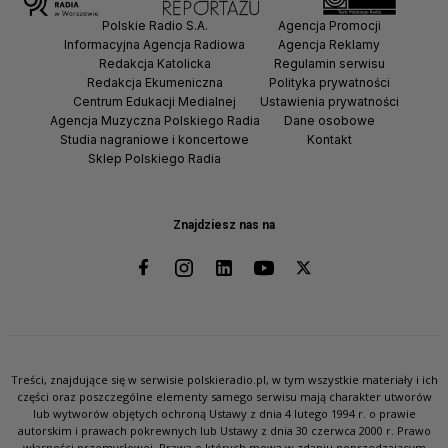
Polskie Radio S.A.
Agencja Promocji
Informacyjna Agencja Radiowa
Agencja Reklamy
Redakcja Katolicka
Regulamin serwisu
Redakcja Ekumeniczna
Polityka prywatności
Centrum Edukacji Medialnej
Ustawienia prywatności
Agencja Muzyczna Polskiego Radia
Dane osobowe
Studia nagraniowe i koncertowe
Kontakt
Sklep Polskiego Radia
Znajdziesz nas na
Treści, znajdujące się w serwisie polskieradio.pl, w tym wszystkie materiały i ich
części oraz poszczególne elementy samego serwisu mają charakter utworów
lub wytworów objętych ochroną Ustawy z dnia 4 lutego 1994 r. o prawie
autorskim i prawach pokrewnych lub Ustawy z dnia 30 czerwca 2000 r. Prawo
własności przemysłowej. Prawa o których mowa w zdaniu poprzedzającym