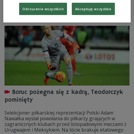
z nich - z Urugwajem - będzie szczególny dla bramkarza
Artura Boruca.
Odrzucenie wszystkich
Akceptuję wszystkie
Zobacz więcej na temat:
Piłka nożna
reprezentacja Polski
Boruc pożegna się z kadrą, Teodorczyk
pominięty
Selekcjoner piłkarskiej reprezentacji Polski Adam
Nawałka wysłał powołania do piłkarzy grających w
zagranicznych klubach przed listopadowymi meczami z
Urugwajem i Meksykiem. Na liście brakuje etatowego