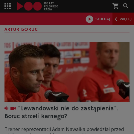
shopping_cart



SŁUCHAJ
WIĘCEJ

ARTUR BORUC
"Lewandowski nie do zastąpienia".
Boruc strzeli karnego?
Trener reprezentacji Adam Nawałka powiedział przed