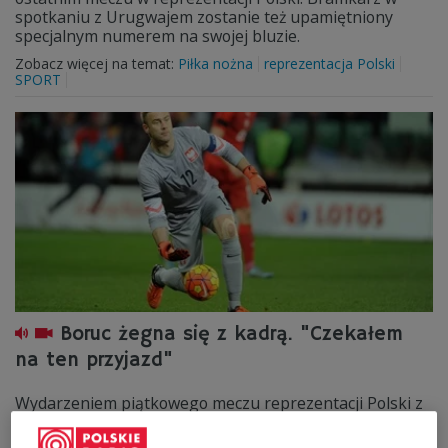
spotkaniu z Urugwajem zostanie też upamiętniony
specjalnym numerem na swojej bluzie.
Zobacz więcej na temat:
Piłka nożna
reprezentacja Polski
SPORT
Boruc żegna się z kadrą. "Czekałem
na ten przyjazd"
Wydarzeniem piątkowego meczu reprezentacji Polski z
Urugwajem będzie oficjalne zakończenie
reprezentacyjnej kariery przez Artura Boruca. - Każdy