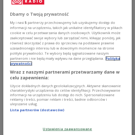
przyjazd na zgrupowanie kadry był czymś
niesamowitym, zawsze to mocno przeżywałem -
Dbamy o Twoją prywatność
powiedział na konferencji prasowej.
My i nasi
5
partnerzy przechowujemy lub uzyskujemy dostęp do
Zobacz więcej na temat:
Piłka nożna
reprezentacja Polski
informacji na urządzeniu, takich jak unikalne identyfikatory w plikach
SPORT
cookie w celu przetwarzania danych osobowych. Użytkownik może
zaakceptować swoje wybory lub zarządzać nimi, klikając poniżej, jak
również skorzystać z prawa do sprzeciwu na podstawie prawnie
uzasadnionego interesu lub w dowolnym momencie na stronie
polityki prywatności. Te wybory będą sygnalizowane naszym
partnerom i nie będą miały wpływu na dane przeglądania.
Polityka
prywatności
Wraz z naszymi partnerami przetwarzamy dane w
celu zapewnienia:
Użycie dokładnych danych geolokalizacyjnych. Aktywne skanowanie
charakterystyki urządzenia do celów identyfikacji. Przechowywanie
informacji na urządzeniu lub dostęp do nich. Spersonalizowane
reklamy i treści, pomiar reklam i treści, badnie odbiorców i
Ostatnie 44 minuty Boruca. "Wracamy do
ulepszanie usług.
Lista partnerów (dostawców)
dobrych manier"
Przed reprezentacją Adama Nawałki dwa pierwsze
Ustawienia zaawansowane
sparingi przygotowawcze do mundialu w Rosji. Pierwszy