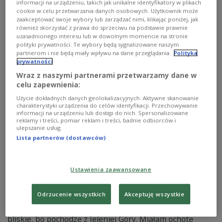
informacji na urządzeniu, takich jak unikalne identyfikatory w plikach
tygodniu odwiedzamy Srebrną Górę.
cookie w celu przetwarzania danych osobowych. Użytkownik może
zaakceptować swoje wybory lub zarządzać nimi, klikając poniżej, jak
Zobacz więcej na temat:
turystyka
również skorzystać z prawa do sprzeciwu na podstawie prawnie
uzasadnionego interesu lub w dowolnym momencie na stronie
polityki prywatności. Te wybory będą sygnalizowane naszym
partnerom i nie będą miały wpływu na dane przeglądania.
Polityka
prywatności
Wraz z naszymi partnerami przetwarzamy dane w
celu zapewnienia:
Użycie dokładnych danych geolokalizacyjnych. Aktywne skanowanie
charakterystyki urządzenia do celów identyfikacji. Przechowywanie
informacji na urządzeniu lub dostęp do nich. Spersonalizowane
reklamy i treści, pomiar reklam i treści, badnie odbiorców i
ulepszanie usług.
Lista partnerów (dostawców)
Na sudeckich szlakach - maliny,
mikroklimat i zebry
Ustawienia zaawansowane
Naszym przewodnikiem po Sudetach Zachodnich jest
Małgorzata Smolińska, która w lipcu z
Odrzucenie wszystkich
Akceptuję wszystkie
dwunastokilogramowym plecakiem, samotnie
przemierzyła tam ponad 120 kilometrów. - Sudety są mi
bliskie, bo pochodzę z Jeleniej Góry. Miałam ochotę