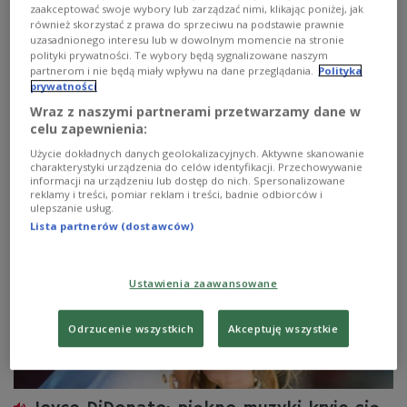
wykonaniu najlepszych stołecznych teatrów, oper i
zaakceptować swoje wybory lub zarządzać nimi, klikając poniżej, jak
orkiestr, a wśród nich Orkiestry Polskiego Radia w
również skorzystać z prawa do sprzeciwu na podstawie prawnie
Warszawie. 19 czerwca wystartuje nowy, plenerowy
uzasadnionego interesu lub w dowolnym momencie na stronie
festiwal muzyczny w stolicy - Centralny Plac Muzyki. "To
polityki prywatności. Te wybory będą sygnalizowane naszym
wydarzenie, jakiego w Warszawie nie było" -
partnerom i nie będą miały wpływu na dane przeglądania.
Polityka
prywatności
zapowiadają organizatorzy. Wśród nazwisk ogłoszonych
w programie znaleźli się m.in.: pianiści Lang Lang i Kate
Wraz z naszymi partnerami przetwarzamy dane w
Liu oraz sopranistka Joyce DiDonato.
celu zapewnienia:
Zobacz więcej na temat:
muzyka klasyczna
Dwójka
Użycie dokładnych danych geolokalizacyjnych. Aktywne skanowanie
Jakub Kukla
Orkiestra Polskiego Radia w Warszawie
charakterystyki urządzenia do celów identyfikacji. Przechowywanie
Lang Lang
Kate Liu
Roman Osadnik
Warszawa
KULTURA
informacji na urządzeniu lub dostęp do nich. Spersonalizowane
reklamy i treści, pomiar reklam i treści, badnie odbiorców i
ulepszanie usług.
Lista partnerów (dostawców)
Ustawienia zaawansowane
Odrzucenie wszystkich
Akceptuję wszystkie