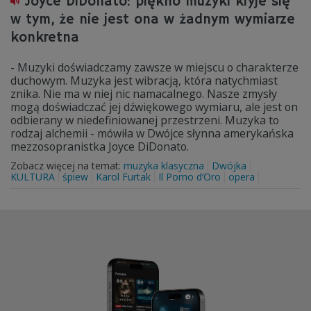
Joyce DiDonato: piękno muzyki kryje się
w tym, że nie jest ona w żadnym wymiarze
konkretna
- Muzyki doświadczamy zawsze w miejscu o charakterze
duchowym. Muzyka jest wibracją, która natychmiast
znika. Nie ma w niej nic namacalnego. Nasze zmysły
mogą doświadczać jej dźwiękowego wymiaru, ale jest on
odbierany w niedefiniowanej przestrzeni. Muzyka to
rodzaj alchemii - mówiła w Dwójce słynna amerykańska
mezzosopranistka Joyce DiDonato.
Zobacz więcej na temat:
muzyka klasyczna
Dwójka
KULTURA
śpiew
Karol Furtak
Il Pomo d’Oro
opera