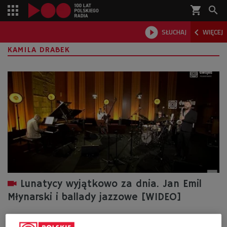
shopping_cart



SŁUCHAJ
WIĘCEJ

KAMILA DRABEK
Lunatycy wyjątkowo za dnia. Jan Emil
Młynarski i ballady jazzowe [WIDEO]
To był koncert pełen pięknych jazzowych ballad! W