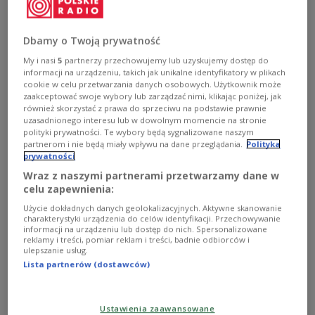
ramach cyklu Jazz.PL na scenie Dwójki wystąpili
Lunatycy. Jan Emil Młynarski, wspólnie z zaproszonymi
gośćmi zaprezentował swoje interpretacje dobrze
Dbamy o Twoją prywatność
znanych standardów. Zapraszamy do zapoznania się z
zapisem koncertu!
My i nasi
5
partnerzy przechowujemy lub uzyskujemy dostęp do
informacji na urządzeniu, takich jak unikalne identyfikatory w plikach
Zobacz więcej na temat:
Jan Młynarski
Jazz
Roch Siciński
cookie w celu przetwarzania danych osobowych. Użytkownik może
koncert
Gaba Kulka
Mateusz Smoczyński
Dwójka
zaakceptować swoje wybory lub zarządzać nimi, klikając poniżej, jak
również skorzystać z prawa do sprzeciwu na podstawie prawnie
uzasadnionego interesu lub w dowolnym momencie na stronie
polityki prywatności. Te wybory będą sygnalizowane naszym
partnerom i nie będą miały wpływu na dane przeglądania.
Polityka
prywatności
Wraz z naszymi partnerami przetwarzamy dane w
celu zapewnienia:
Użycie dokładnych danych geolokalizacyjnych. Aktywne skanowanie
charakterystyki urządzenia do celów identyfikacji. Przechowywanie
informacji na urządzeniu lub dostęp do nich. Spersonalizowane
reklamy i treści, pomiar reklam i treści, badnie odbiorców i
ulepszanie usług.
Jazzowa audycja specjalna. Sześcioro
Lista partnerów (dostawców)
muzyków, trzy duety [ZOBACZ WIDEO]
Ustawienia zaawansowane
Jerzy Małek, Kamila Drabek, Mateusz Smoczyński,