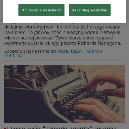
Richarda Flanagana
Odrzucenie wszystkich
Akceptuję wszystkie
Troje rodzeństwa robi wszystko, by utrzymać przy życiu
swoją 86-letnią, umierającą w szpitalu matkę. Robi to,
dodajmy, wbrew jej woli, bo kobieta jest przygotowana
na śmierć. To główny, choć niejedyny, wątek niezwykle
wieloznacznej powieści "Żywe morze snów na jawie"
wybitnego australijskiego pisarza Richarda Flanagana.
Zobacz więcej na temat:
literatura
książki
Australia
KULTURA