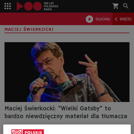
shopping_cart



SŁUCHAJ
WIĘCEJ

MACIEJ ŚWIERKOCKI
Maciej Świerkocki: "Wielki Gatsby" to
bardzo niewdzięczny materiał dla tłumacza
- Mija sto lat od wydania książki. Jest ona nieustannie