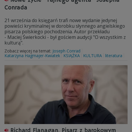
Nowe życie "Tajnego agenta" Josepha
Conrada
21 września do księgarń trafi nowe wydanie jedynej
powieści kryminalnej w dorobku słynnego angielskiego
pisarza polskiego pochodzenia. Autor przekładu
- Maciej Świerkocki - był gościem audycji "O wszystkim z
kulturą".
Zobacz więcej na temat:
Joseph Conrad
Katarzyna Hagmajer-Kwiatek
KSIĄŻKA
KULTURA
literatura
Richard Flanagan. Pisarz z barokowym