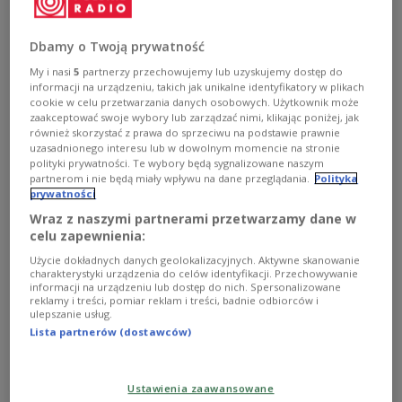
wznawiana na całym świecie, badana i aktualna z
rozmaitych powodów. Jak już wielokrotnie wspominałem,
podejmując się na nowo przekładów nigdy z nikim
Dbamy o Twoją prywatność
się nie ścigam, a moim celem nie jest "poprawianie"
tego, co zrobili wcześniej moi koledzy czy koleżanki -
My i nasi
5
partnerzy przechowujemy lub uzyskujemy dostęp do
mówił w Dwójce Maciej Świerkocki, autor nowego
informacji na urządzeniu, takich jak unikalne identyfikatory w plikach
cookie w celu przetwarzania danych osobowych. Użytkownik może
przekładu "Wielkiego Gatsby'ego" Francisa Scotta
zaakceptować swoje wybory lub zarządzać nimi, klikając poniżej, jak
Fitzgeralda.
również skorzystać z prawa do sprzeciwu na podstawie prawnie
Zobacz więcej na temat:
tłumaczenie
Dwójka
literatura
uzasadnionego interesu lub w dowolnym momencie na stronie
Katarzyna Hagmajer-Kwiatek
KULTURA
tłumacz
polityki prywatności. Te wybory będą sygnalizowane naszym
partnerom i nie będą miały wpływu na dane przeglądania.
Polityka
prywatności
Wraz z naszymi partnerami przetwarzamy dane w
celu zapewnienia:
Użycie dokładnych danych geolokalizacyjnych. Aktywne skanowanie
charakterystyki urządzenia do celów identyfikacji. Przechowywanie
informacji na urządzeniu lub dostęp do nich. Spersonalizowane
reklamy i treści, pomiar reklam i treści, badnie odbiorców i
ulepszanie usług.
Lista partnerów (dostawców)
Wielowątkowa diagnoza współczesności
Ustawienia zaawansowane