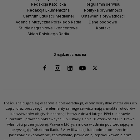
Redakcja Katolicka
Regulamin serwisu
Redakcja Ekumeniczna
Polityka prywatności
Centrum Edukacji Medialnej
Ustawienia prywatności
Agencja Muzyczna Polskiego Radia
Dane osobowe
Studia nagraniowe i koncertowe
Kontakt
Sklep Polskiego Radia
Znajdziesz nas na
Treści, znajdujące się w serwisie polskieradio.pl, w tym wszystkie materiały i ich
części oraz poszczególne elementy samego serwisu mają charakter utworów
lub wytworów objętych ochroną Ustawy z dnia 4 lutego 1994 r. o prawie
autorskim i prawach pokrewnych lub Ustawy z dnia 30 czerwca 2000 r. Prawo
własności przemysłowej. Prawa o których mowa w zdaniu poprzedzającym
przysługują Polskiemu Radiu S.A. w likwidacji lub podmiotom trzecim.
Jakiekolwiek kopiowanie, zapisywanie, powielanie, reprodukowanie oraz