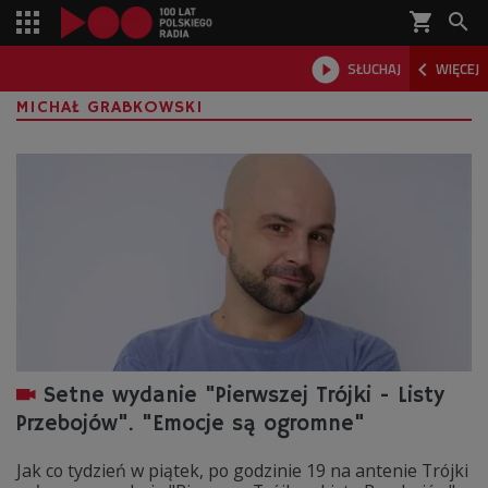
shopping_cart



SŁUCHAJ
WIĘCEJ

MICHAŁ GRABKOWSKI
Setne wydanie "Pierwszej Trójki - Listy
Przebojów". "Emocje są ogromne"
Jak co tydzień w piątek, po godzinie 19 na antenie Trójki