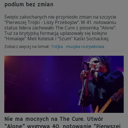
podium bez zmian
Święto zakochanych nie przyniosło zmian na szczycie
"Pierwszej Trójki - Listy Przebojów". W 41. notowaniu
status lidera zachowało The Cure z piosenką "Alone".
Tuż za brytyjską formacją uplasowały się kolejno
"Himalaje" Meli Koteluk i "Szum" Kaśki Sochackiej.
Zobacz więcej na temat:
Trójka
muzyka rozrywkowa
Nie ma mocnych na The Cure. Utwór
"Alone" wygrywa 40. notowanie "Pierwszej