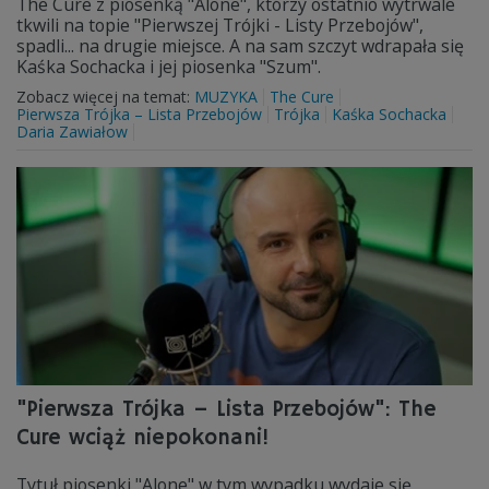
The Cure z piosenką "Alone", którzy ostatnio wytrwale
tkwili na topie "Pierwszej Trójki - Listy Przebojów",
spadli... na drugie miejsce. A na sam szczyt wdrapała się
Kaśka Sochacka i jej piosenka "Szum".
Zobacz więcej na temat:
MUZYKA
The Cure
Pierwsza Trójka – Lista Przebojów
Trójka
Kaśka Sochacka
Daria Zawiałow
"Pierwsza Trójka – Lista Przebojów": The
Cure wciąż niepokonani!
Tytuł piosenki "Alone" w tym wypadku wydaje się