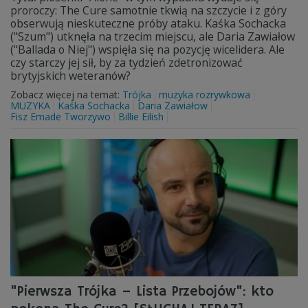
proroczy: The Cure samotnie tkwią na szczycie i z góry
obserwują nieskuteczne próby ataku. Kaśka Sochacka
("Szum") utknęła na trzecim miejscu, ale Daria Zawiałow
("Ballada o Niej") wspięła się na pozycję wicelidera. Ale
czy starczy jej sił, by za tydzień zdetronizować
brytyjskich weteranów?
Zobacz więcej na temat:
Trójka
muzyka rozrywkowa
MUZYKA
Kaśka Sochacka
Daria Zawiałow
Fisz Emade Tworzywo
Billie Eilish
"Pierwsza Trójka – Lista Przebojów": kto