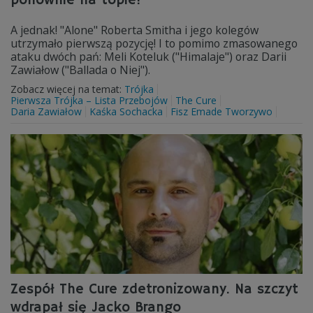
ponownie na topie!
A jednak! "Alone" Roberta Smitha i jego kolegów
utrzymało pierwszą pozycję! I to pomimo zmasowanego
ataku dwóch pań: Meli Koteluk ("Himalaje") oraz Darii
Zawiałow ("Ballada o Niej").
Zobacz więcej na temat:
Trójka
Pierwsza Trójka – Lista Przebojów
The Cure
Daria Zawiałow
Kaśka Sochacka
Fisz Emade Tworzywo
Zespół The Cure zdetronizowany. Na szczyt
wdrapał się Jacko Brango