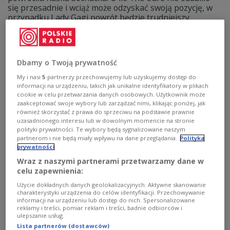
się przesadnie i wciąż może odzyskać swoją pozycję, w
przypadku Lady Gagi powrót będzie trudniejszy.
Zobacz więcej na temat:
Trójka
muzyka rozrywkowa
The Cure
Pierwsza Trójka – Lista Przebojów
lady gaga
Kaśka Sochacka
Dbamy o Twoją prywatność
My i nasi
5
partnerzy przechowujemy lub uzyskujemy dostęp do
informacji na urządzeniu, takich jak unikalne identyfikatory w plikach
cookie w celu przetwarzania danych osobowych. Użytkownik może
zaakceptować swoje wybory lub zarządzać nimi, klikając poniżej, jak
również skorzystać z prawa do sprzeciwu na podstawie prawnie
uzasadnionego interesu lub w dowolnym momencie na stronie
polityki prywatności. Te wybory będą sygnalizowane naszym
partnerom i nie będą miały wpływu na dane przeglądania.
Polityka
prywatności
Wraz z naszymi partnerami przetwarzamy dane w
celu zapewnienia:
"Pierwsza Trójka - Lista Przebojów": The
Użycie dokładnych danych geolokalizacyjnych. Aktywne skanowanie
Cure, Lady Gaga, a może niespodzianka?
charakterystyki urządzenia do celów identyfikacji. Przechowywanie
informacji na urządzeniu lub dostęp do nich. Spersonalizowane
reklamy i treści, pomiar reklam i treści, badnie odbiorców i
The Cure i piosenka "Alone" to hegemon "Pierwszej
ulepszanie usług.
Trójki - Listy Przebojów" i lider ostatniego notowania.
Lista partnerów (dostawców)