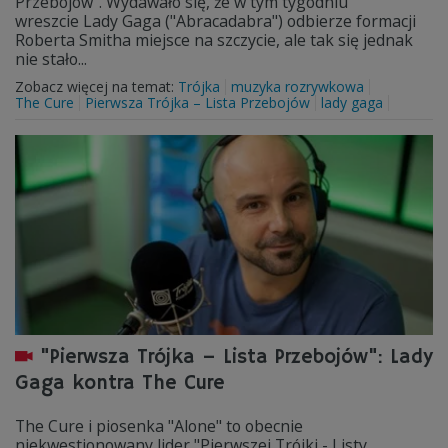
Przebojów". Wydawało się, że w tym tygodniu
wreszcie Lady Gaga ("Abracadabra") odbierze formacji
Roberta Smitha miejsce na szczycie, ale tak się jednak
nie stało...
Zobacz więcej na temat:
Trójka
muzyka rozrywkowa
The Cure
Pierwsza Trójka – Lista Przebojów
lady gaga
"Pierwsza Trójka – Lista Przebojów": Lady
Gaga kontra The Cure
The Cure i piosenka "Alone" to obecnie
niekwestionowany lider "Pierwszej Trójki - Listy