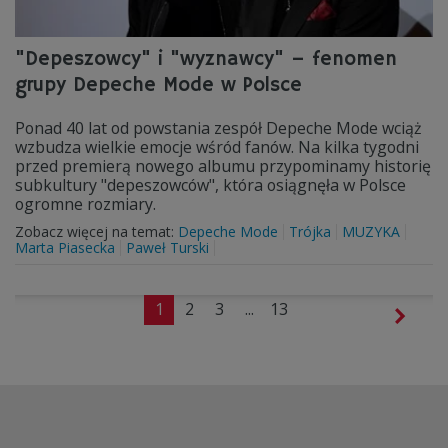
"Depeszowcy" i "wyznawcy" – fenomen
grupy Depeche Mode w Polsce
Ponad 40 lat od powstania zespół Depeche Mode wciąż
wzbudza wielkie emocje wśród fanów. Na kilka tygodni
przed premierą nowego albumu przypominamy historię
subkultury "depeszowców", która osiągnęła w Polsce
ogromne rozmiary.
Zobacz więcej na temat:
Depeche Mode
Trójka
MUZYKA
Marta Piasecka
Paweł Turski
1
2
3
...
13