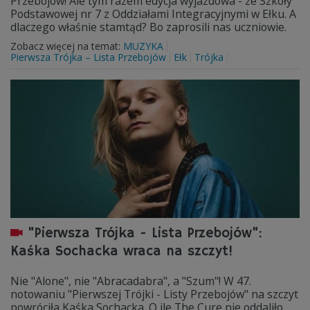
Przebojów! Ale tym razem edycja wyjazdowa - ze Szkoły
Podstawowej nr 7 z Oddziałami Integracyjnymi w Ełku. A
dlaczego właśnie stamtąd? Bo zaprosili nas uczniowie.
Zobacz więcej na temat:
MUZYKA
Pierwsza Trójka – Lista Przebojów
Ełk
Trójka
"Pierwsza Trójka - Lista Przebojów":
Kaśka Sochacka wraca na szczyt!
Nie "Alone", nie "Abracadabra", a "Szum"! W 47.
notowaniu "Pierwszej Trójki - Listy Przebojów" na szczyt
powróciła Kaśka Sochacka. O ile The Cure nie oddaliło