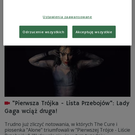
Czy w końcu komuś uda się zrzucić z tronu kapelę
Roberta Smitha? Może będzie to wiceliderka ostatniego
zestawienia - Lady Gaga i jej piosenka "Abracadabra"?
Ustawienia zaawansowane
Zobacz więcej na temat:
Trójka
muzyka rozrywkowa
The Cure
Pierwsza Trójka – Lista Przebojów
lady gaga
Odrzucenie wszystkich
Akceptuję wszystkie
"Pierwsza Trójka - Lista Przebojów": Lady
Gaga wciąż druga!
Trudno już zliczyć notowania, w których The Cure i
piosenka "Alone" triumfowali w "Pierwszej Trójce - Liście