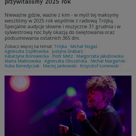
przywitaliśmy 2025 rok
Nieważne gdzie, ważne z kim - w myśl tej maksymy
weszliśmy w 2025 rok wspólnie z radiową Trójką.
Specjalne audycje słowne i muzyczne 31 grudnia i w
sylwestrową noc były okazją do świętowania oraz
podsumowania ostatnich 365 dni.
Zobacz więcej na temat:
Trójka
Michał Nogaś
Agnieszka Szydłowska
Justyna Grabarz
Katarzyna Borowiecka
Piotr Metz
Małgorzata Jakubowska
Marta Malinowska
Agnieszka Obszańska
Michał Margański
Kuba Benedyczak
Maciej Jankowski
Krzysztof Łoniewski