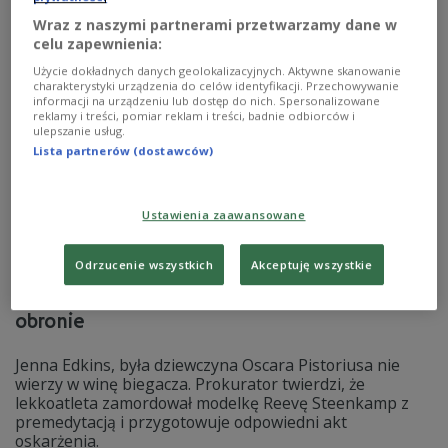
Wraz z naszymi partnerami przetwarzamy dane w
Zobacz więcej na temat:
igrzyska olimpijskie
Jamajka
modelki
Oscar Pistorius
Pekin
RPA
celu zapewnienia:
Użycie dokładnych danych geolokalizacyjnych. Aktywne skanowanie
charakterystyki urządzenia do celów identyfikacji. Przechowywanie
informacji na urządzeniu lub dostęp do nich. Spersonalizowane
reklamy i treści, pomiar reklam i treści, badnie odbiorców i
ulepszanie usług.
Lista partnerów (dostawców)
Ustawienia zaawansowane
Odrzucenie wszystkich
Akceptuję wszystkie
Była dziewczyna Pistoriusa stanęła w jego
obronie
Jenna Edkins, była dziewczyna Oscara Pistoriusa nie
wierzy w winę biegacza. Prokurator twierdzi, że
lekkoatleta zamordował modelkę Reevę Steenkamp z
premedytacją i przygotowuje odpowiedni akt
oskarżenia.