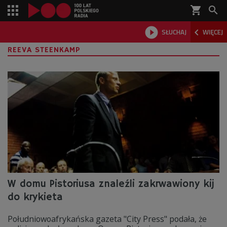
shopping_cart



SŁUCHAJ
WIĘCEJ

REEVA STEENKAMP
W domu Pistoriusa znaleźli zakrwawiony kij
do krykieta
Południowoafrykańska gazeta "City Press" podała, że