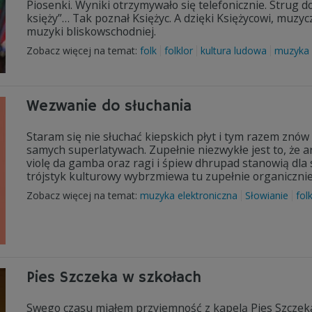
Piosenki. Wyniki otrzymywało się telefonicznie. Strug d
księży”… Tak poznał Księżyc. A dzięki Księżycowi, muzy
muzyki bliskowschodniej.
Zobacz więcej na temat:
folk
folklor
kultura ludowa
muzyka
Wezwanie do słuchania
Staram się nie słuchać kiepskich płyt i tym razem znów 
samych superlatywach. Zupełnie niezwykłe jest to, że ar
violę da gamba oraz ragi i śpiew dhrupad stanowią dla s
trójstyk kulturowy wybrzmiewa tu zupełnie organicznie
Zobacz więcej na temat:
muzyka elektroniczna
Słowianie
fol
Pies Szczeka w szkołach
Swego czasu miałem przyjemność z kapelą Pies Szczeka 