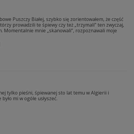
owe Puszczy Białej, szybko się zorientowałem, że część
rzy prowadzili te śpiewy czy też „trzymali” ten zwyczaj,
łem. Momentalnie mnie „skanowali”, rozpoznawali moje
 tylko pieśni, śpiewanej sto lat temu w Algierii i
 było mi w ogóle usłyszeć.