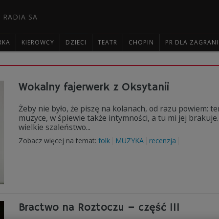
 RADIA SA
RKA
KIEROWCY
DZIECI
TEATR
CHOPIN
PR DLA ZAGRAN

Wokalny fajerwerk z Oksytanii
Żeby nie było, że piszę na kolanach, od razu powiem: t
muzyce, w śpiewie także intymności, a tu mi jej brakuje.
wielkie szaleństwo...
Zobacz więcej na temat:
folk
MUZYKA
recenzja
Bractwo na Roztoczu – część III