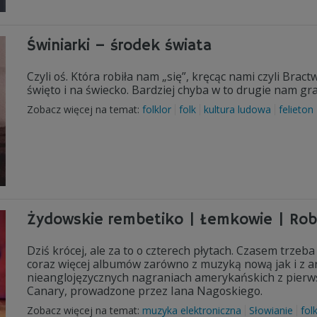
Świniarki – środek świata
Czyli oś. Która robiła nam „się”, kręcąc nami czyli Bra
święto i na świecko. Bardziej chyba w to drugie nam gra
Zobacz więcej na temat:
folklor
folk
kultura ludowa
felieton
Żydowskie rembetiko | Łemkowie | Rober
Dziś krócej, ale za to o czterech płytach. Czasem trze
coraz więcej albumów zarówno z muzyką nową jak i z ar
nieanglojęzycznych nagraniach amerykańskich z pierws
Canary, prowadzone przez Iana Nagoskiego.
Zobacz więcej na temat:
muzyka elektroniczna
Słowianie
fol