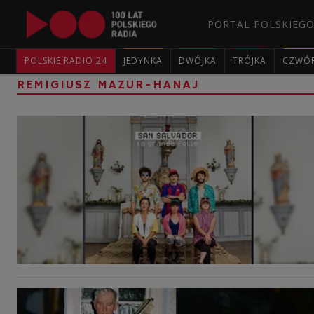
PORTAL POLSKIEGO
POLSKIE RADIO 24
JEDYNKA
DWÓJKA
TRÓJKA
CZWÓ
REMIGIUSZ MAZUR-HANAJ