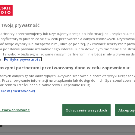
Pisałem wcześniej odkrywaniu z Bractwem Ubogich Rozto
etnomuzyczny. Wprawdzie byliśmy chyba jedynymi jego 
regionu zaczęła istnieć realnie. Warto przypomnieć, że
 Twoją prywatność
Zobacz więcej na temat:
folklor
folk
kultura ludowa
felieton
artnerzy przechowujemy lub uzyskujemy dostęp do informacji na urządzeniu, taki
entyfikatory w plikach cookie w celu przetwarzania danych osobowych. Użytkown
ć swoje wybory lub zarządzać nimi, klikając poniżej, jak również skorzystać z pra
na podstawie prawnie uzasadnionego interesu lub w dowolnym momencie na stroni
i. Te wybory będą sygnalizowane naszym partnerom i nie będą miały wpływu na d
a.
Polityka prywatności
Śpiew - Hâfız Âşir | Samuel David
aszymi partnerami przetwarzamy dane w celu zapewnienia:
adnych danych geolokalizacyjnych. Aktywne skanowanie charakterystyki urządzen
Dzisiaj uczta dla miłośników śpiewu tradycyjnego dzię
ji. Przechowywanie informacji na urządzeniu lub dostęp do nich. Spersonalizowane
iar reklam i treści, badnie odbiorców i ulepszanie usług.
Canary Record, prowadzonej przez Iana Nagoskiego.
tnerów (dostawców)
Zobacz więcej na temat:
folk
a zaawansowane
Odrzucenie wszystkich
Akceptuj