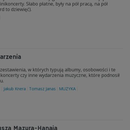
koncerty. Słabo płatne, były na pół pracą, na pół
d to dziewięć).
darzenia
zestawienia, w których typują albumy, osobowości i te
e koncerty czy inne wydarzenia muzyczne, które podnosił
u.
a
Jakub Knera
Tomasz Janas
MUZYKA
iusza Mazura-Hanaja