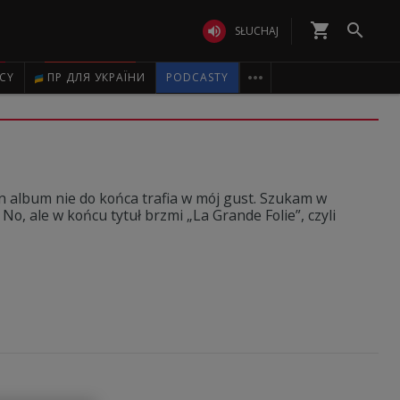
shopping_cart


SŁUCHAJ

ICY
ПР ДЛЯ УКРАЇНИ
PODCASTY
en album nie do końca trafia w mój gust. Szukam w
 No, ale w końcu tytuł brzmi „La Grande Folie”, czyli