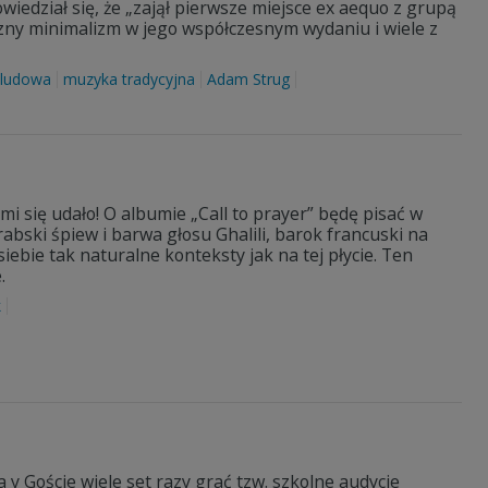
owiedział się, że „zajął pierwsze miejsce ex aequo z grupą
czny minimalizm w jego współczesnym wydaniu i wiele z
 ludowa
muzyka tradycyjna
Adam Strug
mi się udało! O albumie „Call to prayer” będę pisać w
abski śpiew i barwa głosu Ghalili, barok francuski na
iebie tak naturalne konteksty jak na tej płycie. Ten
.
k
y Goście wiele set razy grać tzw. szkolne audycje