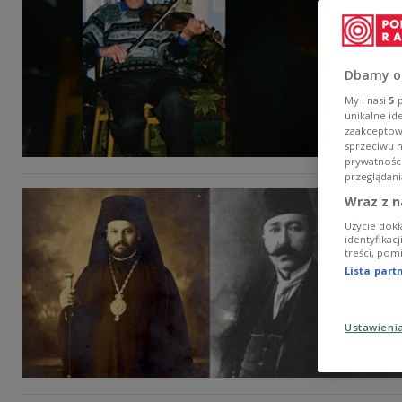
Dbamy o
My i nasi
5
p
unikalne id
zaakceptowa
sprzeciwu 
prywatnośc
przeglądani
Wraz z n
Użycie dokł
identyfikac
treści, pom
Lista par
Ustawieni