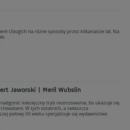
ctwem Ubogich na różne sposoby przez kilkanaście lat. Na
ło.
t Jaworski | Meril Wubslin
ba nadgonić miesięczny tryb recenzowania, bo ukazuje się
chiwaliami. W tych ostatnich, a zwłaszcza
zej połowy XX wieku specjalizuje się wydawnictwo
k