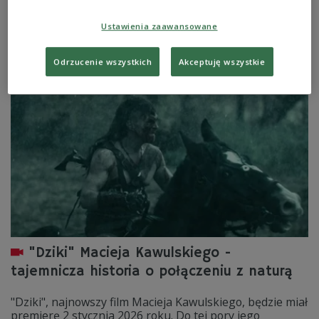
Ryszard Jaźwiński i jego goście zaproszą na niektóre
premiery polskich filmów, które nas czekają w roku
Ustawienia zaawansowane
2026.
Zobacz więcej na temat:
KULTURA
FILM
kino
film polski
Marta Nieradkiewicz
Marieta Żukowska
Ryszard Jaźwiński
Odrzucenie wszystkich
Akceptuję wszystkie
Anna Jadowska
Łukasz Karwowski
Trójka
"Dziki" Macieja Kawulskiego -
tajemnicza historia o połączeniu z naturą
"Dziki", najnowszy film Macieja Kawulskiego, będzie miał
premierę 2 stycznia 2026 roku. Do tej pory jego