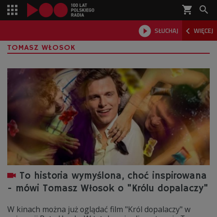
shopping_cart



SŁUCHAJ
WIĘCEJ

TOMASZ WŁOSOK
To historia wymyślona, choć inspirowana
- mówi Tomasz Włosok o "Królu dopalaczy"
W kinach można już oglądać film "Król dopalaczy" w