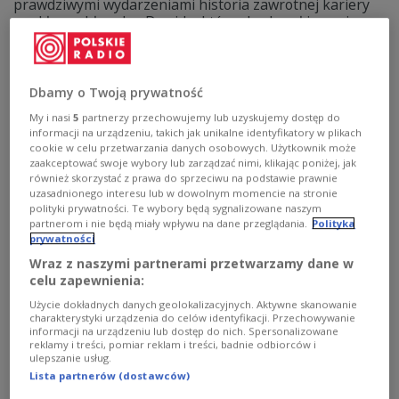
prawdziwymi wydarzeniami historia zawrotnej kariery
zwykłego chłopaka, Dawida, który zbudował imperium
legalnych narkotyków i z dnia na dzień został
milionerem. Film od piątku w kinach.
Zobacz więcej na temat:
FILM
kino
KULTURA
Dbamy o Twoją prywatność
My i nasi
5
partnerzy przechowujemy lub uzyskujemy dostęp do
informacji na urządzeniu, takich jak unikalne identyfikatory w plikach
cookie w celu przetwarzania danych osobowych. Użytkownik może
zaakceptować swoje wybory lub zarządzać nimi, klikając poniżej, jak
również skorzystać z prawa do sprzeciwu na podstawie prawnie
uzasadnionego interesu lub w dowolnym momencie na stronie
polityki prywatności. Te wybory będą sygnalizowane naszym
partnerom i nie będą miały wpływu na dane przeglądania.
Polityka
prywatności
Wraz z naszymi partnerami przetwarzamy dane w
celu zapewnienia:
Jakie polskie premiery filmowe czekają
Użycie dokładnych danych geolokalizacyjnych. Aktywne skanowanie
charakterystyki urządzenia do celów identyfikacji. Przechowywanie
nas w nowym 2026 roku?
informacji na urządzeniu lub dostęp do nich. Spersonalizowane
reklamy i treści, pomiar reklam i treści, badnie odbiorców i
ulepszanie usług.
Nowy rok, nowe oczekiwania i zapowiedzi - także w
Lista partnerów (dostawców)
rodzimej kinematografii. W audycji "Trójkowo, Filmowo"