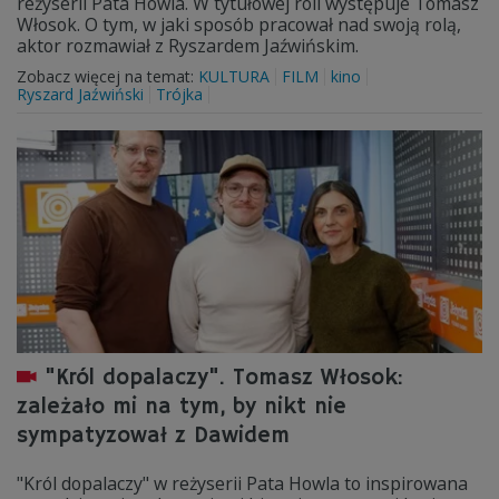
reżyserii Pata Howla. W tytułowej roli występuje Tomasz
Włosok. O tym, w jaki sposób pracował nad swoją rolą,
aktor rozmawiał z Ryszardem Jaźwińskim.
Zobacz więcej na temat:
KULTURA
FILM
kino
Ryszard Jaźwiński
Trójka
"Król dopalaczy". Tomasz Włosok:
zależało mi na tym, by nikt nie
sympatyzował z Dawidem
"Król dopalaczy" w reżyserii Pata Howla to inspirowana