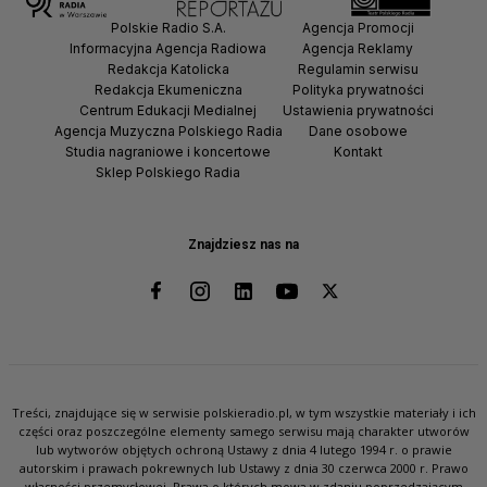
Polskie Radio S.A.
Agencja Promocji
Informacyjna Agencja Radiowa
Agencja Reklamy
Redakcja Katolicka
Regulamin serwisu
Redakcja Ekumeniczna
Polityka prywatności
Centrum Edukacji Medialnej
Ustawienia prywatności
Agencja Muzyczna Polskiego Radia
Dane osobowe
Studia nagraniowe i koncertowe
Kontakt
Sklep Polskiego Radia
Znajdziesz nas na
Treści, znajdujące się w serwisie polskieradio.pl, w tym wszystkie materiały i ich
części oraz poszczególne elementy samego serwisu mają charakter utworów
lub wytworów objętych ochroną Ustawy z dnia 4 lutego 1994 r. o prawie
autorskim i prawach pokrewnych lub Ustawy z dnia 30 czerwca 2000 r. Prawo
własności przemysłowej. Prawa o których mowa w zdaniu poprzedzającym