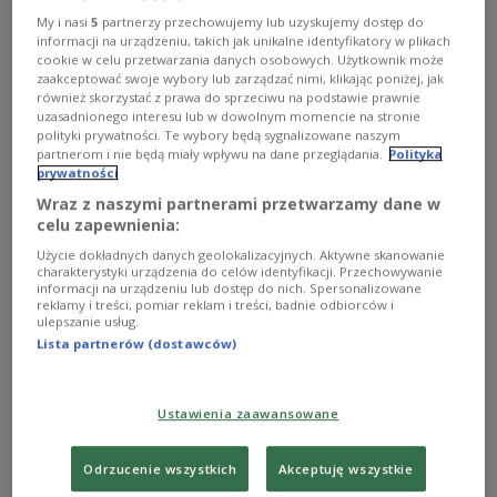
Inscenizacja "Ani z Zielonego Wzgórza" na Novej Scenie
My i nasi
5
partnerzy przechowujemy lub uzyskujemy dostęp do
Teatru Muzycznego ROMA – ze scenariuszem, tekstami
informacji na urządzeniu, takich jak unikalne identyfikatory w plikach
piosenek i w reżyserii Cezarego Domagały – nawiązuje
cookie w celu przetwarzania danych osobowych. Użytkownik może
do epoki, w której toczy się akcja książki Lucy Maud
zaakceptować swoje wybory lub zarządzać nimi, klikając poniżej, jak
Montgomery, ale jednocześnie operuje współczesną
również skorzystać z prawa do sprzeciwu na podstawie prawnie
stylistyką, m.in. jeśli chodzi choćby o takie elementy jak
uzasadnionego interesu lub w dowolnym momencie na stronie
gra aktorska, język, a przede wszystkim muzyka Jakuba
polityki prywatności. Te wybory będą sygnalizowane naszym
partnerom i nie będą miały wpływu na dane przeglądania.
Polityka
Lubowicza.
prywatności
Zobacz więcej na temat:
Teatr Muzyczny Roma
Wraz z naszymi partnerami przetwarzamy dane w
Ula Kaczyńska
celu zapewnienia:
Użycie dokładnych danych geolokalizacyjnych. Aktywne skanowanie
charakterystyki urządzenia do celów identyfikacji. Przechowywanie
informacji na urządzeniu lub dostęp do nich. Spersonalizowane
reklamy i treści, pomiar reklam i treści, badnie odbiorców i
ulepszanie usług.
Lista partnerów (dostawców)
Ustawienia zaawansowane
Odrzucenie wszystkich
Akceptuję wszystkie
Takiej "Ani z Zielonego Wzgórza" jeszcze