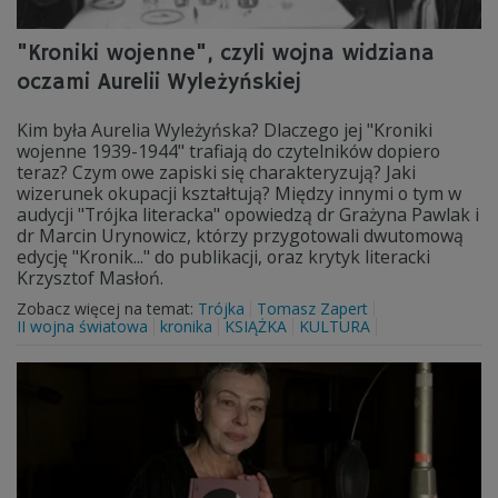
"Kroniki wojenne", czyli wojna widziana
oczami Aurelii Wyleżyńskiej
Kim była Aurelia Wyleżyńska? Dlaczego jej "Kroniki
wojenne 1939-1944" trafiają do czytelników dopiero
teraz? Czym owe zapiski się charakteryzują? Jaki
wizerunek okupacji kształtują? Między innymi o tym w
audycji "Trójka literacka" opowiedzą dr Grażyna Pawlak i
dr Marcin Urynowicz, którzy przygotowali dwutomową
edycję "Kronik..." do publikacji, oraz krytyk literacki
Krzysztof Masłoń.
Zobacz więcej na temat:
Trójka
Tomasz Zapert
II wojna światowa
kronika
KSIĄŻKA
KULTURA