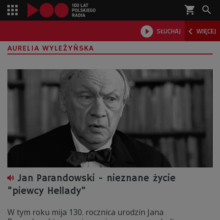
shopping_cart



SŁUCHAJ
WIĘCEJ

AURELIA WYLEŻYŃSKA
Jan Parandowski - nieznane życie
"piewcy Hellady"
W tym roku mija 130. rocznica urodzin Jana