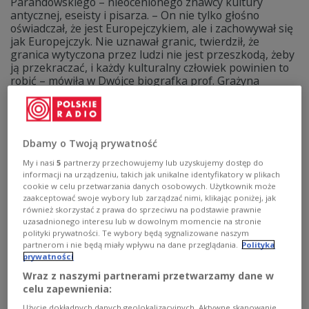
Parandowskiego – nieocenionego znawcy kultury
antycznej, eseisty i pisarza. – On nie tylko głośno
oświadczał, że jest Europejczykiem, ale i zachowywał się
jak Europejczyk. Nie uznawał granic, twierdził, że
granica wytyczona przez ludzi nie jest przeszkodą, żeby
ją przekraczać, i każdy kulturalny człowiek powinien to
robić – mówiła w Dwójce biografka prof. Grażyna
Pawlak.
Zobacz więcej na temat:
literatura
Dorota Gacek
Jan Parandowski
KULTURA
kultura antyczna
PEN Club
Dwójka
Zobacz także
Dbamy o Twoją prywatność
My i nasi
5
partnerzy przechowujemy lub uzyskujemy dostęp do
informacji na urządzeniu, takich jak unikalne identyfikatory w plikach
cookie w celu przetwarzania danych osobowych. Użytkownik może
zaakceptować swoje wybory lub zarządzać nimi, klikając poniżej, jak
również skorzystać z prawa do sprzeciwu na podstawie prawnie
uzasadnionego interesu lub w dowolnym momencie na stronie
polityki prywatności. Te wybory będą sygnalizowane naszym
partnerom i nie będą miały wpływu na dane przeglądania.
Polityka
prywatności
Wraz z naszymi partnerami przetwarzamy dane w
celu zapewnienia:
Użycie dokładnych danych geolokalizacyjnych. Aktywne skanowanie