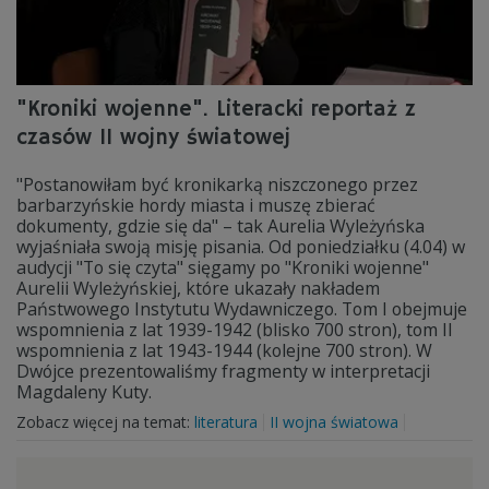
"Kroniki wojenne". Literacki reportaż z
czasów II wojny światowej
"Postanowiłam być kronikarką niszczonego przez
barbarzyńskie hordy miasta i muszę zbierać
dokumenty, gdzie się da" – tak Aurelia Wyleżyńska
wyjaśniała swoją misję pisania. Od poniedziałku (4.04) w
audycji "To się czyta" sięgamy po "Kroniki wojenne"
Aurelii Wyleżyńskiej, które ukazały nakładem
Państwowego Instytutu Wydawniczego. Tom I obejmuje
wspomnienia z lat 1939-1942 (blisko 700 stron), tom II
wspomnienia z lat 1943-1944 (kolejne 700 stron). W
Dwójce prezentowaliśmy fragmenty w interpretacji
Magdaleny Kuty.
Zobacz więcej na temat:
literatura
II wojna światowa