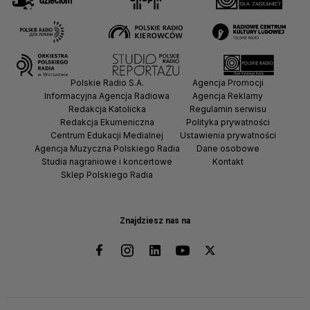
Polskie Radio S.A.
Agencja Promocji
Informacyjna Agencja Radiowa
Agencja Reklamy
Redakcja Katolicka
Regulamin serwisu
Redakcja Ekumeniczna
Polityka prywatności
Centrum Edukacji Medialnej
Ustawienia prywatności
Agencja Muzyczna Polskiego Radia
Dane osobowe
Studia nagraniowe i koncertowe
Kontakt
Sklep Polskiego Radia
Znajdziesz nas na