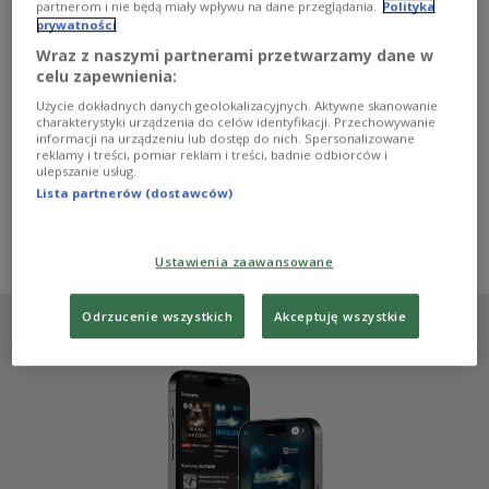
czytelniczych serc?" - to hasło pierwszej debaty, która
partnerom i nie będą miały wpływu na dane przeglądania.
Polityka
odbyła się w Czwórce. Uczestniczące w niej autorki i
prywatności
autor opowiadali o swoich powieściowych debiutach, a
Wraz z naszymi partnerami przetwarzamy dane w
ekspertki i publiczność zastanawiali się, jaki wpływ na
celu zapewnienia:
życie nastoletnich czytelniczek(-ków) ma literatura
młodzieżowa.
Użycie dokładnych danych geolokalizacyjnych. Aktywne skanowanie
charakterystyki urządzenia do celów identyfikacji. Przechowywanie
Zobacz więcej na temat:
Czwórka
literatura
KSIĄŻKA
informacji na urządzeniu lub dostęp do nich. Spersonalizowane
young adult
powieść
nastolatki
młodzież
reklamy i treści, pomiar reklam i treści, badnie odbiorców i
Justyna Dżbik-Kluge
Jakub Jamrozek
Zofia Zasacka
ulepszanie usług.
Kamila Drężęk
Magdalena Pioruńska
Katarzyna Barlińska
Lista partnerów (dostawców)
Marta Łabęcka
Angelika Łabuda
Monika Marszałek
FortunateEM
Weronika Marczak
Monika Rutka
Natalia Fromuth
Łukasz Damaziak
psychologia
Ustawienia zaawansowane
Odrzucenie wszystkich
Akceptuję wszystkie