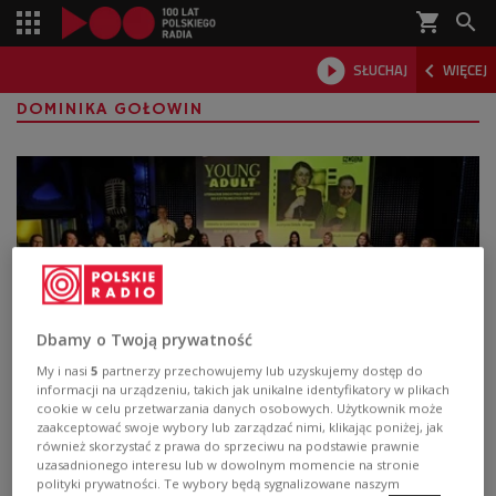
shopping_cart



SŁUCHAJ
WIĘCEJ

DOMINIKA GOŁOWIN
Dbamy o Twoją prywatność
My i nasi
5
partnerzy przechowujemy lub uzyskujemy dostęp do
informacji na urządzeniu, takich jak unikalne identyfikatory w plikach
"Łączy nas czytanie". Debata o
cookie w celu przetwarzania danych osobowych. Użytkownik może
literaturze young adult w Czwórce
zaakceptować swoje wybory lub zarządzać nimi, klikając poniżej, jak
również skorzystać z prawa do sprzeciwu na podstawie prawnie
uzasadnionego interesu lub w dowolnym momencie na stronie
"Young adult - literackie disco polo czy klucz do
polityki prywatności. Te wybory będą sygnalizowane naszym