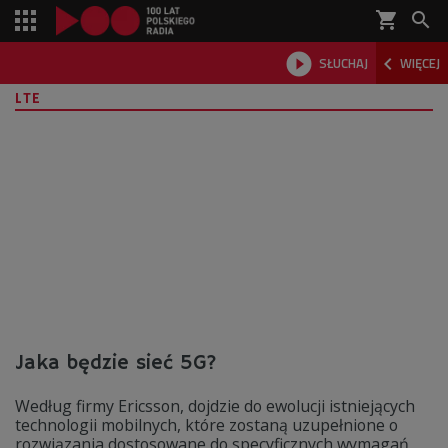
shopping_cart



SŁUCHAJ
WIĘCEJ

LTE
Jaka będzie sieć 5G?
Według firmy Ericsson, dojdzie do ewolucji istniejących
technologii mobilnych, które zostaną uzupełnione o
rozwiązania dostosowane do specyficznych wymagań