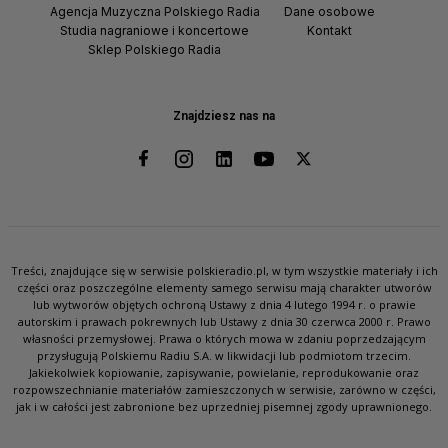
Agencja Muzyczna Polskiego Radia
Dane osobowe
Studia nagraniowe i koncertowe
Kontakt
Sklep Polskiego Radia
Znajdziesz nas na
Treści, znajdujące się w serwisie polskieradio.pl, w tym wszystkie materiały i ich
części oraz poszczególne elementy samego serwisu mają charakter utworów
lub wytworów objętych ochroną Ustawy z dnia 4 lutego 1994 r. o prawie
autorskim i prawach pokrewnych lub Ustawy z dnia 30 czerwca 2000 r. Prawo
własności przemysłowej. Prawa o których mowa w zdaniu poprzedzającym
przysługują Polskiemu Radiu S.A. w likwidacji lub podmiotom trzecim.
Jakiekolwiek kopiowanie, zapisywanie, powielanie, reprodukowanie oraz
rozpowszechnianie materiałów zamieszczonych w serwisie, zarówno w części,
jak i w całości jest zabronione bez uprzedniej pisemnej zgody uprawnionego.