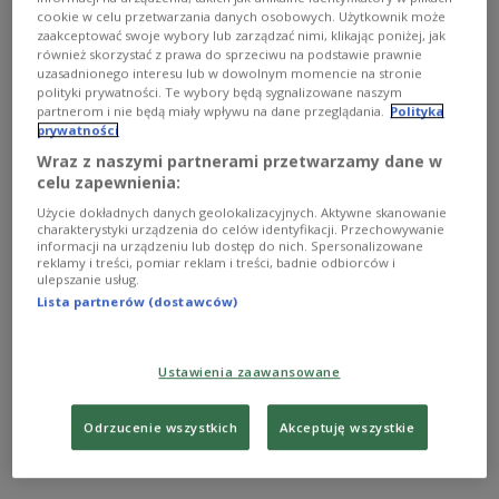
cookie w celu przetwarzania danych osobowych. Użytkownik może
zaakceptować swoje wybory lub zarządzać nimi, klikając poniżej, jak
również skorzystać z prawa do sprzeciwu na podstawie prawnie
uzasadnionego interesu lub w dowolnym momencie na stronie
polityki prywatności. Te wybory będą sygnalizowane naszym
partnerom i nie będą miały wpływu na dane przeglądania.
Polityka
prywatności
Wraz z naszymi partnerami przetwarzamy dane w
celu zapewnienia:
Użycie dokładnych danych geolokalizacyjnych. Aktywne skanowanie
Stacjonarny router LTE
charakterystyki urządzenia do celów identyfikacji. Przechowywanie
informacji na urządzeniu lub dostęp do nich. Spersonalizowane
reklamy i treści, pomiar reklam i treści, badnie odbiorców i
Router ZTE MF28D to funkcjonalne urządzenie
ulepszanie usług.
obsługujące superszybką łączność z użyciem sieci
Lista partnerów (dostawców)
LTE/HSPA+ i dzielące dostęp aż dla 31 komputerów
poprzez bezprzewodową sieć WiFi.
Zobacz więcej na temat:
internet
router
zte
Ustawienia zaawansowane
Odrzucenie wszystkich
Akceptuję wszystkie