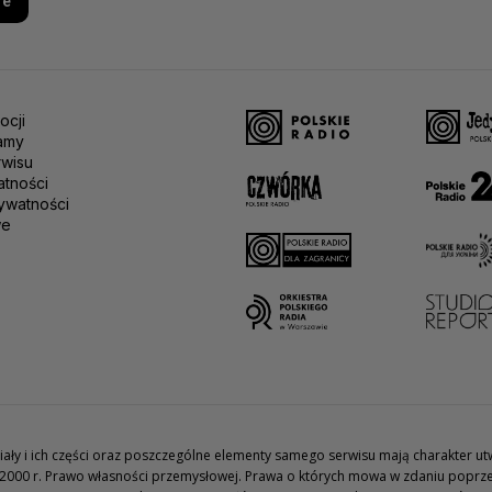
re
ocji
amy
rwisu
atności
ywatności
we
teriały i ich części oraz poszczególne elementy samego serwisu mają charakter 
2000 r. Prawo własności przemysłowej. Prawa o których mowa w zdaniu poprze