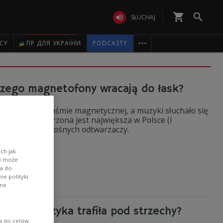
shopping_cart


SŁUCHAJ

ICY
ПР ДЛЯ УКРАЇНИ
PODCASTY
zego magnetofony wracają do łask?
pisywane na taśmie magnetycznej, a muzyki słuchało się
secznie tworzona jest największa w Polsce (i
nowych i przenośnych odtwarzaczy.
TURA
ch jak
ik może
wa do
e polityki
ane
- jak muzyka trafiła pod strzechy?
ia do celów