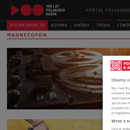
PORTAL POLSKIEGO
POLSKIE RADIO 24
JEDYNKA
DWÓJKA
TRÓJKA
CZWÓ
MAGNETOFON
Dbamy o
My i nasi
5
p
unikalne id
zaakceptowa
sprzeciwu 
prywatnośc
przeglądani
Wraz z n
Użycie dokł