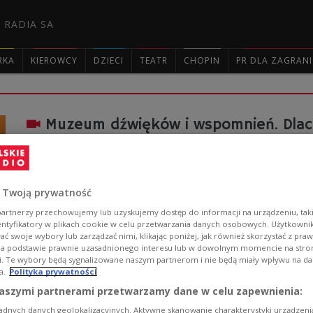
 RADIA SA
RKA
KIEROWCY
DZIECI
TEATR
CHOPIN
PR DLA ZAGRAN

Muzeum dźwięków i wspomnień. Dlac
Muzeum Kaset przypomina czasy, kiedy dźwięki były za
w walkmanach a nie smartfonach. W podwarszawskim Pia
prawdopodobnie na świecie) kolekcja kaset magnetofo
 Twoją prywatność
Zobacz więcej na temat:
Jakub Kukla
muzeum
Dwójka
KUL
artnerzy przechowujemy lub uzyskujemy dostęp do informacji na urządzeniu, taki
entyfikatory w plikach cookie w celu przetwarzania danych osobowych. Użytkown
ć swoje wybory lub zarządzać nimi, klikając poniżej, jak również skorzystać z pra
na podstawie prawnie uzasadnionego interesu lub w dowolnym momencie na stroni
i. Te wybory będą sygnalizowane naszym partnerom i nie będą miały wpływu na d
a.
Polityka prywatności
aszymi partnerami przetwarzamy dane w celu zapewnienia:
Magnetofon i kasety magnetofonowe 
adnych danych geolokalizacyjnych. Aktywne skanowanie charakterystyki urządzen