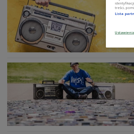
identyfikac
treści, pom
Lista par
Ustawieni