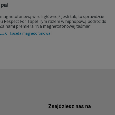
mpa!
magnetofonową w roli głównej? Jeśli tak, to sprawdźcie
jektu Respect For Tape! Tym razem w hiphopową podróż do
a. Za nami premiera "Na magnetofonowej taśmie".
L.U.C
kaseta magnetofonowa
Znajdziesz nas na