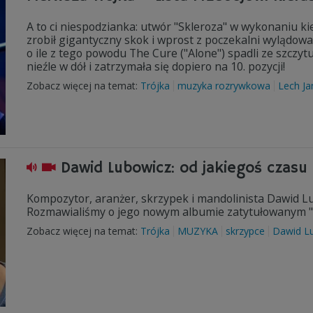
A to ci niespodzianka: utwór "Skleroza" w wykonaniu k
zrobił gigantyczny skok i wprost z poczekalni wylądowa
o ile z tego powodu The Cure ("Alone") spadli ze szczytu
nieźle w dół i zatrzymała się dopiero na 10. pozycji!
Zobacz więcej na temat:
Trójka
muzyka rozrywkowa
Lech Ja
Dawid Lubowicz: od jakiegoś czasu
Kompozytor, aranżer, skrzypek i mandolinista Dawid Lu
Rozmawialiśmy o jego nowym albumie zatytułowanym 
Zobacz więcej na temat:
Trójka
MUZYKA
skrzypce
Dawid L