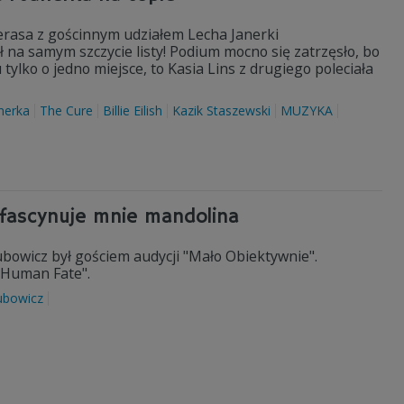
ierasa z gościnnym udziałem Lecha Janerki
ł na samym szczycie listy! Podium mocno się zatrzęsło, bo
 tylko o jedno miejsce, to Kasia Lins z drugiego poleciała
nerka
The Cure
Billie Eilish
Kazik Staszewski
MUZYKA
 fascynuje mnie mandolina
bowicz był gościem audycji "Mało Obiektywnie".
"Human Fate".
ubowicz