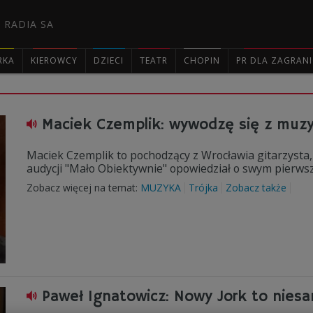
 RADIA SA
RKA
KIEROWCY
DZIECI
TEATR
CHOPIN
PR DLA ZAGRAN

Maciek Czemplik: wywodzę się z muzyk
Maciek Czemplik to pochodzący z Wrocławia gitarzysta
audycji "Mało Obiektywnie" opowiedział o swym pierws
Zobacz więcej na temat:
MUZYKA
Trójka
Zobacz także
Paweł Ignatowicz: Nowy Jork to nies