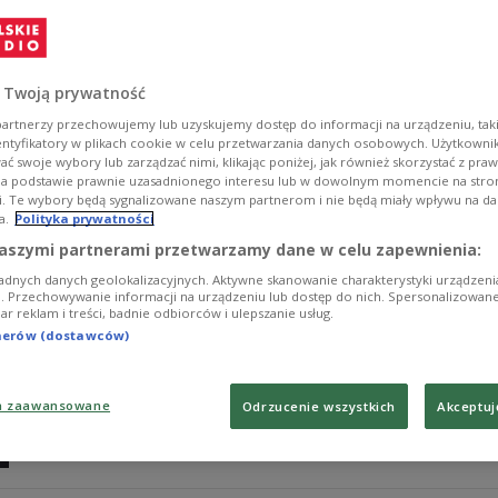
Paweł Ignatowicz to gitarzysta, kompozytor i producen
"Mało Obiektywnie" rozmawialiśmy o jego polskich i a
2025 rok.
 Twoją prywatność
Zobacz więcej na temat:
Trójka
Zobacz także
MUZYKA
gita
artnerzy przechowujemy lub uzyskujemy dostęp do informacji na urządzeniu, taki
entyfikatory w plikach cookie w celu przetwarzania danych osobowych. Użytkown
ć swoje wybory lub zarządzać nimi, klikając poniżej, jak również skorzystać z pra
na podstawie prawnie uzasadnionego interesu lub w dowolnym momencie na stroni
i. Te wybory będą sygnalizowane naszym partnerom i nie będą miały wpływu na d
a.
Polityka prywatności
Piotr Komosiński: gram to, co mi pod
aszymi partnerami przetwarzamy dane w celu zapewnienia:
adnych danych geolokalizacyjnych. Aktywne skanowanie charakterystyki urządzen
Piotr Komosiński w audycji "Mało Obiektywnie" opowied
ji. Przechowywanie informacji na urządzeniu lub dostęp do nich. Spersonalizowane
iar reklam i treści, badnie odbiorców i ulepszanie usług.
historie" to album, który artysta zadedykował wszystkim
tnerów (dostawców)
Zobacz więcej na temat:
MUZYKA
Trójka
Zobacz także
a zaawansowane
Odrzucenie wszystkich
Akceptuj