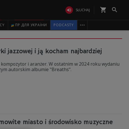
shopping_cart


SŁUCHAJ

ICY
ПР ДЛЯ УКРАЇНИ
PODCASTY
i jazzowej i ją kocham najbardziej
, kompozytor i aranżer. W ostatnim w 2024 roku wydaniu
zym autorskim albumie "Breaths".
amowite miasto i środowisko muzyczne