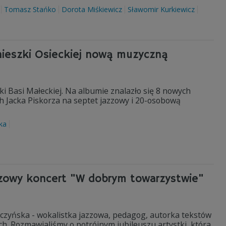
Tomasz Stańko
Dorota Miśkiewicz
Sławomir Kurkiewicz
nieszki Osieckiej nową muzyczną
tki Basi Małeckiej. Na albumie znalazło się 8 nowych
ch Jacka Piskorza na septet jazzowy i 20-osobową
ka
szowy koncert "W dobrym towarzystwie"
lczyńska - wokalistka jazzowa, pedagog, autorka tekstów
h. Rozmawialiśmy o potrójnym jubileuszu artystki, która