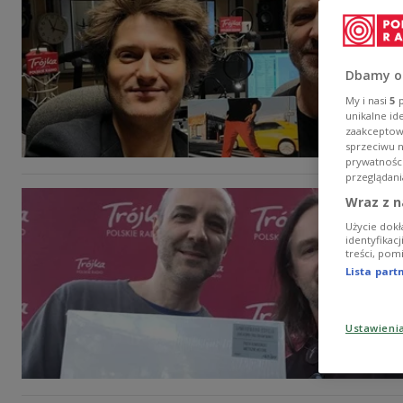
Dbamy o
My i nasi
5
p
unikalne id
zaakceptowa
sprzeciwu 
prywatnośc
przeglądani
Wraz z n
Użycie dokł
identyfikac
treści, pom
Lista par
Ustawieni