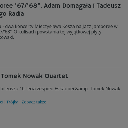
boree ’67/’68". Adam Domagała i Tadeusz
go Radia
a - dwa koncerty Mieczysława Kosza na Jazz Jamboree w
67/’68". O kulisach powstania tej wyjątkowej płyty
kowski.
 & Tomek Nowak Quartet
 jubileuszu 10-lecia zespołu Eskaubei &amp; Tomek Nowak
ei
Trójka
Zobacz także