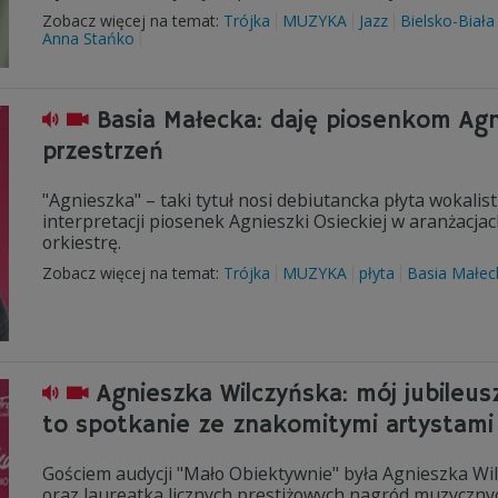
Zobacz więcej na temat:
Trójka
MUZYKA
Jazz
Bielsko-Biała
Anna Stańko
Basia Małecka: daję piosenkom Ag
przestrzeń
"Agnieszka" – taki tytuł nosi debiutancka płyta wokalis
interpretacji piosenek Agnieszki Osieckiej w aranżacja
orkiestrę.
Zobacz więcej na temat:
Trójka
MUZYKA
płyta
Basia Małec
Agnieszka Wilczyńska: mój jubileu
to spotkanie ze znakomitymi artystami
Gościem audycji "Mało Obiektywnie" była Agnieszka Wi
oraz laureatka licznych prestiżowych nagród muzycznyc