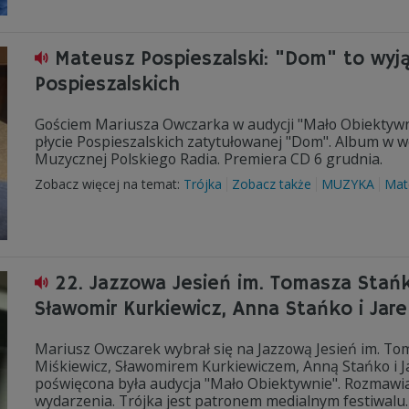
Mateusz Pospieszalski: "Dom" to wyj
Pospieszalskich
Gościem Mariusza Owczarka w audycji "Mało Obiektywn
płycie Pospieszalskich zatytułowanej "Dom". Album w we
Muzycznej Polskiego Radia. Premiera CD 6 grudnia.
Zobacz więcej na temat:
Trójka
Zobacz także
MUZYKA
Mat
22. Jazzowa Jesień im. Tomasza Stańko
Sławomir Kurkiewicz, Anna Stańko i Jare
Mariusz Owczarek wybrał się na Jazzową Jesień im. To
Miśkiewicz, Sławomirem Kurkiewiczem, Anną Stańko i Ja
poświęcona była audycja "Mało Obiektywnie". Rozmawial
wydarzenia. Trójka jest patronem medialnym festiwalu.