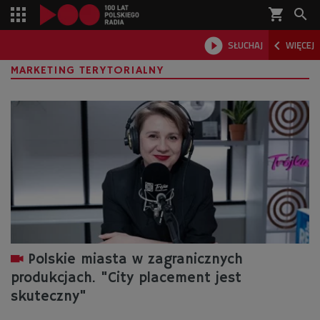
shopping_cart



SŁUCHAJ
WIĘCEJ

MARKETING TERYTORIALNY
Polskie miasta w zagranicznych
produkcjach. "City placement jest
skuteczny"