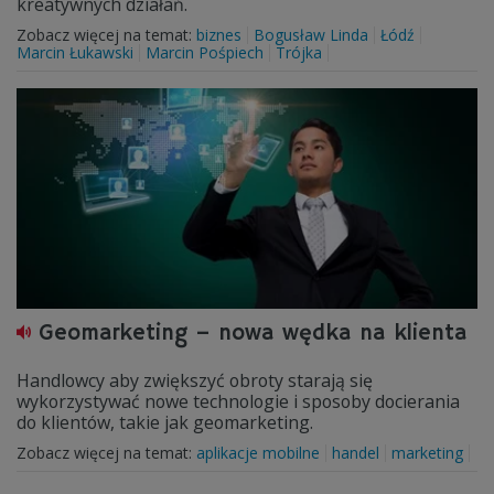
kreatywnych działań.
Zobacz więcej na temat:
biznes
Bogusław Linda
Łódź
Marcin Łukawski
Marcin Pośpiech
Trójka
Geomarketing – nowa wędka na klienta
Handlowcy aby zwiększyć obroty starają się
wykorzystywać nowe technologie i sposoby docierania
do klientów, takie jak geomarketing.
Zobacz więcej na temat:
aplikacje mobilne
handel
marketing