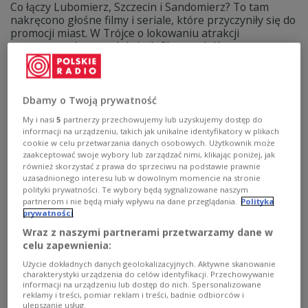
Co łączy Lubomierz, Szczecin i Sandomierz? To tam
nakręcono głośne filmy i seriale, które przyczyniły się do
promocji miast. W Trójce o lokowaniu atrakcji
turystycznych w produkcjach filmowych Katarzyna
Borowiecka rozmawiała z ekspertem od marketingu
miejsc Robertem Stępowskim.
Zobacz więcej na temat:
Katarzyna Borowiecka
FILM
Dbamy o Twoją prywatność
My i nasi
5
partnerzy przechowujemy lub uzyskujemy dostęp do
informacji na urządzeniu, takich jak unikalne identyfikatory w plikach
cookie w celu przetwarzania danych osobowych. Użytkownik może
zaakceptować swoje wybory lub zarządzać nimi, klikając poniżej, jak
również skorzystać z prawa do sprzeciwu na podstawie prawnie
uzasadnionego interesu lub w dowolnym momencie na stronie
polityki prywatności. Te wybory będą sygnalizowane naszym
partnerom i nie będą miały wpływu na dane przeglądania.
Polityka
prywatności
Wraz z naszymi partnerami przetwarzamy dane w
celu zapewnienia:
Billboardy to przeszłość. Jak promują się
Użycie dokładnych danych geolokalizacyjnych. Aktywne skanowanie
charakterystyki urządzenia do celów identyfikacji. Przechowywanie
miasta, miasteczka i wsie?
informacji na urządzeniu lub dostęp do nich. Spersonalizowane
reklamy i treści, pomiar reklam i treści, badnie odbiorców i
ulepszanie usług.