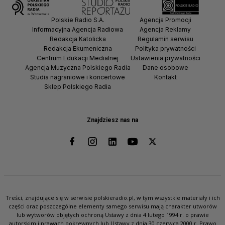
Polskie Radio S.A.
Agencja Promocji
Informacyjna Agencja Radiowa
Agencja Reklamy
Redakcja Katolicka
Regulamin serwisu
Redakcja Ekumeniczna
Polityka prywatności
Centrum Edukacji Medialnej
Ustawienia prywatności
Agencja Muzyczna Polskiego Radia
Dane osobowe
Studia nagraniowe i koncertowe
Kontakt
Sklep Polskiego Radia
Znajdziesz nas na
Treści, znajdujące się w serwisie polskieradio.pl, w tym wszystkie materiały i ich
części oraz poszczególne elementy samego serwisu mają charakter utworów
lub wytworów objętych ochroną Ustawy z dnia 4 lutego 1994 r. o prawie
autorskim i prawach pokrewnych lub Ustawy z dnia 30 czerwca 2000 r. Prawo