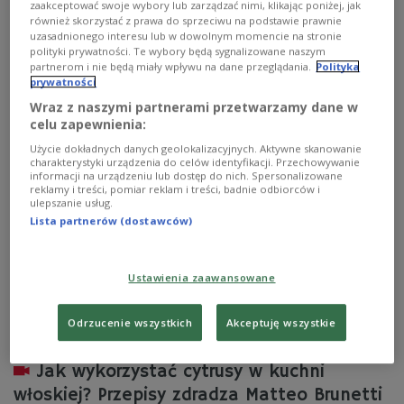
Kazia czy jajka od pani Stasi. Właśnie takie produkty
zaakceptować swoje wybory lub zarządzać nimi, klikając poniżej, jak
coraz częściej trafiają na nasze stoły. Trendy kulinarne
również skorzystać z prawa do sprzeciwu na podstawie prawnie
na 2026 rok pokazują, że rośnie zainteresowanie tym, co
uzasadnionego interesu lub w dowolnym momencie na stronie
polityki prywatności. Te wybory będą sygnalizowane naszym
pochodzi blisko nas. Coraz chętniej wybieramy produkty
partnerom i nie będą miały wpływu na dane przeglądania.
Polityka
od lokalnych rolników i sadowników zamiast owoców
prywatności
sprowadzanych z drugiego końca świata.
Wraz z naszymi partnerami przetwarzamy dane w
Zobacz więcej na temat:
społeczeństwo
owoce
jabłko
celu zapewnienia:
kuchnia polska
kulinaria
Ula Kaczyńska
Marcin Wojciechowski
Marta Zinkiewicz
Użycie dokładnych danych geolokalizacyjnych. Aktywne skanowanie
charakterystyki urządzenia do celów identyfikacji. Przechowywanie
informacji na urządzeniu lub dostęp do nich. Spersonalizowane
reklamy i treści, pomiar reklam i treści, badnie odbiorców i
ulepszanie usług.
Lista partnerów (dostawców)
Ustawienia zaawansowane
Odrzucenie wszystkich
Akceptuję wszystkie
Jak wykorzystać cytrusy w kuchni
włoskiej? Przepisy zdradza Matteo Brunetti