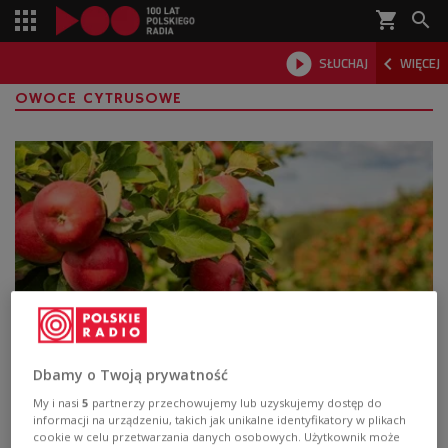
shopping_cart



SŁUCHAJ
WIĘCEJ

OWOCE CYTRUSOWE
Od jabłek z sadu po sycylijskie cytryny.
Dbamy o Twoją prywatność
Nowe smaki 2026 roku
My i nasi
5
partnerzy przechowujemy lub uzyskujemy dostęp do
informacji na urządzeniu, takich jak unikalne identyfikatory w plikach
Szarlotka z jabłek z sadu pani Krysi, pomidory od pana
cookie w celu przetwarzania danych osobowych. Użytkownik może