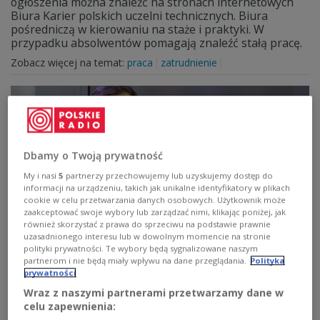
ogłoszenia można znaleźć na stronach internetowych
Biura Karier polskich uczelni technicznych. Biura
pośredniczą w kierowaniu na staże i praktyki. W
przypadku absolwentów pomagają znaleźć stałą pracę.
Zobacz więcej na temat:
praca
zatrudnienie
Dbamy o Twoją prywatność
My i nasi
5
partnerzy przechowujemy lub uzyskujemy dostęp do
informacji na urządzeniu, takich jak unikalne identyfikatory w plikach
cookie w celu przetwarzania danych osobowych. Użytkownik może
zaakceptować swoje wybory lub zarządzać nimi, klikając poniżej, jak
również skorzystać z prawa do sprzeciwu na podstawie prawnie
uzasadnionego interesu lub w dowolnym momencie na stronie
Jak rząd będzie walczył z umowami
polityki prywatności. Te wybory będą sygnalizowane naszym
śmieciowymi
partnerom i nie będą miały wpływu na dane przeglądania.
Polityka
prywatności
Oskładkowanie umów zleceń i umów o dzieło – to
Wraz z naszymi partnerami przetwarzamy dane w
główne narzędzie walki z umowami śmieciowymi w 2014
celu zapewnienia: