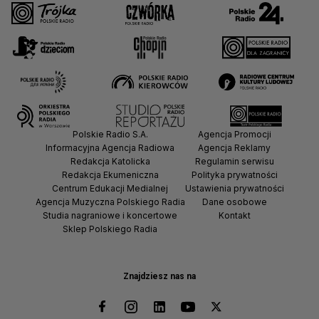
Polskie Radio S.A.
Agencja Promocji
Informacyjna Agencja Radiowa
Agencja Reklamy
Redakcja Katolicka
Regulamin serwisu
Redakcja Ekumeniczna
Polityka prywatności
Centrum Edukacji Medialnej
Ustawienia prywatności
Agencja Muzyczna Polskiego Radia
Dane osobowe
Studia nagraniowe i koncertowe
Kontakt
Sklep Polskiego Radia
Znajdziesz nas na