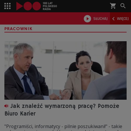
shopping_cart



SŁUCHAJ
WIĘCEJ

PRACOWNIK
Jak znaleźć wymarzoną pracę? Pomoże
Biuro Karier
"Programiści, informatycy - pilnie poszukiwani!" - takie