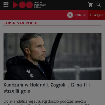
shopping_cart



SŁUCHAJ
WIĘCEJ

ROBIN VAN PERSIE
Kuriozum w Holandii. Zagrali... 12 na 11 i
strzelili gola
Do skandalicznej sytuacji doszło podczas meczu