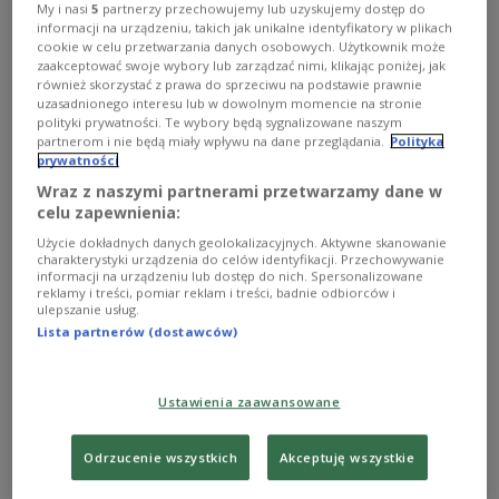
My i nasi
5
partnerzy przechowujemy lub uzyskujemy dostęp do
informacji na urządzeniu, takich jak unikalne identyfikatory w plikach
cookie w celu przetwarzania danych osobowych. Użytkownik może
zaakceptować swoje wybory lub zarządzać nimi, klikając poniżej, jak
również skorzystać z prawa do sprzeciwu na podstawie prawnie
uzasadnionego interesu lub w dowolnym momencie na stronie
polityki prywatności. Te wybory będą sygnalizowane naszym
partnerom i nie będą miały wpływu na dane przeglądania.
Polityka
prywatności
Wraz z naszymi partnerami przetwarzamy dane w
celu zapewnienia:
Użycie dokładnych danych geolokalizacyjnych. Aktywne skanowanie
charakterystyki urządzenia do celów identyfikacji. Przechowywanie
Van Persie po sezonie kończy z futbolem
informacji na urządzeniu lub dostęp do nich. Spersonalizowane
reklamy i treści, pomiar reklam i treści, badnie odbiorców i
ulepszanie usług.
Wicemistrz świata z 2010 roku i brązowy medalista
Lista partnerów (dostawców)
cztery lata później Holender Robin van Persie zamierza
zakończyć karierę po trwającym sezonie. Obecnie broni
barw klubu holenderskiej ekstraklasy Feyenoordu
Rotterdam, w którym stawiał pierwsze piłkarskie kroki.
Ustawienia zaawansowane
Zobacz więcej na temat:
SPORT
Piłka nożna
Odrzucenie wszystkich
Akceptuję wszystkie