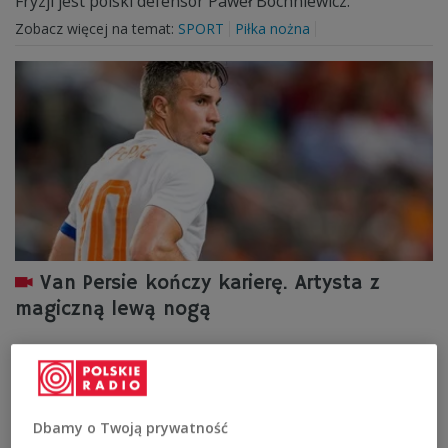
Fryzji jest polski defensor Paweł Bochniewicz.
Zobacz więcej na temat:
SPORT
Piłka nożna
Van Persie kończy karierę. Artysta z
magiczną lewą nogą
Obecny sezon będzie ostatnim w karierze 35-letniego
napastnika, który potrafił zachwycać piłkarski świat.
Robin van Persie po 18 latach gry na najwyższym
poziomie zmierza do końca swojej kariery.
Dbamy o Twoją prywatność
Zobacz więcej na temat:
Piłka nożna
opinie
SPORT