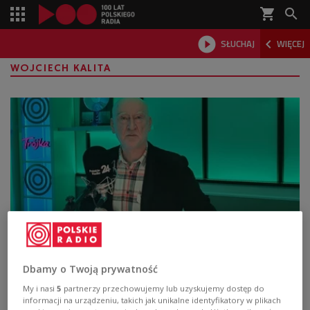
shopping_cart



SŁUCHAJ
WIĘCEJ

WOJCIECH KALITA
"Scena Teatralna Trójki". Konstanty
Ildefons Gałczyński - "Próby"
Dbamy o Twoją prywatność
My i nasi
5
partnerzy przechowujemy lub uzyskujemy dostęp do
Kontynuujemy obchody jubileuszu Polskiego Radia i
informacji na urządzeniu, takich jak unikalne identyfikatory w plikach