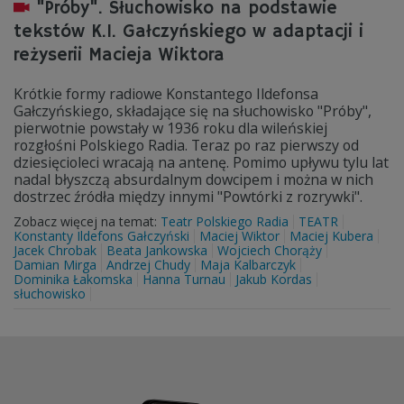
"Próby". Słuchowisko na podstawie
tekstów K.I. Gałczyńskiego w adaptacji i
reżyserii Macieja Wiktora
Krótkie formy radiowe Konstantego Ildefonsa
Gałczyńskiego, składające się na słuchowisko "Próby",
pierwotnie powstały w 1936 roku dla wileńskiej
rozgłośni Polskiego Radia. Teraz po raz pierwszy od
dziesięcioleci wracają na antenę. Pomimo upływu tylu lat
nadal błyszczą absurdalnym dowcipem i można w nich
dostrzec źródła między innymi "Powtórki z rozrywki".
Zobacz więcej na temat:
Teatr Polskiego Radia
TEATR
Konstanty Ildefons Gałczyński
Maciej Wiktor
Maciej Kubera
Jacek Chrobak
Beata Jankowska
Wojciech Chorąży
Damian Mirga
Andrzej Chudy
Maja Kalbarczyk
Dominika Łakomska
Hanna Turnau
Jakub Kordas
słuchowisko