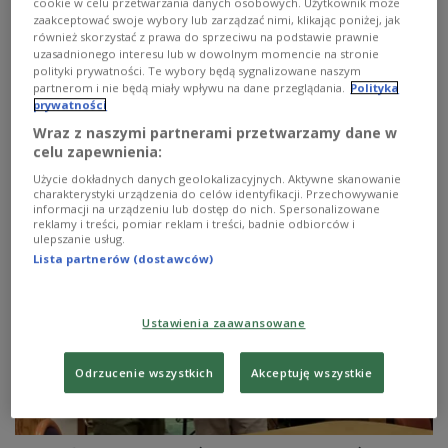
Teatru PR. Na "Scenie Teatralnej Trójki" przedstawiamy
cookie w celu przetwarzania danych osobowych. Użytkownik może
słuchowisko, zrealizowane w 2025 roku na podstawie
zaakceptować swoje wybory lub zarządzać nimi, klikając poniżej, jak
również skorzystać z prawa do sprzeciwu na podstawie prawnie
małych satyrycznych form radiowych Konstantego
uzasadnionego interesu lub w dowolnym momencie na stronie
Ildefonsa Gałczyńskiego. To był rok 120. urodzin poety
polityki prywatności. Te wybory będą sygnalizowane naszym
(urodził się 23 stycznia 1905).
partnerom i nie będą miały wpływu na dane przeglądania.
Polityka
Zobacz więcej na temat:
KULTURA
Scena Teatralna Trójki
prywatności
Teatr Polskiego Radia
Konstanty Ildefons Gałczyński
Wraz z naszymi partnerami przetwarzamy dane w
Krzysztof Michalski
Barbara Marcinik
Wojciech Dorosz
celu zapewnienia:
Maciej Wiktor
Maciej Kubera
Jacek Chrobak
Wojciech Chorąży
Damian Mirga
Andrzej Chudy
Użycie dokładnych danych geolokalizacyjnych. Aktywne skanowanie
Maja Kalbarczyk
Dominika Łakomska
Hanna Turnau
charakterystyki urządzenia do celów identyfikacji. Przechowywanie
Jakub Kordas
Trójka
informacji na urządzeniu lub dostęp do nich. Spersonalizowane
reklamy i treści, pomiar reklam i treści, badnie odbiorców i
ulepszanie usług.
Lista partnerów (dostawców)
Ustawienia zaawansowane
Odrzucenie wszystkich
Akceptuję wszystkie