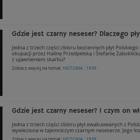
Gdzie jest czarny neseser? Dlaczego pł
Jedna z trzech części zbioru bezcennych płyt Polskiego
okupacji przez Halinę Przedpełską i Stefanię Żaboklick
z ujawnieniem skarbu?
Zobacz więcej na temat:
HISTORIA
1939
Gdzie jest czarny neseser? I czym on wł
Jedna z trzech części zbioru płyt ewakuowanych z Pols
wywieziona w tajemniczym czarnym neseserze. Jego losy
Zobacz więcej na temat:
HISTORIA
1939