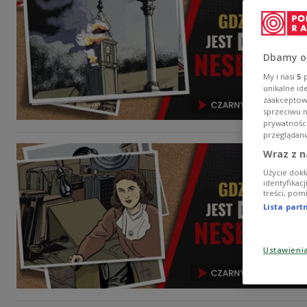
Dbamy o
My i nasi
5
p
unikalne id
zaakceptowa
sprzeciwu 
prywatnośc
przeglądani
Wraz z n
Użycie dokł
identyfikac
treści, pom
Lista par
Ustawieni