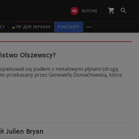
shopping_cart


SŁUCHAJ

ICY
ПР ДЛЯ УКРАЇНИ
PODCASTY
państwo Olszewscy?
t opiekowali się pudłem z metalowymi płytami (drugą
ł im przekazany przez Genowefę Domachowską, która
ł Julien Bryan