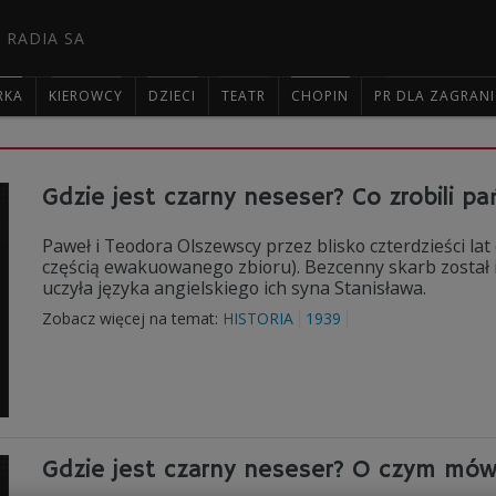
 RADIA SA
RKA
KIEROWCY
DZIECI
TEATR
CHOPIN
PR DLA ZAGRAN

Gdzie jest czarny neseser? Co zrobili 
Paweł i Teodora Olszewscy przez blisko czterdzieści la
częścią ewakuowanego zbioru). Bezcenny skarb zosta
uczyła języka angielskiego ich syna Stanisława.
Zobacz więcej na temat:
HISTORIA
1939
Gdzie jest czarny neseser? O czym mówi