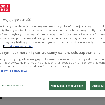
Wśród osób, które wygłosiły przemówienia na antenie P
1939 roku był m.in. Julien Bryan, amerykański korespo
Zobacz więcej na temat:
HISTORIA
1939
 Twoją prywatność
artnerzy przechowujemy lub uzyskujemy dostęp do informacji na urządzeniu, taki
entyfikatory w plikach cookie w celu przetwarzania danych osobowych. Użytkown
ć swoje wybory lub zarządzać nimi, klikając poniżej, jak również skorzystać z pra
na podstawie prawnie uzasadnionego interesu lub w dowolnym momencie na stroni
i. Te wybory będą sygnalizowane naszym partnerom i nie będą miały wpływu na d
a.
Polityka prywatności
Gdzie jest czarny neseser? Troje spike
aszymi partnerami przetwarzamy dane w celu zapewnienia:
adnych danych geolokalizacyjnych. Aktywne skanowanie charakterystyki urządzen
Wygłaszanie komunikatów podczas oblężenia Warszawy 
ji. Przechowywanie informacji na urządzeniu lub dostęp do nich. Spersonalizowane
iar reklam i treści, badnie odbiorców i ulepszanie usług.
spikerom Jeremiemu Przyborze i Zbigniewowi Święto
tnerów (dostawców)
Zobacz więcej na temat:
HISTORIA
II wojna światowa
1939
a zaawansowane
Odrzucenie wszystkich
Akceptuj