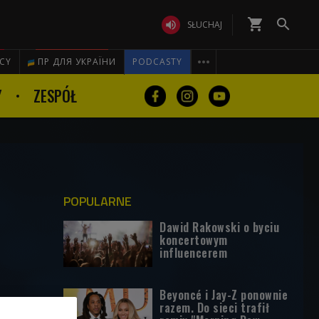
shopping_cart


SŁUCHAJ

ICY
ПР ДЛЯ УКРАЇНИ
PODCASTY
Y
ZESPÓŁ
POPULARNE
Dawid Rakowski o byciu
koncertowym
influencerem
Beyoncé i Jay-Z ponownie
razem. Do sieci trafił