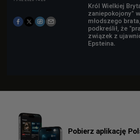
Król Wielkiej Bryt
zaniepokojony" 
młodszego brata,
podkreślił, że "
związek z ujawni
Epsteina.
Pobierz aplikację Po