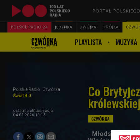
PORTAL POLSKIEGO
POLSKIE RADIO 24
JEDYNKA
DWÓJKA
TRÓJKA
CZWÓ
PLAYLISTA
MUZYKA
Co Brytyjcz
Polskie Radio
Czwórka
Świat 4.0
królewskiej
ostatnia aktualizacja:
04.03.2026 13:15
- Młodsze pokole