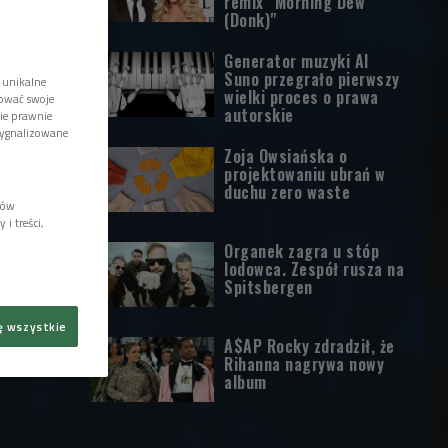
remix "Morning Dew
(Donk)"
Generator muzyki AI
Suno przegrało pierwszy
 unikalne
wielki proces o prawa
tować swoje
autorskie
wie prawnie
sygnalizowane
Zoja Owsiańska o
projektowaniu ubrań w
duchu zero waste
lów
i treści,
Organek zagra u stóp
lodowca. Zespół rusza na
Spitsbergen
ę wszystkie
A$AP Rocky zdradził, że
Rihanna nagrywa nowy
album