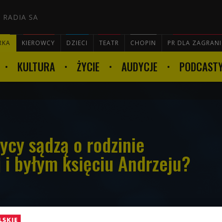
 RADIA SA
RKA
KIEROWCY
DZIECI
TEATR
CHOPIN
PR DLA ZAGRAN
KULTURA
ŻYCIE
AUDYCJE
PODCAST

ycy sądzą o rodzinie
 i byłym księciu Andrzeju?
nie traktuje to dużo bardziej z dystansem.