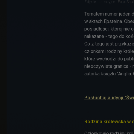
Zdjęcie ilustracyjne
Foto: Shut
Tematem numer jeden dl
w aktach Epsteina. Ob
posiadłości, której nie 
nakazane - tego do końca
Co z tego jest przyka
członkami rodziny król
które wychodzi do publik
nieoczywista granica -
autorka książki "Anglia.
Posłuchaj audycji "Św
Rodzina królewska w s
Członkowie rodziny kró