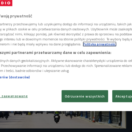
ją pojawiać się takie tendencje, że nie
inie królewskiej - mówi Maria Dziok-
kająca w Londynie autorka książki "Anglia.
Twoją prywatność
.
artnerzy przechowujemy lub uzyskujemy dostęp do informacji na urządzeniu, takich jak
ory w plikach cookie w celu przetwarzania danych osobowych. Użytkownik może zaakcep
arządzać nimi, klikając poniżej, jak również skorzystać z prawa do sprzeciwu na podsta
go interesu lub w dowolnym momencie na stronie polityki prywatności. Te wybory będą 
nerom i nie będą miały wpływu na dane przeglądania.
Polityka prywatności
szymi partnerami przetwarzamy dane w celu zapewnienia:
dnych danych geolokalizacyjnych. Aktywne skanowanie charakterystyki urządzenia do ce
i. Przechowywanie informacji na urządzeniu lub dostęp do nich. Spersonalizowane reklamy 
m i treści, badnie odbiorców i ulepszanie usług.
nerów (dostawców)
a zaawansowane
Odrzucenie wszystkich
Akceptuj