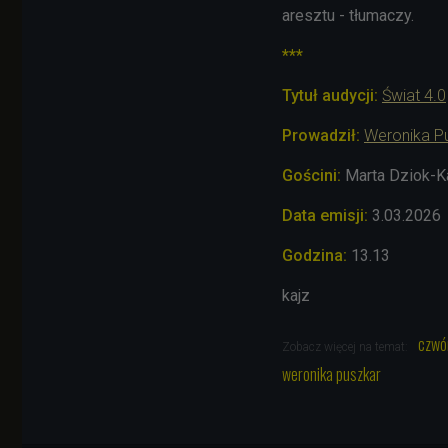
aresztu - tłumaczy.
***
Tytuł audycji:
Świat 4.0
Prowadził:
Weronika P
Gościni:
Marta Dziok-Ka
Data emisji:
3.03
.2026
Godzina:
13.13
kajz
czwó
Zobacz więcej na temat:
weronika puszkar