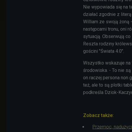
Nie wypowiada się na te
działać zgodnie z liter
William ze swoją żoną -
następcami tronu, oni 
sytuacją. Obserwują co 
Reszta rodziny królewsk
gościni "Świata 4.0".
Wszystko wskazuje na t
środowiska. - To nie są 
on raczej persona non 
też, ale to są plotki 
podkreśla Dziok-Kaczy
Zobacz także:
Przemoc, nadużycia