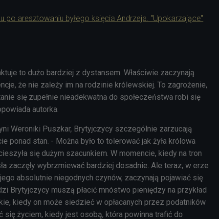
u po aresztowaniu byłego księcia Andrzeja. "Upokarzające"
aktuje to dużo bardziej z dystansem. Właściwie zaczynają
ncje, że nie zależy im na rodzinie królewskiej. To zagrożenie,
tanie się zupełnie nieadekwatna do społeczeństwa robi się
 opowiada autorka.
ni Weroniki Puszkar, Brytyjczycy szczególnie zarzucają
cie ponad stan. - Można było to tolerować jak żyła królowa
 cieszyła się dużym szacunkiem. W momencie, kiedy na tron
asła zaczęły wybrzmiewać bardziej dosadnie. Ale teraz, w erze
i jego absolutnie niegodnych czynów, zaczynają pojawiać się
dzi Brytyjczycy muszą płacić mnóstwo pieniędzy na przykład
ckie, kiedy on może siedzieć w opłacanych przez podatników
ć się życiem, kiedy jest osobą, która powinna trafić do