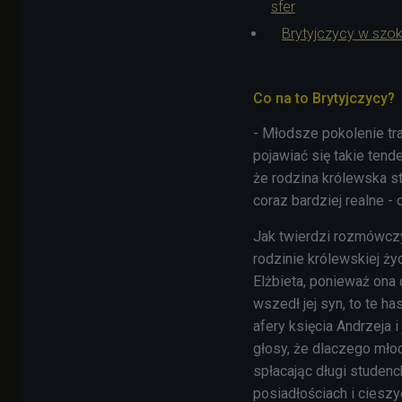
sfer
Brytyjczycy w szok
Co na to Brytyjczycy?
- Młodsze pokolenie tr
pojawiać się takie tende
że rodzina królewska s
coraz bardziej realne -
Jak twierdzi rozmówczy
rodzinie królewskiej ży
Elżbieta, ponieważ ona
wszedł jej syn, to te h
afery księcia Andrzeja 
głosy, że dlaczego mło
spłacając długi studen
posiadłościach i cieszy