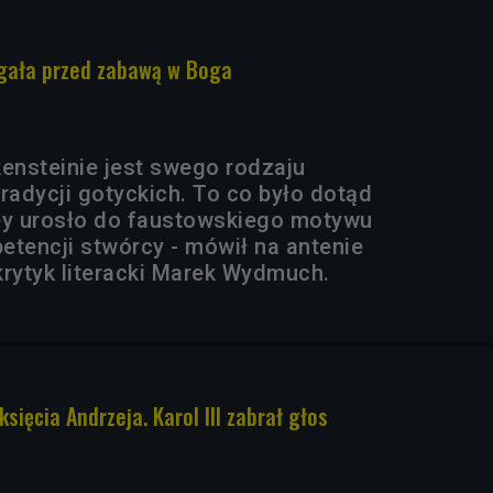
egała przed zabawą w Boga
kensteinie jest swego rodzaju
adycji gotyckich. To co było dotąd
ey urosło do faustowskiego motywu
etencji stwórcy - mówił na antenie
krytyk literacki Marek Wydmuch.
sięcia Andrzeja. Karol III zabrał głos