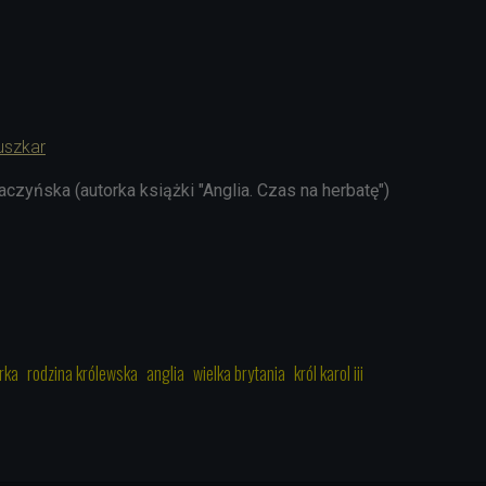
uszkar
czyńska (autorka książki "Anglia. Czas na herbatę")
rka
rodzina królewska
anglia
wielka brytania
król karol iii