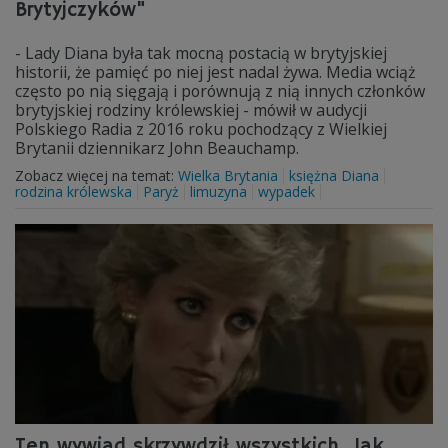
Brytyjczyków"
- Lady Diana była tak mocną postacią w brytyjskiej
historii, że pamięć po niej jest nadal żywa. Media wciąż
często po nią sięgają i porównują z nią innych członków
brytyjskiej rodziny królewskiej - mówił w audycji
Polskiego Radia z 2016 roku pochodzący z Wielkiej
Brytanii dziennikarz John Beauchamp.
Zobacz więcej na temat:
Wielka Brytania
księżna Diana
rodzina królewska
Paryż
limuzyna
wypadek
Ten wywiad skrzywdził wszystkich. Jak