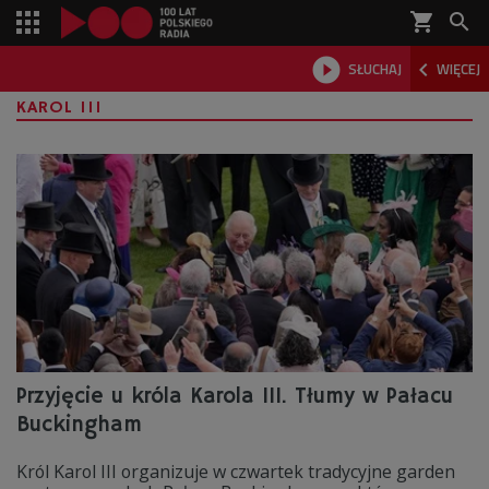
shopping_cart



SŁUCHAJ
WIĘCEJ

KAROL III
Przyjęcie u króla Karola III. Tłumy w Pałacu
Buckingham
Król Karol III organizuje w czwartek tradycyjne garden