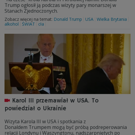
Trump ogłosił ją podczas wizyty pary monarszej w
Stanach Zjednoczonych.
Zobacz więcej na temat:
Donald Trump
USA
Wielka Brytania
alkohol
ŚWIAT
cła
Karol III przemawiał w USA. To
powiedział o Ukrainie
Wizyta Karola III w USA i spotkania z
Donaldem Trumpem mogą być próbą podreperowania
relacji Londynu i Waszyngtonu, nadszarpniętych po