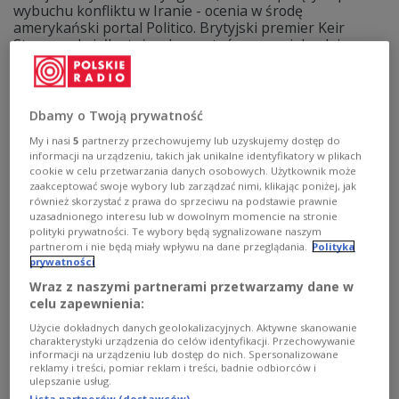
wybuchu konfliktu w Iranie - ocenia w środę
amerykański portal Politico. Brytyjski premier Keir
Starmer chciałby też wykorzystać szansę, jaką daje
wizyta monarchy w Stanach Zjednoczonych,
do ponownego zwrócenia uwagi amerykańskiego
przywódcy na Ukrainę - czytamy.
Dbamy o Twoją prywatność
Zobacz więcej na temat:
ŚWIAT
Wielka Brytania
USA
Ukraina
Donald Trump
My i nasi
5
partnerzy przechowujemy lub uzyskujemy dostęp do
informacji na urządzeniu, takich jak unikalne identyfikatory w plikach
cookie w celu przetwarzania danych osobowych. Użytkownik może
zaakceptować swoje wybory lub zarządzać nimi, klikając poniżej, jak
również skorzystać z prawa do sprzeciwu na podstawie prawnie
uzasadnionego interesu lub w dowolnym momencie na stronie
polityki prywatności. Te wybory będą sygnalizowane naszym
partnerom i nie będą miały wpływu na dane przeglądania.
Polityka
prywatności
Wraz z naszymi partnerami przetwarzamy dane w
celu zapewnienia:
Użycie dokładnych danych geolokalizacyjnych. Aktywne skanowanie
charakterystyki urządzenia do celów identyfikacji. Przechowywanie
informacji na urządzeniu lub dostęp do nich. Spersonalizowane
Król Karol III odwiedzi USA. Pierwsza taka
reklamy i treści, pomiar reklam i treści, badnie odbiorców i
wizyta od dwóch dekad
ulepszanie usług.
Lista partnerów (dostawców)