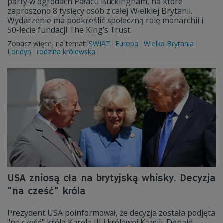
party w ogrodach Pałacu Buckingham, na które
zaproszono 8 tysięcy osób z całej Wielkiej Brytanii.
Wydarzenie ma podkreślić społeczną rolę monarchii i
50-lecie fundacji The King’s Trust.
Zobacz więcej na temat:
ŚWIAT
Europa
Wielka Brytania
Londyn
rodzina królewska
USA zniosą cła na brytyjską whisky. Decyzja
"na cześć" króla
Prezydent USA poinformował, że decyzja została podjęta
"na cześć" króla Karola III i królowej Kamili. Donald