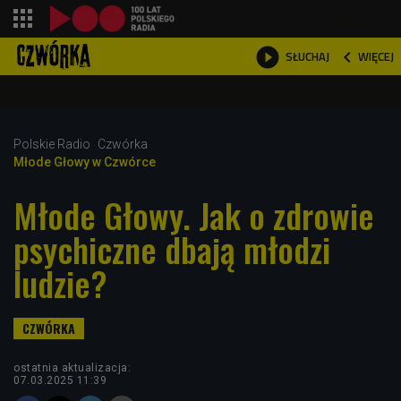
shopping_cart



WIĘCEJ
SŁUCHAJ

Polskie Radio
Czwórka
Młode Głowy w Czwórce
Młode Głowy. Jak o zdrowie
psychiczne dbają młodzi
ludzie?
ostatnia aktualizacja:
07.03.2025 11:39