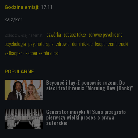
Godzina emisji:
17.11
kajz/kor
czwórka
zobacz także
zdrowie psychiczne
Zobacz więcej na temat:
psychologia
psychoterapia
zdrowie
dominik kuc
kacper zembrzucki
zetkacper - kacper zembrzucki
POPULARNE
Beyoncé i Jay-Z ponownie razem. Do
sieci trafił remix "Morning Dew (Donk)"
Generator muzyki AI Suno przegrało
pierwszy wielki proces o prawa
autorskie