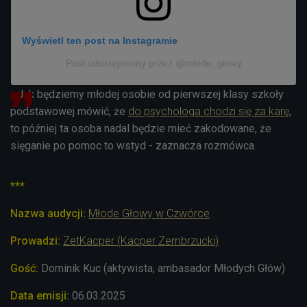
Wyświetl ten post na Instagramie
Post udostępniony przez @mlode_glowy
- Jak będziemy młodej osobie od pierwszej klasy szkoły
podstawowej mówić, że
do psychologa chodzi się za karę
,
to później ta osoba nadal będzie mieć zakodowane, że
sięganie po pomoc to wstyd - zaznacza rozmówca.
***
Nazwa audycji:
Młode Głowy w Czwórce
Prowadzi:
ZetKacper (
Kacper Zembrzucki)
Gość:
Dominik Kuc (aktywista, ambasador Młodych Głów)
Data emisji:
06.03
.2025