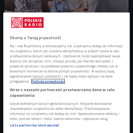
Dbamy o Twoją prywatność
Dbanie o zdrowie psychiczne młodych ludzi (Młode Głowy w
Czwórce/Czwórka)
Foto: Shutterstock
My i nasi
5
partnerzy przechowujemy lub uzyskujemy dostęp do informacji
na urządzeniu, takich jak unikalne identyfikatory w plikach cookie w celu
"Młode Głowy"
przetwarzania danych osobowych. Użytkownik może zaakceptować swoje
wybory lub zarządzać nimi, klikając poniżej, jak również skorzystać z
- "Młode Głowy" to wspaniały projekt i wspaniała kampania,
prawa do sprzeciwu na podstawie prawnie uzasadnionego interesu lub w
dowolnym momencie na stronie polityki prywatności. Te wybory będą
która dwa lata temu zaczęła zmieniać polską
sygnalizowane naszym partnerom i nie będą miały wpływu na dane
rzeczywistość. Po raz pierwszy sprawiła, że tyle młodych
przeglądania.
Polityka prywatności
osób zaczęło mówić o zdrowiu psychicznym - mówi
Wraz z naszymi partnerami przetwarzamy dane w celu
zapewnienia:
Dominik Kuc, aktywista i ambasador projektu.
Użycie dokładnych danych geolokalizacyjnych. Aktywne skanowanie
charakterystyki urządzenia do celów identyfikacji. Przechowywanie
POSŁUCHAJ
informacji na urządzeniu lub dostęp do nich. Spersonalizowane reklamy i
treści, pomiar reklam i treści, badnie odbiorców i ulepszanie usług.
Dominik Kuc o zdrowiu psychicznym i projekcie Młode
Lista partnerów (dostawców)
Głowy (Młode Głowy w Czwórce/Czwórka)