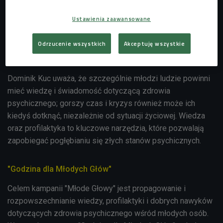
43:37
Ustawienia zaawansowane
Odrzucenie wszystkich
Akceptuję wszystkie
Dominik Kuc uważa, że szczególnie młodzi ludzie powinni
mieć wiedzę i świadomość dotyczącą zdrowia
psychicznego; gorszy czas i kryzys również może ich
kiedyś dotknąć, niezależnie od sytuacji życiowej. Wiedza
oraz profilaktyka to kluczowe narzędzia, które pozwalają
zapobiegać pogłębianiu się złych stanów psychicznych.
"Godzina dla Młodych Głów"
Celem kampanii "Młode Głowy" jest propagowanie i
rozpowszechnianie wiedzy, profilaktyki i dobrych nawyków
dotyczących zdrowia psychicznego wśród młodych osób.