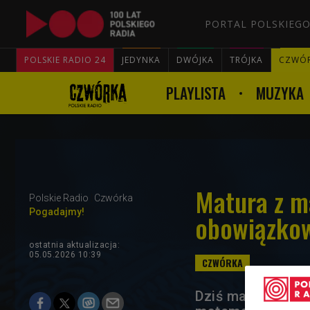
PORTAL POLSKIEGO
POLSKIE RADIO 24
JEDYNKA
DWÓJKA
TRÓJKA
CZWÓ
PLAYLISTA
MUZYKA
Matura z m
Polskie Radio
Czwórka
Pogadajmy!
obowiązko
ostatnia aktualizacja:
05.05.2026 10:39
Dziś maturzyści p