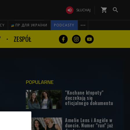
shopping_cart


SŁUCHAJ

ICY
ПР ДЛЯ УКРАЇНИ
PODCASTY
Y
ZESPÓŁ
POPULARNE
"Kochane kłopoty"
doczekają się
oficjalnego dokumentu
Amelie Lens i Angèle w
duecie. Numer "run" już