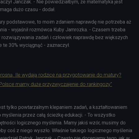
maczył Janczak. - Nie powiedziałbym, że matematyka jest
ymaga dużo czasu - dodał.
tury podstawowe, to moim zdaniem naprawdę nie potrzeba aż
ania - wyjaśnił rozmówca Kuby Jamrozka. - Czasem trzeba
 rozwiązywania zadań i człowiek naprawdę bez większych
e te 30% wyciągnąć - zaznaczył.
 rosną. Ile wydają rodzice na przygotowanie do matury?
W Polsce mamy duże przyzwyczajenie do rankingozy"
st tylko powtarzalnym klepaniem zadań, a kształtowaniem
 myślenia przez całą ścieżkę edukacji. - To wszystko
ętności logicznego myślenia. Mamy jakiś wzór, musimy do
eby coś z niego wyszło. Właśnie takiego logicznego myślenia
iedział Patryk Janczak. - Często nie doceniamy tego, jak w