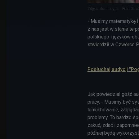
Zdjęcie ilustracyjne
Foto: Shut
- Musimy matematykę i 
z nas jest w stanie te 
polskiego i języków obc
stwierdził w Czwórce P
Posłuchaj audycji "Po
Jak powiedział gość au
pracy. - Musimy być sys
leniuchowanie, zaglądan
problemy. To bardzo spe
zakuć, zdać i zapomnieć
później będą wykorzysty