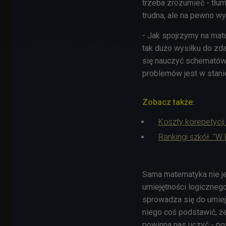
trzeba zrozumieć - tłu
trudna, ale na pewno w
- Jak spojrzymy na ma
tak dużo wysiłku do zd
się nauczyć schematów
problemów jest w stani
Zobacz także:
Koszty korepetycji
Rankingi szkół. "
Sama matematyka nie je
umiejętności logicznego
sprowadza się do umiej
niego coś podstawić, ż
powinna nas uczyć - pow