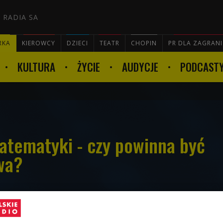
 RADIA SA
RKA
KIEROWCY
DZIECI
TEATR
CHOPIN
PR DLA ZAGRAN
KULTURA
ŻYCIE
AUDYCJE
PODCAST

atematyki - czy powinna być
wa?
rzystąpili do egzaminu dojrzałości z