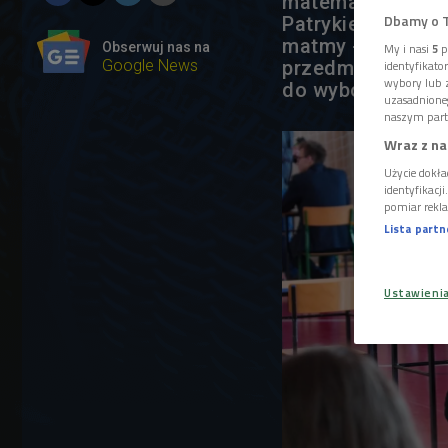
matematyki. Podc
Dbamy o 
Patrykiem Jancza
matmy - o tym, 
Obserwuj nas na
My i nasi
5
p
Google News
przedmiotem na 
identyfikat
wybory lub z
do wyboru.
uzasadnione
naszym part
Wraz z na
Użycie dokła
identyfikacj
pomiar rekla
Lista part
Ustawieni