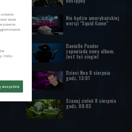
dostępny
 unikalne
Nie będzie amerykańskiej
tować swoje
wersji "Squid Game"
wie prawnie
sygnalizowane
Danielle Ponder
zapowiada nowy album.
lów
Jest też singiel
i treści,
Dzieci Neo 8 sierpnia
godz. 13:01
ę wszystkie
Szanuj zieleń 8 sierpnia
godz. 08:03