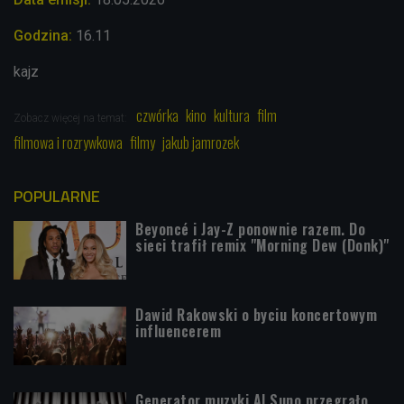
Godzina:
16.11
kajz
czwórka
kino
kultura
film
Zobacz więcej na temat:
filmowa i rozrywkowa
filmy
jakub jamrozek
POPULARNE
Beyoncé i Jay-Z ponownie razem. Do
sieci trafił remix "Morning Dew (Donk)"
Dawid Rakowski o byciu koncertowym
influencerem
Generator muzyki AI Suno przegrało