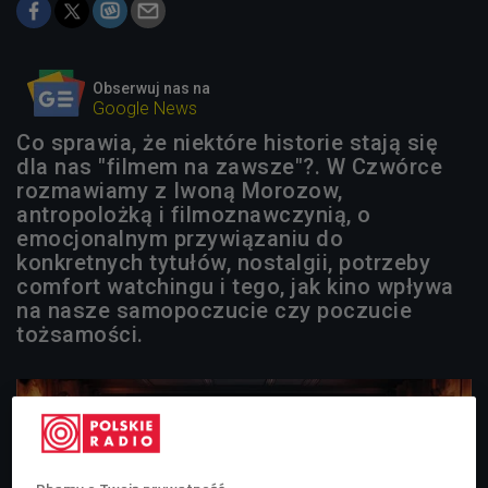
Obserwuj nas na
Google News
Co sprawia, że niektóre historie stają się
dla nas "filmem na zawsze"?. W Czwórce
rozmawiamy z Iwoną Morozow,
antropolożką i filmoznawczynią, o
emocjonalnym przywiązaniu do
konkretnych tytułów, nostalgii, potrzeby
comfort watchingu i tego, jak kino wpływa
na nasze samopoczucie czy poczucie
tożsamości.