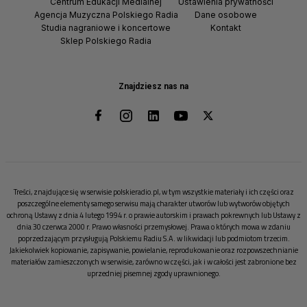
Centrum Edukacji Medialnej
Ustawienia prywatności
Agencja Muzyczna Polskiego Radia
Dane osobowe
Studia nagraniowe i koncertowe
Kontakt
Sklep Polskiego Radia
Znajdziesz nas na
Treści, znajdujące się w serwisie polskieradio.pl, w tym wszystkie materiały i ich części oraz
poszczególne elementy samego serwisu mają charakter utworów lub wytworów objętych
ochroną Ustawy z dnia 4 lutego 1994 r. o prawie autorskim i prawach pokrewnych lub Ustawy z
dnia 30 czerwca 2000 r. Prawo własności przemysłowej. Prawa o których mowa w zdaniu
poprzedzającym przysługują Polskiemu Radiu S.A. w likwidacji lub podmiotom trzecim.
Jakiekolwiek kopiowanie, zapisywanie, powielanie, reprodukowanie oraz rozpowszechnianie
materiałów zamieszczonych w serwisie, zarówno w części, jak i w całości jest zabronione bez
uprzedniej pisemnej zgody uprawnionego.