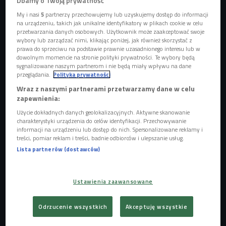
Dbamy o Twoją prywatność
My i nasi
5
partnerzy przechowujemy lub uzyskujemy dostęp do informacji
na urządzeniu, takich jak unikalne identyfikatory w plikach cookie w celu
przetwarzania danych osobowych. Użytkownik może zaakceptować swoje
wybory lub zarządzać nimi, klikając poniżej, jak również skorzystać z
prawa do sprzeciwu na podstawie prawnie uzasadnionego interesu lub w
dowolnym momencie na stronie polityki prywatności. Te wybory będą
sygnalizowane naszym partnerom i nie będą miały wpływu na dane
przeglądania.
Polityka prywatności
Zdjęcie ilustracyjne
Foto: Shutterstock
Wraz z naszymi partnerami przetwarzamy dane w celu
- Są takie filmy, które obejrzeć muszę, bo jest to pewnego
zapewnienia:
rodzaju kanon i wypada je znać. Jest też pewien przymus
Użycie dokładnych danych geolokalizacyjnych. Aktywne skanowanie
społeczny i wydaje mi się, że to jest też ważne. Ja do dziś
charakterystyki urządzenia do celów identyfikacji. Przechowywanie
informacji na urządzeniu lub dostęp do nich. Spersonalizowane reklamy i
nie obejrzałam ani nie przeczytałam Harry'ego Pottera. Jest
treści, pomiar reklam i treści, badnie odbiorców i ulepszanie usług.
to absolutnie fenomen popkulturowy i w ogóle nie
Lista partnerów (dostawców)
powinnam się do tego przyznawać. To element kultowy,
pewien kod, który należy znać, aby funkcjonować dziś w
Ustawienia zaawansowane
popkulturze, ale też funkcjonować społecznie - mówi w
Czwórce Iwona Morozow. - Popkultura jest pewnego
Odrzucenie wszystkich
Akceptuję wszystkie
rodzaju kodem komunikacyjnym, którego używamy na co
dzień. Jak go nie znamy, to jesteśmy w jakiś sposób