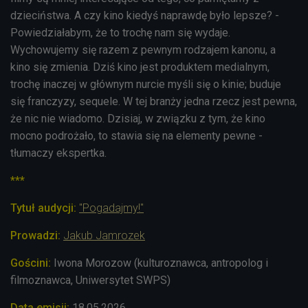
dzieciństwa. A czy kino kiedyś naprawdę było lepsze? -
Powiedziałabym, że to trochę nam się wydaje.
Wychowujemy się razem z pewnym rodzajem kanonu, a
kino się zmienia. Dziś kino jest produktem medialnym,
trochę inaczej w głównym nurcie myśli się o kinie; buduje
się franczyzy, sequele. W tej branży jedna rzecz jest pewna,
że nic nie wiadomo. Dzisiaj, w związku z tym, że kino
mocno podrożało, to stawia się na elementy pewne -
tłumaczy ekspertka.
***
Tytuł audycji:
"Pogadajmy!"
Prowadzi:
Jakub Jamrozek
Gościni:
Iwona Morozow (kulturoznawca, antropolog i
filmoznawca, Uniwersytet SWPS)
Data emisji:
18.05.2026