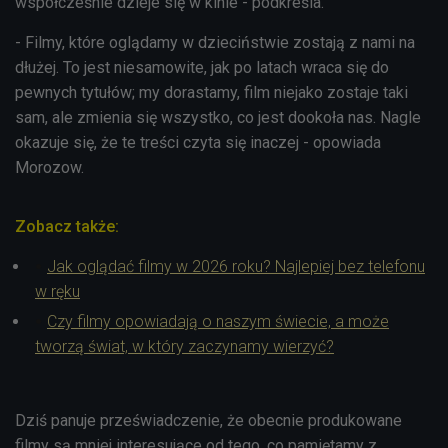
współcześnie dzieje się w kinie - podkreśla.
- Filmy, które oglądamy w dzieciństwie zostają z nami na
dłużej. To jest niesamowite, jak po latach wraca się do
pewnych tytułów; my dorastamy, film niejako zostaje taki
sam, ale zmienia się wszystko, co jest dookoła nas. Nagle
okazuje się, że te treści czyta się inaczej - opowiada
Morozow.
Zobacz także:
Jak oglądać filmy w 2026 roku? Najlepiej bez telefonu
w ręku
Czy filmy opowiadają o naszym świecie, a może
tworzą świat, w który zaczynamy wierzyć?
Dziś panuje przeświadczenie, że obecnie produkowane
filmy są mniej interesujące od tego, co pamiętamy z