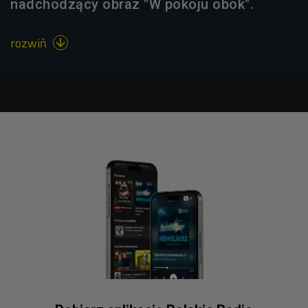
nadchodzący obraz "W pokoju obok".
rozwiń
