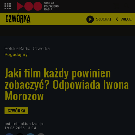
shopping_cart



WIĘCEJ
SŁUCHAJ

Polskie Radio
Czwórka
Pogadajmy!
Jaki film każdy powinien
zobaczyć? Odpowiada Iwona
Morozow
ostatnia aktualizacja:
19.05.2026 13:04