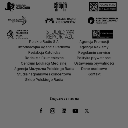
Polskie Radio S.A.
Agencja Promocji
Informacyjna Agencja Radiowa
Agencja Reklamy
Redakcja Katolicka
Regulamin serwisu
Redakcja Ekumeniczna
Polityka prywatności
Centrum Edukacji Medialnej
Ustawienia prywatności
Agencja Muzyczna Polskiego Radia
Dane osobowe
Studia nagraniowe i koncertowe
Kontakt
Sklep Polskiego Radia
Znajdziesz nas na