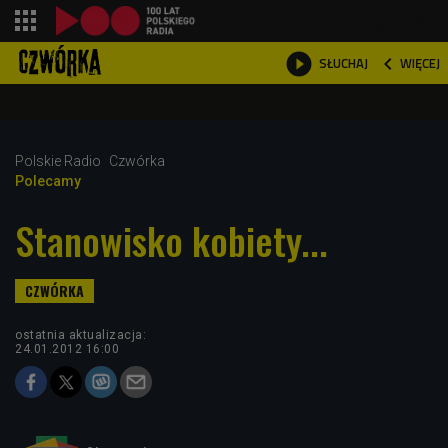
shopping_cart



WIĘCEJ
SŁUCHAJ

Polskie Radio
Czwórka
Polecamy
Stanowisko kobiety...
ostatnia aktualizacja:
24.01.2012 16:00