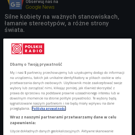
Obserwuj nas na
Google News
Silne kobiety na ważnych stanowiskach,
łamanie stereotypów, a różne strony
świata.
Fawzia Koofi to popularna afgańska polityk, bojowniczka o
prawa kobiet i dzieci, członkini parlamentu. Przygotowuje
Dbamy o Twoją prywatność
się do kampanii prezydenckiej w 2014 r. Napisała książkę
My i nasi
5
partnerzy przechowujemy lub uzyskujemy dostęp do informacji
"Listy do moich córek. Między terrorem a nadzieją" Znana
na urządzeniu, takich jak unikalne identyfikatory w plikach cookie w celu
przetwarzania danych osobowych. Użytkownik może zaakceptować swoje
polityk już od pierwszych minut swego życia poznała, co to
wybory lub zarządzać nimi, klikając poniżej, jak również skorzystać z
znaczy być kobietą w Afganistanie.
prawa do sprzeciwu na podstawie prawnie uzasadnionego interesu lub w
dowolnym momencie na stronie polityki prywatności. Te wybory będą
sygnalizowane naszym partnerom i nie będą miały wpływu na dane
przeglądania.
Polityka prywatności
O silnych kobietach na ważnych stanowiskach, o
Wraz z naszymi partnerami przetwarzamy dane w celu
łamaniu stereotypów w różnych stronach świata
zapewnienia:
rozmawialiśmy w dniu 24 stycznia w audycji "Na cztery
Użycie dokładnych danych geolokalizacyjnych. Aktywne skanowanie
ręce" z doktor Katarzyną Górak-Sosnowską z Katedry