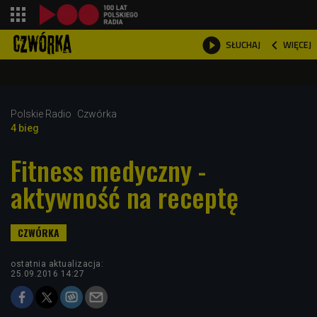
shopping_cart



WIĘCEJ
SŁUCHAJ

Polskie Radio
Czwórka
4 bieg
Fitness medyczny -
aktywność na receptę
ostatnia aktualizacja:
25.09.2016 14:27