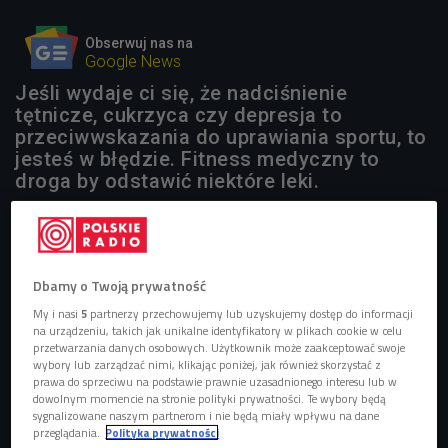
Obserwuj nas na
Google News
Jeśli wydaje ci się, że nadciśnienie
tętnicze, cukrzyca czy depresja to
przeciwwskazania do uprawiania sportu, to
jesteś w błędzie. Fitness medyczny to
droga by odstawić niektóre leki.
1 plik
AUDIO


17'09
Dbamy o Twoją prywatność
Dr Anna Plucik–Mrożek, specjalista chorób
My i nasi
5
partnerzy przechowujemy lub uzyskujemy dostęp do informacji
wewnętrznych i trenerka Małgorzata Perl opowiadają o
na urządzeniu, takich jak unikalne identyfikatory w plikach cookie w celu
fitnessie medycznym (4 bieg/Czwórka)
przetwarzania danych osobowych. Użytkownik może zaakceptować swoje
wybory lub zarządzać nimi, klikając poniżej, jak również skorzystać z
prawa do sprzeciwu na podstawie prawnie uzasadnionego interesu lub w
dowolnym momencie na stronie polityki prywatności. Te wybory będą
sygnalizowane naszym partnerom i nie będą miały wpływu na dane
przeglądania.
Polityka prywatności