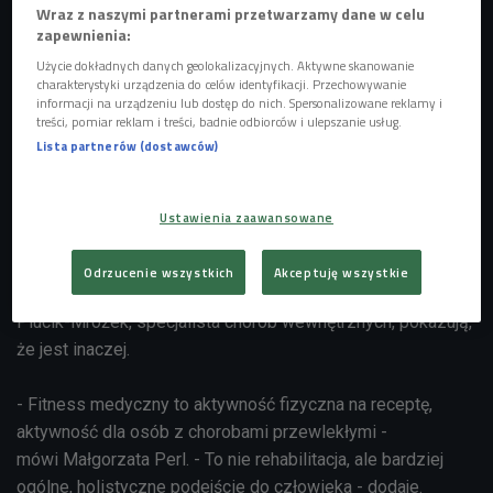
Wraz z naszymi partnerami przetwarzamy dane w celu
zapewnienia:
Użycie dokładnych danych geolokalizacyjnych. Aktywne skanowanie
charakterystyki urządzenia do celów identyfikacji. Przechowywanie
informacji na urządzeniu lub dostęp do nich. Spersonalizowane reklamy i
treści, pomiar reklam i treści, badnie odbiorców i ulepszanie usług.
Lista partnerów (dostawców)
Ustawienia zaawansowane
Sport pomaga w walce z chorobą
Foto: Glow Images/East News
Wielu pasjonatów rezygnuje ze sportu, bo dopada ich jakaś
Odrzucenie wszystkich
Akceptuję wszystkie
choroba. Tymczasem trenerka Małgorzata Perl i dr Anna
Plucik-Mrożek, specjalista chorób wewnętrznych, pokazują,
że jest inaczej.
- Fitness medyczny to aktywność fizyczna na receptę,
aktywność dla osób z chorobami przewlekłymi -
mówi Małgorzata Perl. - To nie rehabilitacja, ale bardziej
ogólne, holistyczne podejście do człowieka - dodaje.