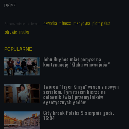
pj/jsz
czwórka
fitness
medycyna
piotr galus
Zobacz więcej na temat:
zdrowie
nauka
POPULARNE
John Hughes miał pomysł na
kontynuację "Klubu winowajców"
Twórca "Tiger Kinga" wraca z nowym
serialem. Tym razem bierze na
celownik świat przemytników
egzotycznych gadów
City break Polska 9 sierpnia godz.
16:04