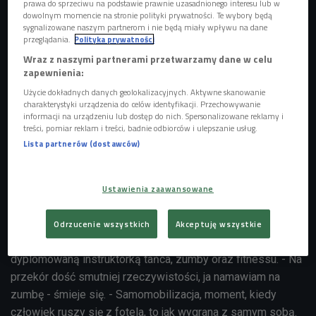
prawa do sprzeciwu na podstawie prawnie uzasadnionego interesu lub w
dowolnym momencie na stronie polityki prywatności. Te wybory będą
sygnalizowane naszym partnerom i nie będą miały wpływu na dane
przeglądania.
Polityka prywatności
Wraz z naszymi partnerami przetwarzamy dane w celu
zapewnienia:
Użycie dokładnych danych geolokalizacyjnych. Aktywne skanowanie
charakterystyki urządzenia do celów identyfikacji. Przechowywanie
Zumba (zdj. ilustracyjne)
Foto: Ajan Alen/Shutterstock.com
informacji na urządzeniu lub dostęp do nich. Spersonalizowane reklamy i
treści, pomiar reklam i treści, badnie odbiorców i ulepszanie usług.
- Prowadzę zajęcia do kamery i nie ukrywam, że na
Lista partnerów (dostawców)
początku nie mogłam sobie poradzić z tym, że jestem
sama. Brakowało mi energii od i dla ludzi. Ale poczytałam
Ustawienia zaawansowane
potem komentarze i okazało się, że ma to sens - wspomina
Natalia Krzemieńska
.
Odrzucenie wszystkich
Akceptuję wszystkie
Rozmówczyni Piotra Galusa jest tancerką, choreografką i
dyplomowaną instruktorką tańca, zumby oraz fitnessu. - Na
przekór dość smutniej rzeczywistości, ja namawiam na
zumbę - śmieje się. - Samomobilizacja, moment, kiedy
człowiek ruszy się z fotela, to jak wygrana z samym sobą.