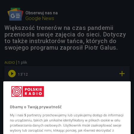
Obserwuj nas na
Google News
Większość trenerów na czas pandemii
przeniosła swoje zajęcia do sieci. Dotyczy
to także instruktorów tańca, których do
swojego programu zaprosił Piotr Galus.
1 plik
AUDIO


13'12
Trening online - czy takie ćwiczenia mają sens? (4
bieg/Czwórka)
Dbamy o Twoją prywatność
My i nasi
5
partnerzy przechowujemy lub uzyskujemy dostęp do informacji
na urządzeniu, takich jak unikalne identyfikatory w plikach cookie w celu
przetwarzania danych osobowych. Użytkownik może zaakceptować swoje
wybory lub zarządzać nimi, klikając poniżej, jak również skorzystać z