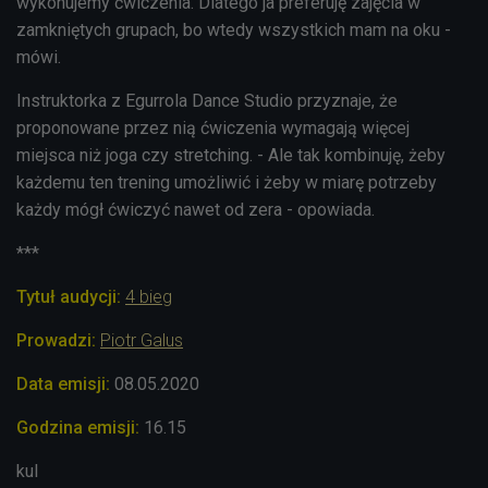
wykonujemy ćwiczenia. Dlatego ja preferuję zajęcia w
zamkniętych grupach, bo wtedy wszystkich mam na oku -
mówi.
Instruktorka z Egurrola
Dance Studio przyznaje, że
proponowane przez nią ćwiczenia wymagają więcej
miejsca niż joga czy stretching. - Ale tak kombinuję, żeby
każdemu ten trening umożliwić i żeby w miarę potrzeby
każdy mógł ćwiczyć nawet od zera - opowiada.
***
Tytuł audycji:
4 bieg
Prowadzi:
Piotr Galus
Data emisji:
08.
05.2020
Godzina emisji:
16.15
kul