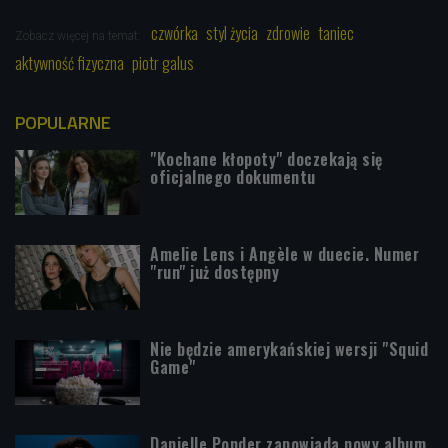
czwórka
styl życia
zdrowie
taniec
Zobacz więcej na temat:
aktywność fizyczna
piotr galus
POPULARNE
"Kochane kłopoty" doczekają się
oficjalnego dokumentu
Amelie Lens i Angèle w duecie. Numer
"run" już dostępny
Nie będzie amerykańskiej wersji "Squid
Game"
Danielle Ponder zapowiada nowy album.