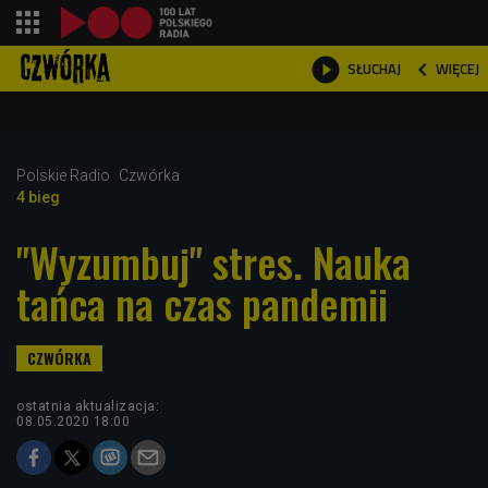
shopping_cart



WIĘCEJ
SŁUCHAJ

Polskie Radio
Czwórka
4 bieg
"Wyzumbuj" stres. Nauka
tańca na czas pandemii
ostatnia aktualizacja:
08.05.2020 18:00