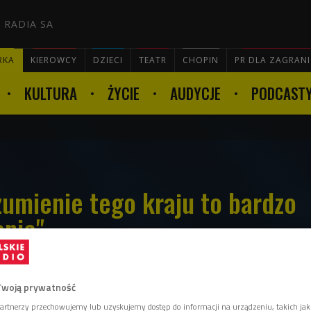
 RADIA SA
RKA
KIEROWCY
DZIECI
TEATR
CHOPIN
PR DLA ZAGRAN
KULTURA
ŻYCIE
AUDYCJE
PODCAST

zumienie tego kraju to bardzo
anie"
Twoją prywatność
kontrastujących ze sobą mentalności – mówi w
artnerzy przechowujemy lub uzyskujemy dostęp do informacji na urządzeniu, takich jak