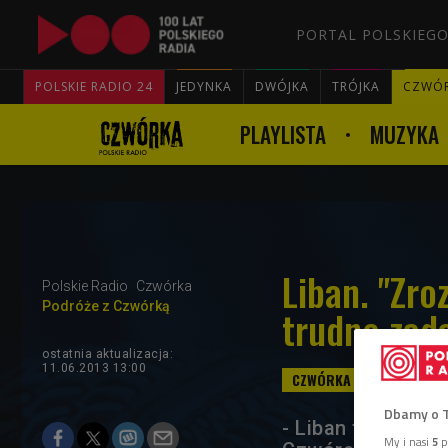
PORTAL POLSKIEGO
POLSKIE RADIO 24
JEDYNKA
DWÓJKA
TRÓJKA
CZWÓ
PLAYLISTA
MUZYKA
Liban. "Zro
Polskie Radio
Czwórka
Podróże z Czwórką
trudne zad
ostatnia aktualizacja:
11.06.2013 13:00
Dbamy o 
- Liban to kraj 
My i nasi
5
p