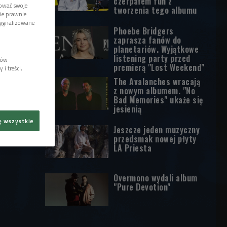
czerpałem fun z
tować swoje
tworzenia tego albumu
wie prawnie
sygnalizowane
Phoebe Bridgers
zaprasza fanów do
planetariów. Wyjątkowe
listening party przed
lów
premierą "Lost Weekend"
i treści,
The Avalanches wracają
z nowym albumem. "No
Bad Memories" ukaże się
jesienią
ę wszystkie
Jeszcze jeden muzyczny
przedsmak nowej płyty
LA Priesta
Overmono wydali album
"Pure Devotion"