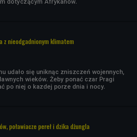
pem dotyczącym Afrykanów.
ca z nieodgadnionym klimatem
mu udało się uniknąc zniszczeń wojennych,
dawnych wieków. Żeby ponać czar Pragi
 po niej o kazdej porze dnia i nocy.
ów, poławiacze pereł i dzika dżungla