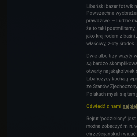
Libański bazar fot.wik
Powszechne wyobrażenia 
prawdziwe. – Ludzie ma
że to taki postmilitarn
jako kraj rodem z baśni
właściwy, złoty środek.
Dwie albo trzy wizyty w
są bardzo skomplikowan
otwarty na jakąkolwiek 
Libańczycy kochają wpr
ze Stanów Zjednoczonyc
Polakach myśli się tam
Odwiedź z nami
najpię
Bejrut "podzielony" jes
można zobaczyć m.in. w
chrześcijańskich widać