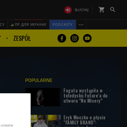
shopping_cart


SŁUCHAJ

ICY
ПР ДЛЯ УКРАЇНИ
PODCASTY
Y
ZESPÓŁ
POPULARNE
Fagata wystąpiła w
teledysku Future'a do
utworu "No Misery"
Eryk Moczko o płycie
"FAMILY BRAND":
 unikalne