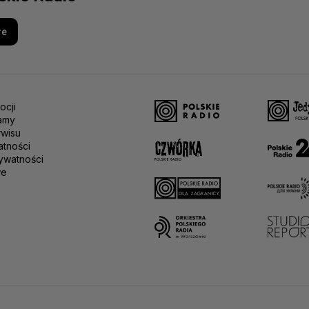
re
ocji
amy
rwisu
atności
ywatności
we