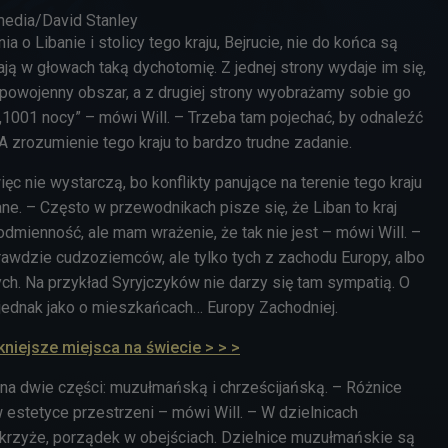
imedia/David Stanley
o Libanie i stolicy tego kraju, Bejrucie, nie do końca są
ją w głowach taką dychotomię. Z jednej strony wydaje im się,
y, powojenny obszar, a z drugiej strony wyobrażamy sobie go
 „1001 nocy” – mówi Will. – Trzeba tam pojechać, by odnaleźć
 A zrozumienie tego kraju to bardzo trudne zadanie.
ięc nie wystarczą, bo konflikty panujące na terenie tego kraju
e. – Często w przewodnikach pisze się, że Liban to kraj
odmienność, ale mam wrażenie, że tak nie jest – mówi Will. –
awdzie cudzoziemców, ale tylko tych z zachodu Europy, albo
h. Na przykład Syryjczyków nie darzy się tam sympatią. O
 jednak jako o mieszkańcach… Europy Zachodniej.
kniejsze miejsca na świecie > > >
t na dwie części: muzułmańską i chrześcijańską. – Różnice
 estetyce przestrzeni – mówi Will. – W dzielnicach
 krzyże, porządek w obejściach. Dzielnice muzułmańskie są