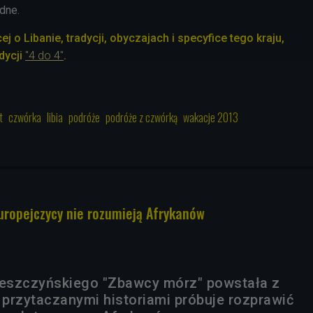
udne.
j o Libanie, tradycji, obyczajach i specyfice tego kraju,
dycji
"4 do 4"
.
t
czwórka
libia
podróże
podróże z czwórką
wakacje 2013
uropejczycy nie rozumieją Afrykanów
eszczyńskiego "Zbawcy mórz" powstała z
r przytaczanymi historiami próbuje rozprawić