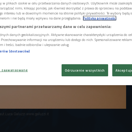
l, dziennikarka Polskiego Radia.
ory w plikach cookie w celu przetwarzania danych osobowych. Użytkownik może zaakcep
arządzać nimi, klikając poniżej, jak również skorzystać z prawa do sprzeciwu na podsta
go interesu lub w dowolnym momencie na stronie polityki prywatności. Te wybory będą 
nerom i nie będą miały wpływu na dane przeglądania.
Polityka prywatności
szymi partnerami przetwarzamy dane w celu zapewnienia:
dnych danych geolokalizacyjnych. Aktywne skanowanie charakterystyki urządzenia do ce
i. Przechowywanie informacji na urządzeniu lub dostęp do nich. Spersonalizowane reklamy 
m i treści, badnie odbiorców i ulepszanie usług.
nerów (dostawców)
a zaawansowane
Odrzucenie wszystkich
Akceptuj
ut.Luca Galuzzi www.galuzzi.it