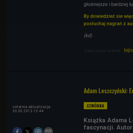
głośniejsze i bardziej l
By dowiedzieć sie więce
posłuchaj nagrań z au
(kd)
bejru
Zobacz więcej na temat:
Adam Leszczyński: E
ostatnia aktualizacja:
30.05.2013 13:44
Książka Adama L
fascynacji. Auto