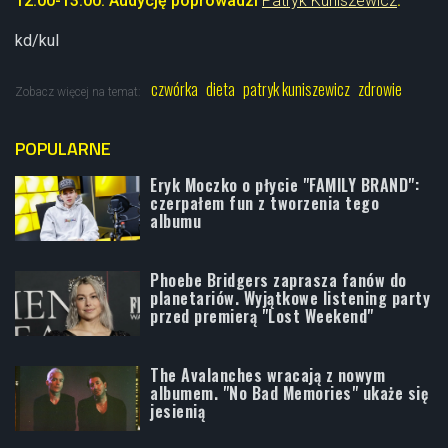
12.00-13.00. Audycję poprowadzi
Patryk Kuniszewicz
.
kd/kul
czwórka
dieta
patryk kuniszewicz
zdrowie
Zobacz więcej na temat:
POPULARNE
Eryk Moczko o płycie "FAMILY BRAND":
czerpałem fun z tworzenia tego
albumu
Phoebe Bridgers zaprasza fanów do
planetariów. Wyjątkowe listening party
przed premierą "Lost Weekend"
The Avalanches wracają z nowym
albumem. "No Bad Memories" ukaże się
jesienią