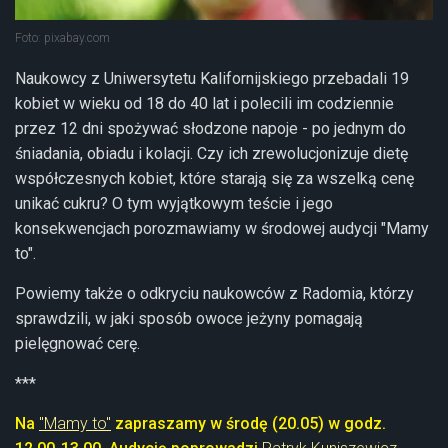
Foto: pixabay.com
Naukowcy z Uniwersytetu Kalifornijskiego przebadali 19
kobiet w wieku od 18 do 40 lat i polecili im codziennie
przez 12 dni spożywać słodzone napoje - po jednym do
śniadania, obiadu i kolacji. Czy ich zrewolucjonizuje dietę
współczesnych kobiet, które starają się za wszelką cenę
unikać cukru? O tym wyjątkowym teście i jego
konsekwencjach porozmawiamy w środowej audycji "Mamy
to".
Powiemy także o odkryciu naukowców z Radomia, którzy
sprawdzili, w jaki sposób owoce jeżyny pomagają
pielęgnować cerę.
***
Na
"Mamy to"
zapraszamy w środę (20.05) w godz.