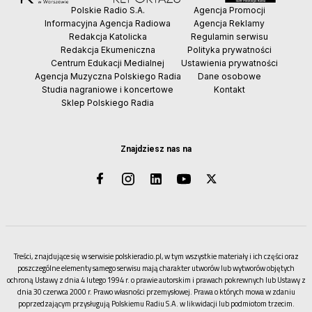
Polskie Radio S.A.
Agencja Promocji
Informacyjna Agencja Radiowa
Agencja Reklamy
Redakcja Katolicka
Regulamin serwisu
Redakcja Ekumeniczna
Polityka prywatności
Centrum Edukacji Medialnej
Ustawienia prywatności
Agencja Muzyczna Polskiego Radia
Dane osobowe
Studia nagraniowe i koncertowe
Kontakt
Sklep Polskiego Radia
Znajdziesz nas na
Treści, znajdujące się w serwisie polskieradio.pl, w tym wszystkie materiały i ich części oraz
poszczególne elementy samego serwisu mają charakter utworów lub wytworów objętych
ochroną Ustawy z dnia 4 lutego 1994 r. o prawie autorskim i prawach pokrewnych lub Ustawy z
dnia 30 czerwca 2000 r. Prawo własności przemysłowej. Prawa o których mowa w zdaniu
poprzedzającym przysługują Polskiemu Radiu S.A. w likwidacji lub podmiotom trzecim.