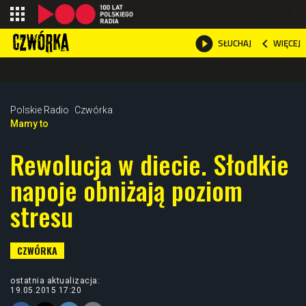
shopping_cart



WIĘCEJ
SŁUCHAJ

Polskie Radio
Czwórka
Mamy to
Rewolucja w diecie. Słodkie
napoje obniżają poziom
stresu
ostatnia aktualizacja:
19.05.2015 17:20