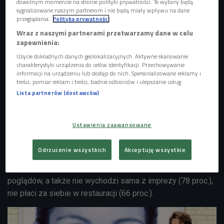
dowolnym momencie na stronie polityki prywatności. Te wybory będą
sygnalizowane naszym partnerom i nie będą miały wpływu na dane
przeglądania.
Polityka prywatności
Wraz z naszymi partnerami przetwarzamy dane w celu
zapewnienia:
Użycie dokładnych danych geolokalizacyjnych. Aktywne skanowanie
charakterystyki urządzenia do celów identyfikacji. Przechowywanie
informacji na urządzeniu lub dostęp do nich. Spersonalizowane reklamy i
Niezależne kobiety z inicjatywą znajdziemy w wielu filmach i serialach, gdzie
treści, pomiar reklam i treści, badnie odbiorców i ulepszanie usług.
potrafią i oświadczyć się, i zakończyć związek. A jak jest w życiu? I co na to
panowie? Nz. Agnieszka Więdłocha i Maciej Stuhr na planie filmu "Planeta
Lista partnerów (dostawców)
singli"
Foto: Hubert Komerski/mat. prasowe Kino Świat
Panowie deklarują, że podoba im się, gdy kobiety przejmują
Ustawienia zaawansowane
inicjatywę. Jednocześnie, według badania OBOP z 2012
roku, mężczyźni w Polsce prezentują dość konserwatywne
Odrzucenie wszystkich
Akceptuję wszystkie
poglądy - aż 83 proc. z nich uważa, że kobieta idealna nie
wyjeżdża sama na wakacje nie głosi feministycznych
poglądów, a także nie wychodzi sama z imprezy (78 proc.),
nie płaci za siebie w restauracji (66 proc.).