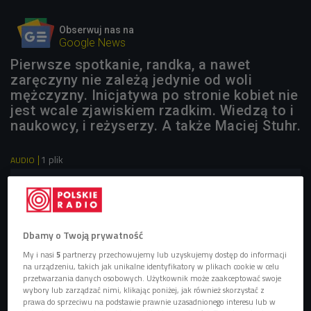
Obserwuj nas na
Google News
Pierwsze spotkanie, randka, a nawet
zaręczyny nie zależą jedynie od woli
mężczyzny. Inicjatywa po stronie kobiet nie
jest wcale zjawiskiem rzadkim. Wiedzą to i
naukowcy, i reżyserzy. A także Maciej Stuhr.
1 plik
AUDIO


17'39
Dbamy o Twoją prywatność
My i nasi
5
partnerzy przechowujemy lub uzyskujemy dostęp do informacji
na urządzeniu, takich jak unikalne identyfikatory w plikach cookie w celu
przetwarzania danych osobowych. Użytkownik może zaakceptować swoje
wybory lub zarządzać nimi, klikając poniżej, jak również skorzystać z
prawa do sprzeciwu na podstawie prawnie uzasadnionego interesu lub w