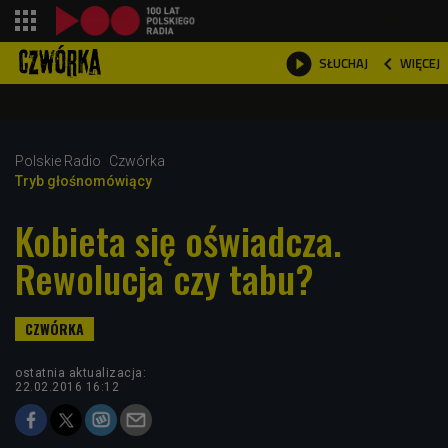
shopping_cart



WIĘCEJ
SŁUCHAJ

Polskie Radio
Czwórka
Tryb głośnomówiący
Kobieta się oświadcza.
Rewolucja czy tabu?
ostatnia aktualizacja:
22.02.2016 16:12