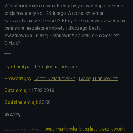
W historii kobiece oświadczyny były nawet dopuszczone
oficjalnie, ale tylko... 29 lutego. A co na ich temat
sądzą słuchacze Czwórki? Który z reżyserów szczególnie
ceni silne niezależne kobiety i dlaczego Beata
Kwiatkowska i Błażej Hrapkowicz spierali się o Scarlett
O'Harę?
***
Tytuł audycji:
Tryb głośnomówiący
Prowadzący:
Beata Kwiatkowska
i
Błażej Hrapkowicz
Data emisji:
17.02.2016
Godzina emisji
:
20.00
asz/mg
beata kwiatkowska
błażej hrapkowicz
czwórka
Zobacz więcej na temat: